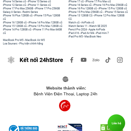
iPhone 14 Series cũ
-
iPhone 13 Series cũ
iPhone 17 cũ
-
iPhone 17 Pro Max cũ
iPhone 12 Series cũ
-
iPhone 11 Series cũ
iPhone 16 Series cũ
-
iPhone 16 Pro Max 256GB cũ
iPhone 17 Pro Max 256GB
-
iPhone 17 Pro 256GB
iPhone 16 Pro 128GB cũ
-
iPhone 15 Pro 128GB cũ
Galaxy A Series
-
Redmi Series
iPhone 15 Pro Max 256GB cũ
-
iPhone 15 Series cũ
iPhone 16 Plus 128GB cũ
-
iPhone 15 Plus 128GB
iPhone 13 128GB Cũ
-
iPhone 12 Pro Max 128GB
cũ
Cũ
iPhone 16 128GB cũ
-
iPhone 14 Pro Max 128GB cũ
Watch cũ
-
AirPods cũ
iPhone 15 128GB cũ
-
iPhone 13 Pro Max 128GB cũ
Watch Series 11
-
Watch SE 2025
iPhone 14 Pro 128GB cũ
-
iPhone 11 Pro Max 64GB
Pencil Pro 2024
-
Apple AirPods
cũ
iPad A16
-
iPad Air M4
-
iPad mini 7
iPad Pro M5
-
MacBook Neo
MacBook Pro M5
-
MacBook Air M5
Loa Sounarc
-
Phụ kiện chính hãng
Kết nối 24hStore
Website thành viên:
Bệnh Viện Điện Thoại, Laptop 24h
Liên hệ