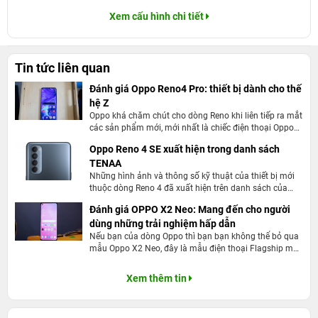
Xem cấu hình chi tiết
Tin tức liên quan
Đánh giá Oppo Reno4 Pro: thiết bị dành cho thế
hệ Z
Oppo khá chăm chút cho dòng Reno khi liên tiếp ra mắt
các sản phẩm mới, mới nhất là chiếc điện thoại Oppo
Reno 4 Pro
Oppo Reno 4 SE xuất hiện trong danh sách
TENAA
Những hình ảnh và thông số kỹ thuật của thiết bị mới
thuộc dòng Reno 4 đã xuất hiện trên danh sách của
TENAA mới đây. Nó giống như Oppo F17 và tên của nó
Đánh giá OPPO X2 Neo: Mang đến cho người
sẽ là Oppo Reno 4 SE.
dùng những trải nghiệm hấp dẫn
Nếu bạn của dòng Oppo thì bạn bạn không thể bỏ qua
mẫu Oppo X2 Neo, đây là mẫu điện thoại Flagship mới
của ông lớn tới từ Trung Quốc
Xem thêm tin