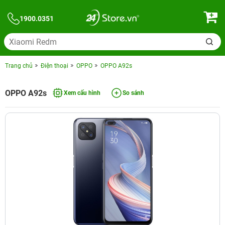
1900.0351
Trang chủ
Điện thoại
OPPO
OPPO A92s
OPPO A92s
Xem cấu hình
So sánh