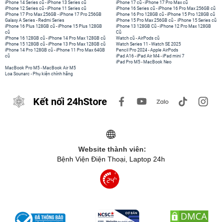
iPhone 14 Series cũ
-
iPhone 13 Series cũ
iPhone 17 cũ
-
iPhone 17 Pro Max cũ
iPhone 12 Series cũ
-
iPhone 11 Series cũ
iPhone 16 Series cũ
-
iPhone 16 Pro Max 256GB cũ
iPhone 17 Pro Max 256GB
-
iPhone 17 Pro 256GB
iPhone 16 Pro 128GB cũ
-
iPhone 15 Pro 128GB cũ
Galaxy A Series
-
Redmi Series
iPhone 15 Pro Max 256GB cũ
-
iPhone 15 Series cũ
iPhone 16 Plus 128GB cũ
-
iPhone 15 Plus 128GB
iPhone 13 128GB Cũ
-
iPhone 12 Pro Max 128GB
cũ
Cũ
iPhone 16 128GB cũ
-
iPhone 14 Pro Max 128GB cũ
Watch cũ
-
AirPods cũ
iPhone 15 128GB cũ
-
iPhone 13 Pro Max 128GB cũ
Watch Series 11
-
Watch SE 2025
iPhone 14 Pro 128GB cũ
-
iPhone 11 Pro Max 64GB
Pencil Pro 2024
-
Apple AirPods
cũ
iPad A16
-
iPad Air M4
-
iPad mini 7
iPad Pro M5
-
MacBook Neo
MacBook Pro M5
-
MacBook Air M5
Loa Sounarc
-
Phụ kiện chính hãng
Kết nối 24hStore
Website thành viên:
Bệnh Viện Điện Thoại, Laptop 24h