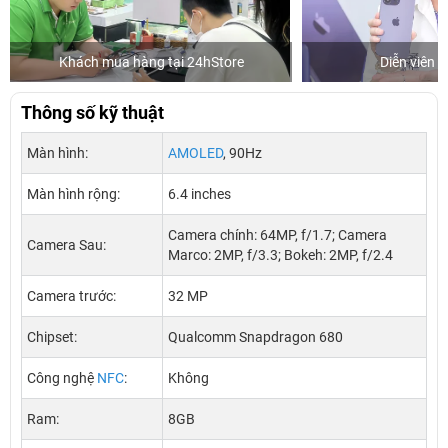
Khách mua hàng tại 24hStore
Diễn viên 
Thông số kỹ thuật
Màn hình:
AMOLED
, 90Hz
Màn hình rộng:
6.4 inches
Camera chính: 64MP, f/1.7; Camera
Camera Sau:
Marco: 2MP, f/3.3; Bokeh: 2MP, f/2.4
Camera trước:
32 MP
Chipset:
Qualcomm Snapdragon 680
Công nghệ
NFC
:
Không
Ram:
8GB