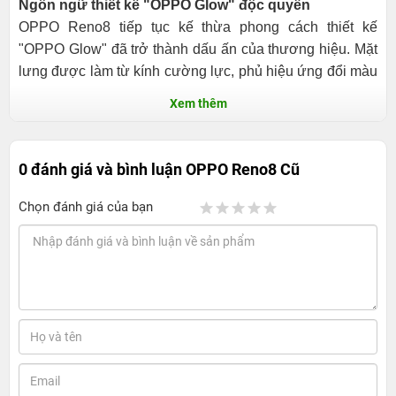
Ngôn ngữ thiết kế "OPPO Glow" độc quyền
OPPO Reno8 tiếp tục kế thừa phong cách thiết kế
"OPPO Glow" đã trở thành dấu ấn của thương hiệu. Mặt
lưng được làm từ kính cường lực, phủ hiệu ứng đổi màu
gradient, mang đến vẻ ngoài bóng bẩy và thu hút. Hiệu
Xem thêm
ứng này không chỉ làm nổi bật sự trẻ trung mà còn giúp
hạn chế bám vân tay và bụi bẩn, giữ máy luôn sạch sẽ
sau thời gian dài sử dụng.
0 đánh giá và bình luận
OPPO Reno8 Cũ
Khung viền vuông vắn nhưng thoải mái khi cầm nắm
Chọn đánh giá của bạn
Khung viền OPPO Reno8 được gia công bằng chất liệu
nhựa cao cấp, hoàn thiện nhám mờ để tăng độ bền bỉ.
Thiết kế viền vuông với các cạnh bo cong nhẹ tạo sự cân
đối giữa tính thời trang và cảm giác thoải mái khi cầm
nắm. Máy có trọng lượng khoảng 179g và độ mỏng
7.67mm, giúp người dùng dễ dàng sử dụng bằng một tay
mà không bị mỏi.
Mặt trước tinh gọn với màn hình "nốt ruồi"