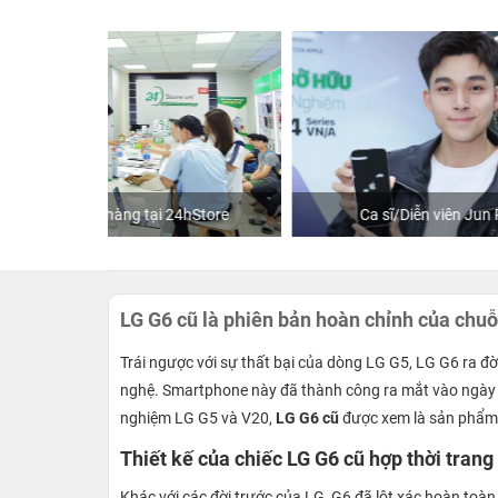
hStore
Ca sĩ/Diễn viên Jun Phạm
K
LG G6 cũ là phiên bản hoàn chỉnh của chuỗ
Trái ngược với sự thất bại của dòng LG G5, LG G6 ra 
nghệ. Smartphone này đã thành công ra mắt vào ngày 
nghiệm LG G5 và V20,
LG G6 cũ
được xem là sản phẩm h
Thiết kế của chiếc LG G6 cũ hợp thời trang 
Khác với các đời trước của LG, G6 đã lột xác hoàn toàn