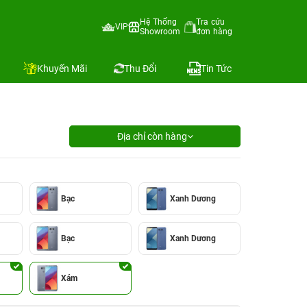
Hệ Thống
Tra cứu
VIP
Showroom
đơn hàng
Khuyến Mãi
Thu Đổi
Tin Tức
Địa chỉ còn hàng
Bạc
Xanh Dương
Bạc
Xanh Dương
Xám