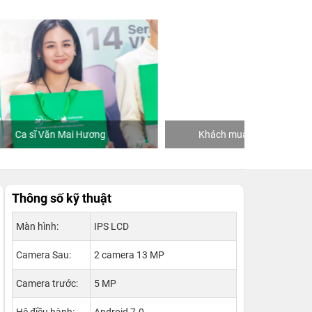
Khách mua hàng tại 24hStore
Thông số kỹ thuật
Màn hình:
IPS LCD
Camera Sau:
2 camera 13 MP
Camera trước:
5 MP