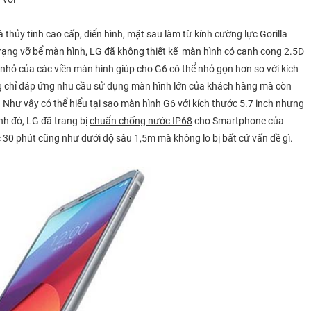
và thủy tinh cao cấp, điển hình, mặt sau làm từ kính cường lực Gorilla
 trạng vỡ bể màn hình, LG đã không thiết kế màn hình có cạnh cong 2.5D
ỳ nhỏ của các viền màn hình giúp cho G6 có thể nhỏ gọn hơn so với kích
 chỉ đáp ứng nhu cầu sử dụng màn hình lớn của khách hàng mà còn
 Như vậy có thể hiểu tại sao màn hình G6 với kích thước 5.7 inch nhưng
nh đó, LG đã trang bị
chuẩn chống nước IP68
cho Smartphone của
30 phút cũng như dưới độ sâu 1,5m mà không lo bị bất cứ vấn đề gì.