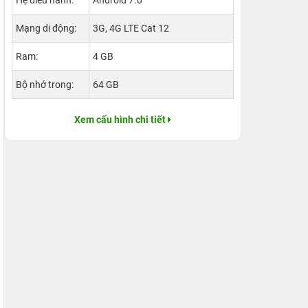
Hệ điều hành:
Android 7.0
Mạng di động:
3G, 4G LTE Cat 12
Ram:
4 GB
Bộ nhớ trong:
64 GB
Xem cấu hình chi tiết