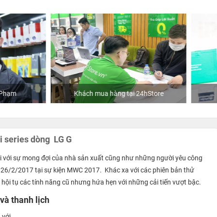
hách mua hàng tại 24hStore
Ca sĩ Văn Mai Hương
i series dòng LG G
đời với sự mong đợi của nhà sản xuất cũng như những người yêu công
26/2/2017 tại sự kiện MWC 2017. Khác xa với các phiên bản thử
ội tụ các tính năng cũ nhưng hứa hẹn với những cải tiến vượt bậc.
và thanh lịch
 với