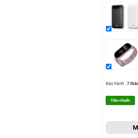
Bảo hành :
7 thá
Tiêu chuẩn
M