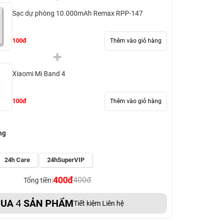
Sạc dự phòng 10.000mAh Remax RPP-147
100đ
Thêm vào giỏ hàng
Xiaomi Mi Band 4
100đ
Thêm vào giỏ hàng
ng
24h Care
24hSuperVIP
400đ
400đ
Tổng tiền:
UA
4
SẢN PHẨM
Tiết kiệm Liên hệ