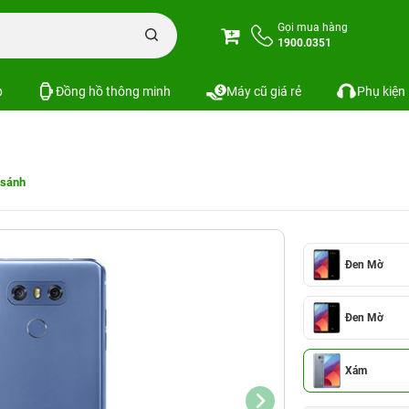
Gọi mua hàng
1900.0351
p
Đồng hồ thông minh
Máy cũ giá rẻ
Phụ kiện
 sánh
Đen Mờ
Đen Mờ
Xám