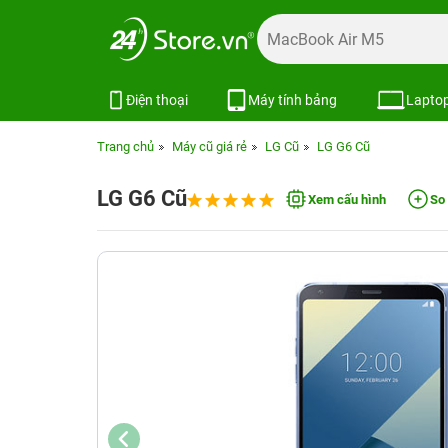
Điện thoại
Máy tính bảng
Lapto
Trang chủ
Máy cũ giá rẻ
LG Cũ
LG G6 Cũ
LG G6 Cũ
Xem cấu hình
So