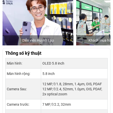
Diễn viên Huỳnh Lập
Khách mua hàng
Thông số kỹ thuật
Màn hình:
OLED 5.8 inch
Màn hình rộng:
5.8 inch
12 MP, f/1.8, 28mm, 1.4µm, OIS, PDAF
Camera Sau:
12 MP, f/2.4, 52mm, 1.0µm, OIS, PDAF,
2x optical zoom
Camera trước:
7 MP, f/2.2, 32mm