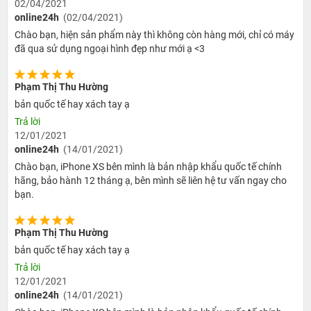
02/04/2021
thỏ như người tiền nhiệm, iPhone XS có màn hình lớn hơn như
online24h
(02/04/2021)
kích thước vẫn nhỏ hơn so với những chiếc iPhone thông thường.
Chào bạn, hiện sản phẩm này thì không còn hàng mới, chỉ có máy
Màn hình mới cũng đạt chuẩn HDR10 và cả Dolby Vision. Ngay cả
đã qua sử dụng ngoại hình đẹp như mới ạ <3
dãy tương phản của iPhone XS 256GB cũng rộng hơn 60% so với
chiếc iPhone X 2017. Điều này tạo cho người dùng cảm giác màn
Phạm Thị Thu Hường
hình sống động và chân thật hơn.
bản quốc tế hay xách tay ạ
Trả lời
12/01/2021
online24h
(14/01/2021)
Chào bạn, iPhone XS bên mình là bản nhập khẩu quốc tế chính
hãng, bảo hành 12 tháng ạ, bên mình sẽ liên hệ tư vấn ngay cho
bạn.
Phạm Thị Thu Hường
bản quốc tế hay xách tay ạ
Trả lời
Ngoài ra, chiếc iPhone XS cũng được nâng cấp về độ mượt cảm
12/01/2021
online24h
(14/01/2021)
ứng. Touch sensing của chiếc máy này lên tới 120Hz giúp các bạn