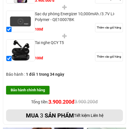
3.900.000 đ
Sạc dự phòng Energizer 10,000mAh /3.7V Li-
Polymer - QE10007BK
Thêm vào giỏ hàng
100đ
Tai nghe QCY T5
Thêm vào giỏ hàng
100đ
Bảo hành :
1 đổi 1 trong 34 ngày
Bảo hành chính hãng
3.900.200đ
3.900.200đ
Tổng tiền:
MUA
3
SẢN PHẨM
Tiết kiệm Liên hệ