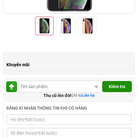
Khuyến mãi
Kiểm tra
Thu cũ lên đời
Chỉ từ
Liên hệ
ĐĂNG KÍ NHẬN THÔNG TIN KHI CÓ HÀNG