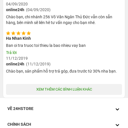
04/09/2020
online24h
(04/09/2020)
Chào bạn, chi nhánh 256 Võ Văn Ngân Thủ Đức vẫn còn sẵn
hàng, bên mình sẽ liên hê tư vấn ngay cho bạn nhé.
Ha Nhan Kinh
Ban oi tra truoc toi thieu la bao nhieu vay ban
Trả lời
Với điểm trên, tất cả bạn cần làm chỉ là một số mẹo vặt đơn giản,
11/12/2019
như là sử dụng hình nền tĩnh, bật chế độ ban đêm với một số ứng
online24h
(11/12/2019)
dụng,... thì bạn sẽ tiết kiệm được kha khá thời gian sử dụng pin
Chào bạn, sản phẩm hỗ trợ trả góp, đưa trước từ 30% nha bạn.
trên chiếc iPhone XR 64GB rồi.
3. Xóa phông ảo diệu chỉ bằng camera đơn của iPhone
XEM THÊM CÁC BÌNH LUẬN KHÁC
XR
Cả bộ đôi iPhone XS và iPhone XS Max đều được trang bị bộ
camera kép 12MP. Tuy nhiên, chỉ duy nhất trên chiếc iPhone XR
VỀ 24HSTORE
này, thì chỉ được trang bị một chiếc camera đơn. Mặc dù vậy,
không phải camera đơn là không thể chụp xóa phông đâu nha.
CHÍNH SÁCH