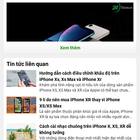
Xem thêm
Tin tức liên quan
Hướng dẫn cách điều chỉnh khẩu độ trên
iPhone Xs, Xs Max và iPhone Xr
Khám phá tính năng cực kì hữu ích của dòng sản phẩm
iPhone XS, XS Max và XR của Apple có thể bạn chưa
Đồng thơi, với iPhone XR trang bị màn hình LCD chứ không phải
biết. Đặc biệt với những ai đam mê chụp hình thì không
9 lí do nên mua iPhone XR thay vì iPhone
thể bỏ qua tính năng này.
OLED nên việc sở hữu tai thỏ thì máy vẫn có phần viền dưới hơi
XS/XS Max
dày. Đây là đặc điểm để nhận biết vì màn hình chứ không uốn
Là sản phẩm thuộc phân khúc giá rẻ của Apple, iPhone
XR là sự lựa chọn đáng cân nhắc với nhiều người dùng
cong để tạo viền mỏng như những chiếc iPhone XS hay như chiếc
có ngân sách hạn hẹp nhưng vẫn muốn sử dụng hệ
iPhone X.
Cách cài nhạc chuông trên iPhone X, XS, XR dễ
điều hành iOS.
không tưởng
Máy sở hữu màn hình 6.1" LCD lớn hơn chiếc iPhone X một tý.
Với những dòng điện thoại mới nhất, hiện đại nhất của