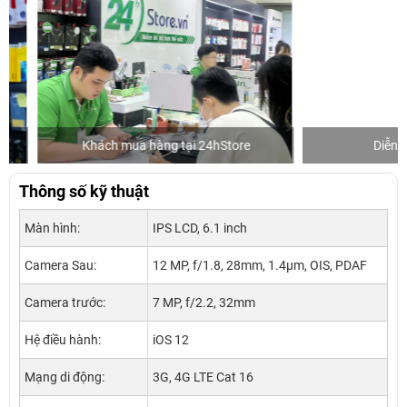
Khách mua hàng tại 24hStore
Diễn viên 
Thông số kỹ thuật
Màn hình:
IPS LCD, 6.1 inch
Camera Sau:
12 MP, f/1.8, 28mm, 1.4µm, OIS, PDAF
Camera trước:
7 MP, f/2.2, 32mm
Hệ điều hành:
iOS 12
Mạng di động:
3G, 4G LTE Cat 16