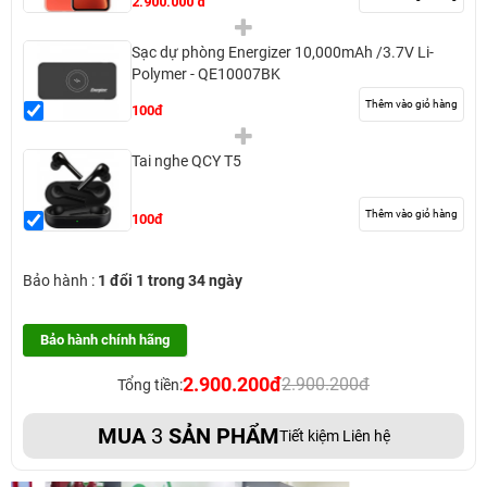
2.900.000 đ
Sạc dự phòng Energizer 10,000mAh /3.7V Li-
Polymer - QE10007BK
Thêm vào giỏ hàng
100đ
Tai nghe QCY T5
Thêm vào giỏ hàng
100đ
Bảo hành :
1 đổi 1 trong 34 ngày
Bảo hành chính hãng
2.900.200đ
2.900.200đ
Tổng tiền:
MUA
3
SẢN PHẨM
Tiết kiệm Liên hệ