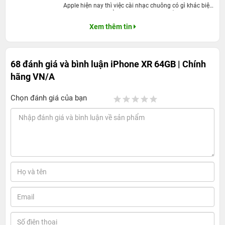
Apple hiện nay thì việc cài nhạc chuông có gì khác biệt?
Màn hình có độ phân giải 1792x828 pixels với chuẩn màn hình
Nếu muốn thay đổi bản nhạc đã cũ kỹ bằng những âm
mới là "Liquid Retina", mật độ điểm ảnh 326ppi. So về tổng thể thì
thanh sống động cho dế yêu thì bạn nên tham khảo
Xem thêm tin
chiếc iPhone XR có kích thước màn hình lớn nhưng độ hiển thị lại
cách cài nhạc chuông trên iPhone X, XS, XR đơn giản
dưới đây.
kém hơn iPhone 8 Plus - tức là lớn hơn về kích thước màn hình
nhưng vẫn nhỏ hơn về kích thước tổng thể so với 8 Plus.
68 đánh giá và bình luận
iPhone XR 64GB | Chính
hãng VN/A
Chọn đánh giá của bạn
Màn hình LCD mà Apple đặt tên là Liquid Retina có thể hiển thị