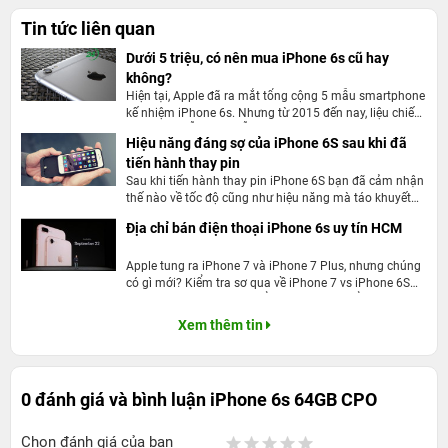
của siêu phẩm này không có bất kỳ khác biệt nào so với máy mới.
Tin tức liên quan
iPhone 6s 64GB CPO
được thiết kế bằng kim loại nguyên khối
Dưới 5 triệu, có nên mua iPhone 6s cũ hay
sang trọng, ngoài ra hãng cũng gia tăng độ cứng cho thiết bị, đi
không?
Hiện tại, Apple đã ra mắt tổng cộng 5 mẫu smartphone
kèm đó là khối lượng 143 g mang đến một tổng thể hoàn hảo khi
kế nhiệm iPhone 6s. Nhưng từ 2015 đến nay, liệu chiếc
cầm nắm và sử dụng.
iPhone 6s vẫn còn chỗ đứng trên thị trường điện thoại
Hiệu năng đáng sợ của iPhone 6S sau khi đã
khi so sánh với những ông lớn hay những sản phẩm kế
Không dừng lại ở đó, trên siêu phẩm này còn được trang bị tính
tiến hành thay pin
nhiệm ? Trong tầm giá 5 triệu, liệu có nên mua iPhone
6s cũ ở thời điểm hiện tại ?
Sau khi tiến hành thay pin iPhone 6S bạn đã cảm nhận
năng cảm biến vân tay Toch ID nhanh nhạy, nâng cao khả năng
thế nào về tốc độ cũng như hiệu năng mà táo khuyết
bảo mật tối đa trên thiết bị. Chắc chắn bạn sẽ bị thuyết phục hoàn
đem lại chưa?
Địa chỉ bán điện thoại iPhone 6s uy tín HCM
toàn ngay khi chiêm ngưỡng chân dung thực tế của điện thoại,
hãy đến 24hStore để trải nghiệm thực tế siêu phẩm này.
Apple tung ra iPhone 7 và iPhone 7 Plus, nhưng chúng
có gì mới? Kiểm tra sơ qua về iPhone 7 vs iPhone 6S
nếu bạn đang tìm kiếm để nâng cấp, có thể bạn sẽ phải
thất vọng vì hầu như sự nâng cấp là rất ít.
Xem thêm tin
0 đánh giá và bình luận
iPhone 6s 64GB CPO
Chọn đánh giá của bạn