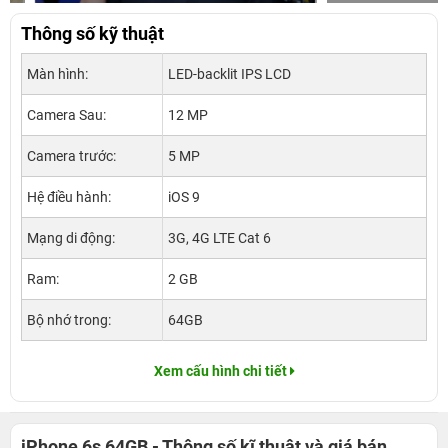
Thông số kỹ thuật
Màn hình:
LED-backlit IPS LCD
Camera Sau:
12 MP
Camera trước:
5 MP
Hệ điều hành:
iOS 9
Mạng di động:
3G, 4G LTE Cat 6
Ram:
2 GB
Bộ nhớ trong:
64GB
Xem cấu hình chi tiết
iPhone 6s 64GB - Thông số kĩ thuật và giá bán