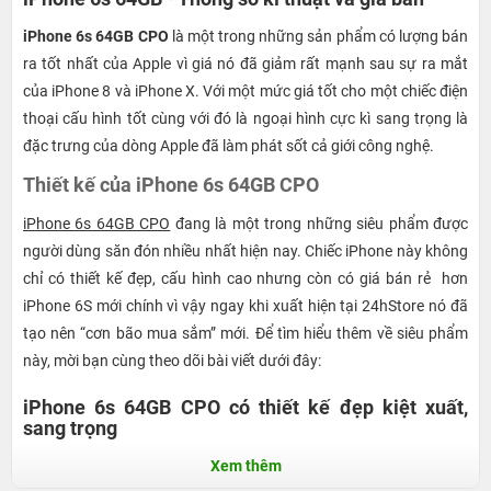
iPhone 6s 64GB CPO
là một trong những sản phẩm có lượng bán
ra tốt nhất của Apple vì giá nó đã giảm rất mạnh sau sự ra mắt
của iPhone 8 và iPhone X. Với một mức giá tốt cho một chiếc điện
thoại cấu hình tốt cùng với đó là ngoại hình cực kì sang trọng là
đặc trưng của dòng Apple đã làm phát sốt cả giới công nghệ.
Thiết kế của iPhone 6s 64GB CPO
iPhone 6s 64GB CPO
đang là một trong những siêu phẩm được
người dùng săn đón nhiều nhất hiện nay. Chiếc iPhone này không
chỉ có thiết kế đẹp, cấu hình cao nhưng còn có giá bán rẻ hơn
iPhone 6S mới chính vì vậy ngay khi xuất hiện tại 24hStore nó đã
tạo nên “cơn bão mua sắm” mới. Để tìm hiểu thêm về siêu phẩm
này, mời bạn cùng theo dõi bài viết dưới đây:
iPhone 6s 64GB CPO có thiết kế đẹp kiệt xuất,
sang trọng
Tiếp nối ngôn ngữ thiết kế đẹp hoàn hảo trên Model iPhone 6,
Xem thêm
Apple phát huy điểm mạnh này trên siêu phẩm
iPhone 6s
. Thiết kế