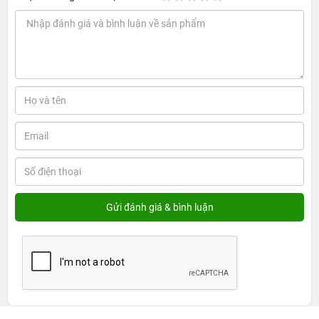
iPhone 6s 64GB CPO được nâng cấp cấu hình đáng
kể, hỗ trợ chạy đa nhiệm mượt mà
Cấu hình chính là đặc điểm nổi bật nhất trên
iPhone 6s 64GB CPO
, siêu phẩm này được Apple ưu ái trang bị vi xử lý A9 tốc độ 1.8
GHz (iPhone 6 chỉ 1.4 GHz), giúp máy phản hồi các tác vụ nhanh,
chạy cùng lúc nhiều ứng dụng mượt mà. Bên cạnh đó, siêu phẩm
này còn được nâng cấp bộ nhớ RAM lên 2 GB cho hiêu năng xử lý
nhanh, mượt mà mọi tác vụ.
Không dừng lại ở đó,
iPhone 6s CPO
còn được tích hợp mô-đun
Touch ID nâng cấp nhằm mang đến cho người dùng một trải
nghiệm
Apple Pay
tốt hơn, an toàn hơn và giảm lỗi đọc. Với thông