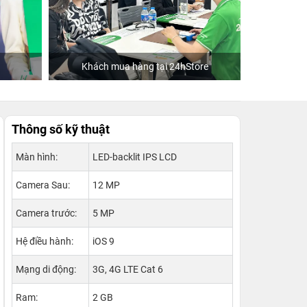
Khách mua hàng tại 24hStore
Hoa hậu Tiểu
Thông số kỹ thuật
Màn hình:
LED-backlit IPS LCD
Camera Sau:
12 MP
Camera trước:
5 MP
Hệ điều hành:
iOS 9
Mạng di động:
3G, 4G LTE Cat 6
Ram:
2 GB