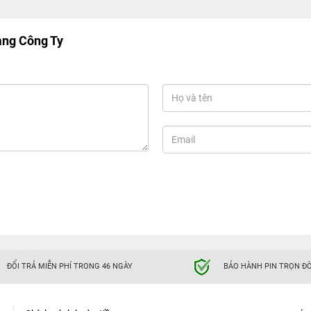
6S tạo nên thành tựu đỉnh cao trong làng thiết kế mà không một chiếc
àng Công Ty
 touch
ĐỔI TRẢ MIỄN PHÍ TRONG 46 NGÀY
BẢO HÀNH PIN TRỌN ĐỜ