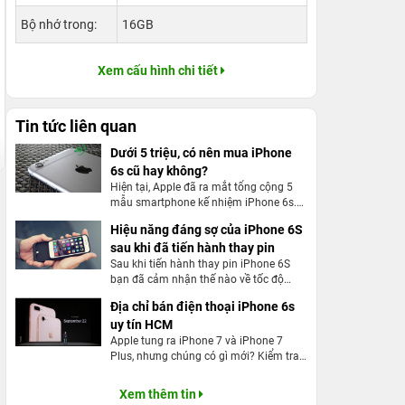
Bộ nhớ trong:
16GB
Xem cấu hình chi tiết
Tin tức liên quan
Dưới 5 triệu, có nên mua iPhone
6s cũ hay không?
Hiện tại, Apple đã ra mắt tổng cộng 5
mẫu smartphone kế nhiệm iPhone 6s.
Nhưng từ 2015 đến nay, liệu chiếc
Hiệu năng đáng sợ của iPhone 6S
iPhone 6s vẫn còn chỗ đứng trên thị
sau khi đã tiến hành thay pin
trường điện thoại khi so sánh với những
ông lớn hay những sản phẩm kế nhiệm
Sau khi tiến hành thay pin iPhone 6S
? Trong tầm giá 5 triệu, liệu có nên mua
bạn đã cảm nhận thế nào về tốc độ
iPhone 6s cũ ở thời điểm hiện tại ?
cũng như hiệu năng mà táo khuyết đem
Địa chỉ bán điện thoại iPhone 6s
lại chưa?
uy tín HCM
Apple tung ra iPhone 7 và iPhone 7
Plus, nhưng chúng có gì mới? Kiểm tra
sơ qua về iPhone 7 vs iPhone 6S nếu
bạn đang tìm kiếm để nâng cấp, có thể
Xem thêm tin
bạn sẽ phải thất vọng vì hầu như sự