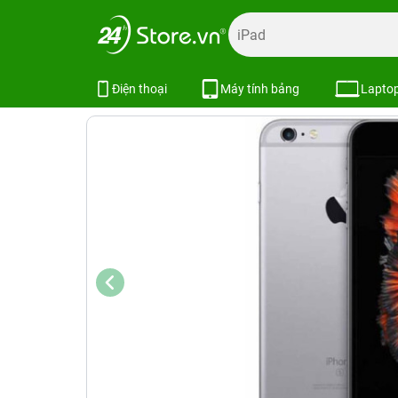
Trang chủ
Điện thoại
iPhone
iPhone 6S | 6S Plus
iP
iPhone 6s 16GB Hàng Công Ty
Điện thoại
Máy tính bảng
Lapto