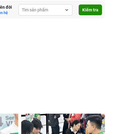
lên đời
Kiểm tra
ên hệ