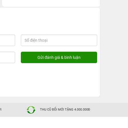
nâng cấp là rất ít.
I
THU CŨ ĐỔI MỚI TẶNG 4.000.000Đ