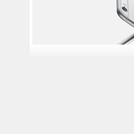
iPhone 6S sở hữu thiết kế tinh tế với lớp vỏ hợp kim n
bền, độ cứng cáp hơn so với các phiên bản iPhone đời t