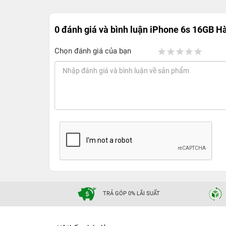
Ngoài ra, với sự đa dạng về màu sắc giúp cho iPhone 
Smartphone nào đạt được.
0 đánh giá và bình luận
iPhone 6s 16GB H
2. iPhone 6S sở hữu màn hình cảm ứng 3D
Chọn đánh giá của bạn
TRẢ GÓP 0% LÃI SUẤT