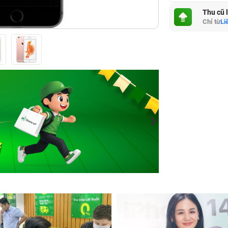
Thu cũ 
Chỉ từ
Li