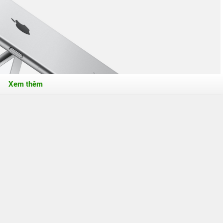
Xem thêm
hôm 7000, chất liệu được sử dụng trong nghành công nghiệp vũ trụ cho độ
rước nhiều lần.