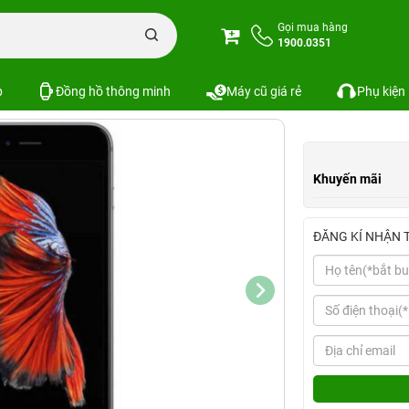
hone 6S
iPhone 6S Mới
iPhone 6s 16GB Hàng Công Ty
Gọi mua hàng
1900.0351
Xem cấu hình
So sánh
p
Đồng hồ thông minh
Máy cũ giá rẻ
Phụ kiện
Khuyến mãi
ĐĂNG KÍ NHẬN 