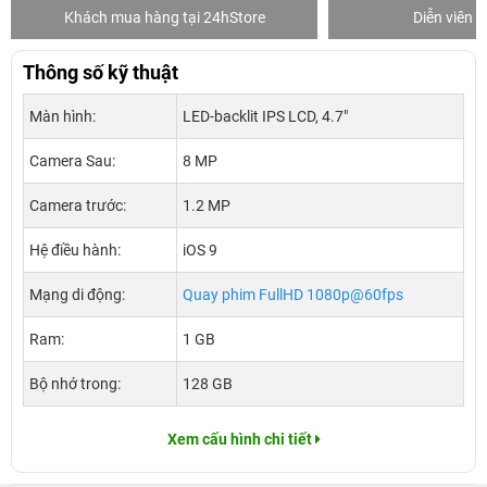
Khách mua hàng tại 24hStore
Diễn viên 
Thông số kỹ thuật
Màn hình:
LED-backlit IPS LCD, 4.7"
Camera Sau:
8 MP
Camera trước:
1.2 MP
Hệ điều hành:
iOS 9
Mạng di động:
Quay phim FullHD 1080p@60fps
Ram:
1 GB
Bộ nhớ trong:
128 GB
Xem cấu hình chi tiết