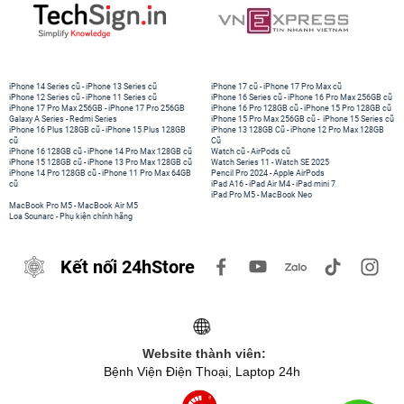
iPhone 14 Series cũ
-
iPhone 13 Series cũ
iPhone 17 cũ
-
iPhone 17 Pro Max cũ
iPhone 12 Series cũ
-
iPhone 11 Series cũ
iPhone 16 Series cũ
-
iPhone 16 Pro Max 256GB cũ
iPhone 17 Pro Max 256GB
-
iPhone 17 Pro 256GB
iPhone 16 Pro 128GB cũ
-
iPhone 15 Pro 128GB cũ
Galaxy A Series
-
Redmi Series
iPhone 15 Pro Max 256GB cũ
-
iPhone 15 Series cũ
iPhone 16 Plus 128GB cũ
-
iPhone 15 Plus 128GB
iPhone 13 128GB Cũ
-
iPhone 12 Pro Max 128GB
cũ
Cũ
iPhone 16 128GB cũ
-
iPhone 14 Pro Max 128GB cũ
Watch cũ
-
AirPods cũ
iPhone 15 128GB cũ
-
iPhone 13 Pro Max 128GB cũ
Watch Series 11
-
Watch SE 2025
iPhone 14 Pro 128GB cũ
-
iPhone 11 Pro Max 64GB
Pencil Pro 2024
-
Apple AirPods
cũ
iPad A16
-
iPad Air M4
-
iPad mini 7
iPad Pro M5
-
MacBook Neo
MacBook Pro M5
-
MacBook Air M5
Loa Sounarc
-
Phụ kiện chính hãng
Kết nối 24hStore
Nếu bạn không hài lòng với tấm màn hình nhỏ gọn trên iPhone 6
Lock thì chắc chắc bạn sẽ không thể chê được tấm màn hình của
siêu phẩm iPhone 6 Plus Lock cũ. Màn hình trên thiết bị này được
Website thành viên:
thiết cong mềm mại và nhẹ nhàng hơn, có kích thước lên đến 5.5
Bệnh Viện Điện Thoại, Laptop 24h
inch, độ phân giải 1920 × 1080 đáp ứng hoàn hảo nhu cầu giải trí