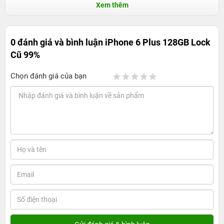
Xem thêm
0 đánh giá và bình luận
iPhone 6 Plus 128GB Lock
Cũ 99%
Chọn đánh giá của bạn
Đánh giá iPhone 6 Plus Lock cũ chính hãng
iPhone 6 Plus Lock cũ
đã quá quen thuộc với người dùng công
nghệ hiện nay. Siêu phẩm này luôn nằm trong top những
smartphone bán chạy nhất ở thời điểm hiện tại. Vậy điều gì đã làm