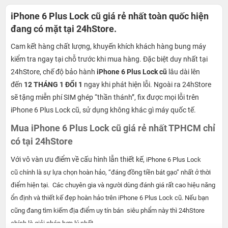
iPhone 6 Plus Lock cũ giá rẻ nhất toàn quốc hiện
đang có mặt tại 24hStore.
Cam kết hàng chất lượng, khuyến khích khách hàng bung máy
kiểm tra ngay tại chỗ trước khi mua hàng. Đặc biệt duy nhất tại
24hStore, chế độ bảo hành
iPhone 6 Plus Lock cũ
lâu dài lên
đến
12 THÁNG 1 ĐỔI 1
ngay khi phát hiện lỗi. Ngoài ra 24hStore
sẽ tặng miễn phí SIM ghép “thần thánh”, fix được mọi lỗi trên
iPhone 6 Plus Lock cũ, sử dụng không khác gì máy quốc tế.
Mua iPhone 6 Plus Lock cũ giá rẻ nhất TPHCM chỉ
có tại 24hStore
Với vô vàn ưu điểm về cấu hình lẫn thiết kế,
iPhone 6 Plus Lock
cũ chính là sự lựa chọn hoàn hảo, “đáng đồng tiền bát gạo” nhất ở thời
điểm hiện tại. Các chuyên gia và người dùng đánh giá rất cao hiệu năng
ổn định và thiết kế đẹp hoàn hảo trên iPhone 6 Plus Lock cũ. Nếu bạn
cũng đang tìm kiếm địa điểm uy tín bán siêu phẩm này thì 24hStore
chính là giải pháp hợp lý nhất.