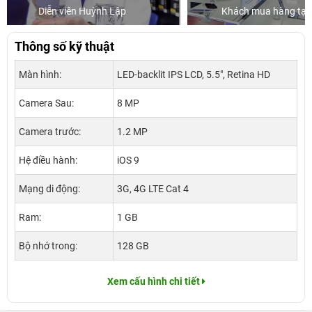
Khách mua hàng tại 24hStore
Ca s
Thông số kỹ thuật
Màn hình:
LED-backlit IPS LCD, 5.5", Retina HD
Camera Sau:
8 MP
Camera trước:
1.2 MP
Hệ điều hành:
iOS 9
Mạng di động:
3G, 4G LTE Cat 4
Ram:
1 GB
Bộ nhớ trong:
128 GB
Xem cấu hình chi tiết