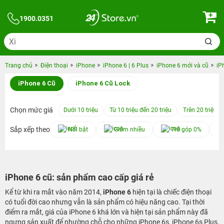
1900.0351
Trang chủ
Điện thoại
iPhone
iPhone 6 | 6 Plus
iPhone 6 mới và cũ
iP
iPhone 6 Cũ
iPhone 6 Cũ Lock
Chọn mức giá
Dưới 10 triệu
Từ 10 triệu đến 20 triệu
Trên 20 triệu
Sắp xếp theo
Nổi bật
Giảm nhiều
Trả góp 0%
iPhone 6 cũ: sản phẩm cao cấp giá rẻ
Kể từ khi ra mắt vào năm 2014,
iPhone 6
hiện tại là chiếc điện thoại
có tuổi đời cao nhưng vẫn là sản phẩm có hiệu năng cao. Tại thời
điểm ra mắt, giá của iPhone 6 khá lớn và hiện tại sản phẩm này đã
ngưng sản xuất để nhường chỗ cho những iPhone 6s, iPhone 6s Plus,