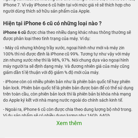
iPhone 7. Vì vậy iPhone 6 cũ hiện tại với mức giá rẻ sẽ thích hợp cho
người dùng thích sở hữu sản phẩm của Apple.
Hiện tại iPhone 6 cũ có những loại nào ?
iPhone 6 cũ
được chia theo nhiều dạng khác nhau thông thường sẽ
được phân loại theo tình trạng của máy. Ví dụ:
- Máy cũ nhưng không trầy xước, ngoại hình như mới và máy zin
100% thì nó được định là iPhone cũ 99%. Tương tự như vậy với máy
zin nhưng xước nhẹ thì là 98%, 97%. Nói chung dựa vào ngoại hình
máy người ta sẽ định dạng máy. Và đương nhiên giá của máy cũng
giảm dần tỉ lệ thuận với độ giảm % độ mới của máy.
- iPhone còn có nhiều phiên bản như là phiên bản quốc tế hay phiên
bản lock. Phiên bản quốc tế là phiên bản được bán để có thể sử dụng
trên toàn cầu, còn phiên bản lock thì là phiên bản bị khóa nhà mạng
do Apple ký kết với nhà mạng nước ngoài do chính sách kinh tế.
- Ngoài ra, iPhone 6 cũ còn được chia theo dung lượng bộ nhớ trong.
Ví dụ sản phẩm sẽ có nhiều dung lượng như 16Gb, 64Gb,..
Xem thêm
Những lý do bạn nên mua iPhone 6 cũ
- Thiết kế bằng kim loại nhôm nguyên khối cùng nhiều màu sắc sang