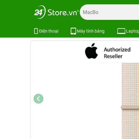
Trang chủ
Phụ kiện
Phụ kiện Apple
Dây đeo Apple Wa
Dây đeo Apple Watch 41mm Sport 
Điện thoại
Máy tính bảng
Lapto