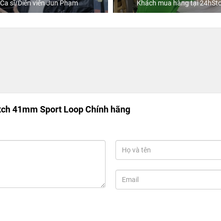
Ca sĩ/Diễn viên Jun Phạm
Khách mua hàng tại 24hSto
tch 41mm Sport Loop Chính hãng