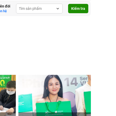
lên đời
Kiểm tra
ên hệ