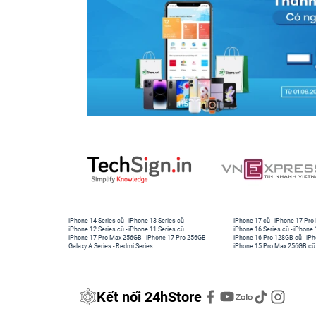
iPhone 14 Series cũ
-
iPhone 13 Series cũ
iPhone 17 cũ
-
iPhone 17 Pro
iPhone 12 Series cũ
-
iPhone 11 Series cũ
iPhone 16 Series cũ
-
iPhone 
iPhone 17 Pro Max 256GB
-
iPhone 17 Pro 256GB
iPhone 16 Pro 128GB cũ
-
iPh
Galaxy A Series
-
Redmi Series
iPhone 15 Pro Max 256GB cũ
Kết nối 24hStore