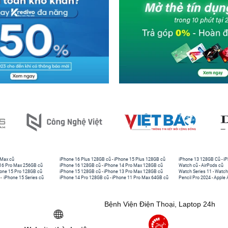
 Max cũ
iPhone 16 Plus 128GB cũ
-
iPhone 15 Plus 128GB cũ
iPhone 13 128GB Cũ
-
iP
16 Pro Max 256GB cũ
iPhone 16 128GB cũ
-
iPhone 14 Pro Max 128GB cũ
Watch cũ
-
AirPods cũ
one 15 Pro 128GB cũ
iPhone 15 128GB cũ
-
iPhone 13 Pro Max 128GB cũ
Watch Series 11
-
Watch
-
iPhone 15 Series cũ
iPhone 14 Pro 128GB cũ
-
iPhone 11 Pro Max 64GB cũ
Pencil Pro 2024
-
Apple 
Bệnh Viện Điện Thoại, Laptop 24h