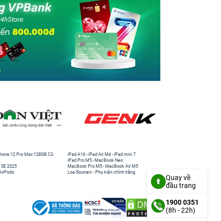
hone 12 Pro Max 128GB Cũ
iPad A16
-
iPad Air M4
-
iPad mini 7
iPad Pro M5
-
MacBook Neo
 SE 2025
MacBook Pro M5
-
MacBook Air M5
AirPods
Loa Sounarc
-
Phụ kiện chính hãng
Quay về
đầu trang
1900 0351
(8h - 22h)