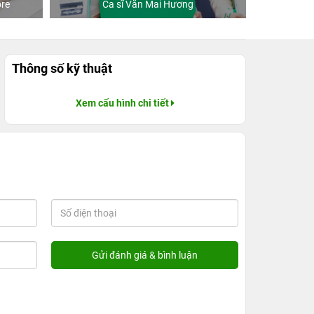
re
Ca sĩ Văn Mai Hương
Khách
Thông số kỹ thuật
Xem cấu hình chi tiết