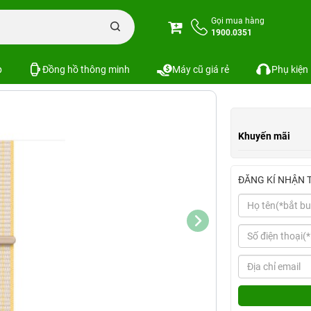
tch
Dây đeo Apple Watch 41mm Sport Loop Chính hãng
Gọi mua hàng
1900.0351
Loop Chính hãng
Xem cấu hình
So
SKU:
p
Đồng hồ thông minh
Máy cũ giá rẻ
Phụ kiện
Khuyến mãi
ĐĂNG KÍ NHẬN 