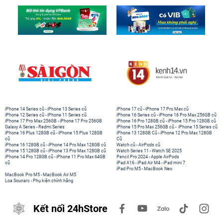
iPhone 14 Series cũ
-
iPhone 13 Series cũ
iPhone 17 cũ
-
iPhone 17 Pro Max cũ
iPhone 12 Series cũ
-
iPhone 11 Series cũ
iPhone 16 Series cũ
-
iPhone 16 Pro Max 256GB cũ
iPhone 17 Pro Max 256GB
-
iPhone 17 Pro 256GB
iPhone 16 Pro 128GB cũ
-
iPhone 15 Pro 128GB cũ
Galaxy A Series
-
Redmi Series
iPhone 15 Pro Max 256GB cũ
-
iPhone 15 Series cũ
iPhone 16 Plus 128GB cũ
-
iPhone 15 Plus 128GB
iPhone 13 128GB Cũ
-
iPhone 12 Pro Max 128GB
cũ
Cũ
iPhone 16 128GB cũ
-
iPhone 14 Pro Max 128GB cũ
Watch cũ
-
AirPods cũ
iPhone 15 128GB cũ
-
iPhone 13 Pro Max 128GB cũ
Watch Series 11
-
Watch SE 2025
iPhone 14 Pro 128GB cũ
-
iPhone 11 Pro Max 64GB
Pencil Pro 2024
-
Apple AirPods
cũ
iPad A16
-
iPad Air M4
-
iPad mini 7
iPad Pro M5
-
MacBook Neo
MacBook Pro M5
-
MacBook Air M5
Loa Sounarc
-
Phụ kiện chính hãng
Kết nối 24hStore