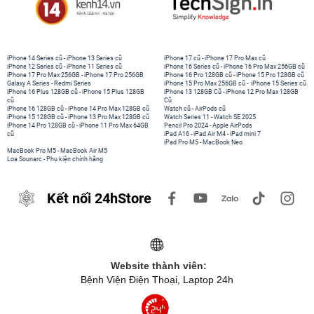
iPhone 14 Series cũ
-
iPhone 13 Series cũ
iPhone 17 cũ
-
iPhone 17 Pro Max cũ
iPhone 12 Series cũ
-
iPhone 11 Series cũ
iPhone 16 Series cũ
-
iPhone 16 Pro Max 256GB cũ
iPhone 17 Pro Max 256GB
-
iPhone 17 Pro 256GB
iPhone 16 Pro 128GB cũ
-
iPhone 15 Pro 128GB cũ
Galaxy A Series
-
Redmi Series
iPhone 15 Pro Max 256GB cũ
-
iPhone 15 Series cũ
iPhone 16 Plus 128GB cũ
-
iPhone 15 Plus 128GB
iPhone 13 128GB Cũ
-
iPhone 12 Pro Max 128GB
cũ
Cũ
iPhone 16 128GB cũ
-
iPhone 14 Pro Max 128GB cũ
Watch cũ
-
AirPods cũ
iPhone 15 128GB cũ
-
iPhone 13 Pro Max 128GB cũ
Watch Series 11
-
Watch SE 2025
iPhone 14 Pro 128GB cũ
-
iPhone 11 Pro Max 64GB
Pencil Pro 2024
-
Apple AirPods
cũ
iPad A16
-
iPad Air M4
-
iPad mini 7
iPad Pro M5
-
MacBook Neo
MacBook Pro M5
-
MacBook Air M5
Loa Sounarc
-
Phụ kiện chính hãng
Kết nối 24hStore
Website thành viên:
Bệnh Viện Điện Thoại, Laptop 24h