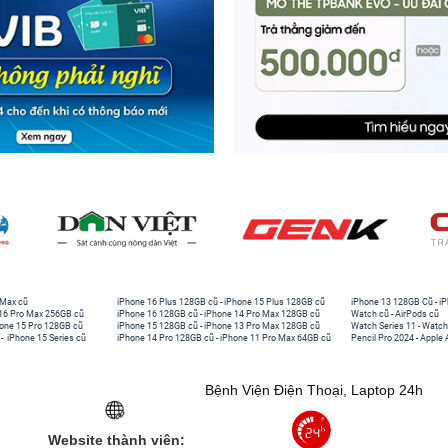
 Max cũ
iPhone 16 Plus 128GB cũ
-
iPhone 15 Plus 128GB cũ
iPhone 13 128GB Cũ
-
iP
16 Pro Max 256GB cũ
iPhone 16 128GB cũ
-
iPhone 14 Pro Max 128GB cũ
Watch cũ
-
AirPods cũ
one 15 Pro 128GB cũ
iPhone 15 128GB cũ
-
iPhone 13 Pro Max 128GB cũ
Watch Series 11
-
Watch
-
iPhone 15 Series cũ
iPhone 14 Pro 128GB cũ
-
iPhone 11 Pro Max 64GB cũ
Pencil Pro 2024
-
Apple 
Bệnh Viện Điện Thoại, Laptop 24h
Website thành viên: