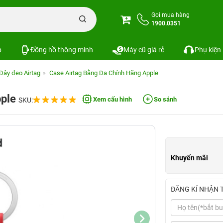
Gọi mua hàng
1900.0351
p
Đồng hồ thông minh
Máy cũ giá rẻ
Phụ kiện
Dây đeo Airtag
Case Airtag Bằng Da Chính Hãng Apple
pple
Xem cấu hình
So sánh
SKU:
Khuyến mãi
ĐĂNG KÍ NHẬN 