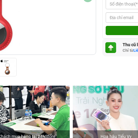
Thu cũ 
Chỉ từ
Li
hách mua hàng tại 24hStore
Hoa hậu Tiểu Vy