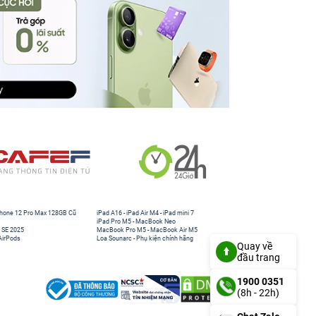
hone 12 Pro Max 128GB Cũ
iPad A16
-
iPad Air M4
-
iPad mini 7
iPad Pro M5
-
MacBook Neo
 SE 2025
MacBook Pro M5
-
MacBook Air M5
AirPods
Loa Sounarc
-
Phụ kiện chính hãng
Quay về
đầu trang
1900 0351
(8h - 22h)