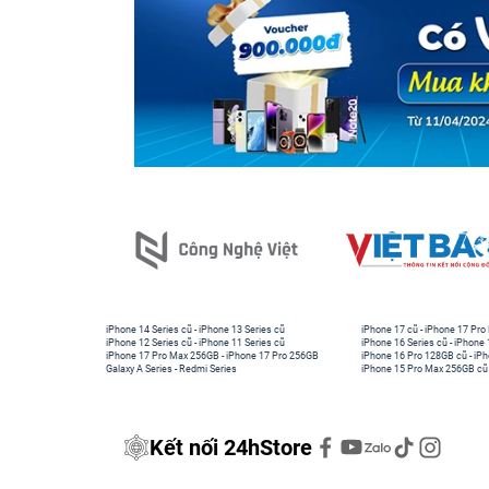
iPhone 14 Series cũ
-
iPhone 13 Series cũ
iPhone 17 cũ
-
iPhone 17 Pro
iPhone 12 Series cũ
-
iPhone 11 Series cũ
iPhone 16 Series cũ
-
iPhone 
iPhone 17 Pro Max 256GB
-
iPhone 17 Pro 256GB
iPhone 16 Pro 128GB cũ
-
iPh
Galaxy A Series
-
Redmi Series
iPhone 15 Pro Max 256GB cũ
Kết nối 24hStore