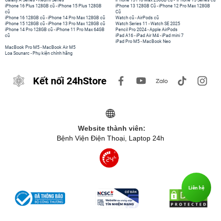
Galaxy A Series
-
Redmi Series
iPhone 15 Pro Max 256GB cũ
-
iPhone 15 Series cũ
iPhone 16 Plus 128GB cũ
-
iPhone 15 Plus 128GB
iPhone 13 128GB Cũ
-
iPhone 12 Pro Max 128GB
cũ
Cũ
iPhone 16 128GB cũ
-
iPhone 14 Pro Max 128GB cũ
Watch cũ
-
AirPods cũ
iPhone 15 128GB cũ
-
iPhone 13 Pro Max 128GB cũ
Watch Series 11
-
Watch SE 2025
iPhone 14 Pro 128GB cũ
-
iPhone 11 Pro Max 64GB
Pencil Pro 2024
-
Apple AirPods
cũ
iPad A16
-
iPad Air M4
-
iPad mini 7
iPad Pro M5
-
MacBook Neo
MacBook Pro M5
-
MacBook Air M5
Loa Sounarc
-
Phụ kiện chính hãng
Kết nối 24hStore
Website thành viên:
Bệnh Viện Điện Thoại, Laptop 24h
Liên hệ