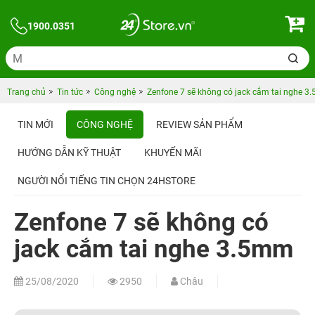
1900.0351
Trang chủ
Tin tức
Công nghệ
Zenfone 7 sẽ không có jack cắm tai nghe 
TIN MỚI
CÔNG NGHỆ
REVIEW SẢN PHẨM
HƯỚNG DẪN KỸ THUẬT
KHUYẾN MÃI
NGƯỜI NỔI TIẾNG TIN CHỌN 24HSTORE
Zenfone 7 sẽ không có
jack cắm tai nghe 3.5mm
25/08/2020
2950
Châu