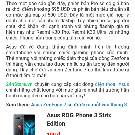
Theo một báo cáo gần đây, phiên bản Pro sẽ có giá bán
ra khởi điểm khoảng 595 USD và phiên bản tiêu chuẩn sẽ
có mức giá xấp xỉ 500 USD. Đây là một mức giá hợp lý
dành cho một sản phẩm flaship. Tuy nhiên nó sẽ gặp đôi
chút khó khăn khi cạnh tranh với những flaship giá rẻ
hiện nay như Redmi K30 Pro, Redmi K30 Ultra và những
chiếc iPhone nằm trong cùng tầm giá với nó.
Asus đã và đang khẳng định mình trên thị trường
smartphone với những chiếc gaming phone của mình.
Thế nhưng với những chiếc điện thoại của dòng Zenfone
thì hãng vẫn chưa tạo được nhiều sự ấn tượng đến người
dùng. Hãy chờ đợi và xem Zenfone 7 có thể làm được gì
ở thời điểm ra mắt!
24hStore.vn
chuyên cung cấp các dòng
điện thoại Asus
chính hãng chất lượng với mức giá rẻ nhất thị trường hân
hạnh mang đến cho bạn bài viết này!
Xem thêm:
Asus ZenFone 7 sẽ được ra mắt vào tháng 8
Asus ROG Phone 3 Strix
Edition
100 đ