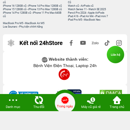
cũ
Cũ
iPhone 16 128GB cũ
-
iPhone 14 Pro Max 128GB cũ
Watch cũ
-
AirPods cũ
iPhone 15 128GB cũ
-
iPhone 13 Pro Max 128GB cũ
Watch Series 11
-
Watch SE 2025
iPhone 14 Pro 128GB cũ
-
iPhone 11 Pro Max 64GB
Pencil Pro 2024
-
Apple AirPods
cũ
iPad A16
-
iPad Air M4
-
iPad mini 7
iPad Pro M5
-
MacBook Neo
MacBook Pro M5
-
MacBook Air M5
Loa Sounarc
-
Phụ kiện chính hãng
Kết nối 24hStore
Liên hệ
Website thành viên:
Bệnh Viện Điện Thoại, Laptop 24h
Trong ngày
Danh mục
Thu-đổi
Máy cũ giá rẻ
Trang chủ
CÔNG TY TNHH CÔNG NGHỆ ISTAR GCNDKHKD: 0316635415 do Sở KH & ĐT
TP. HCM cấp ngày 11 tháng 12 năm 2020.
Người Đại Diện: Hồ Tác Thành. Địa chỉ: 389 Quang Trung, Gò Vấp, Hồ Chí Minh.