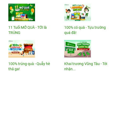
11 Tuổi MỞ QUÀ - TỚI là
100% có quà - Tựu trường
TRÚNG
quá đã!
100% trúng quà - Quẫy hè
Khai trương Vũng Tàu - Tới
thả ga!
nhận...