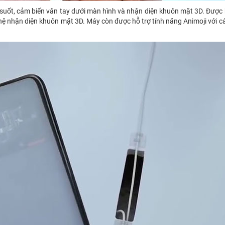
 suốt, cảm biến vân tay dưới màn hình và nhận diện khuôn mặt 3D. Được 
ghệ nhận diện khuôn mặt 3D. Máy còn được hỗ trợ tính năng Animoji với c