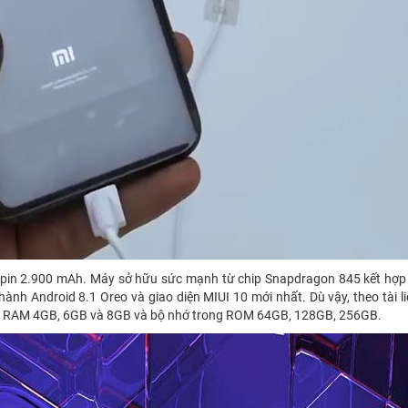
 pin 2.900 mAh. Máy sở hữu sức mạnh từ chip Snapdragon 845 kết hợp 
h Android 8.1 Oreo và giao diện MIUI 10 mới nhất. Dù vậy, theo tài l
ồm RAM 4GB, 6GB và 8GB và bộ nhớ trong ROM 64GB, 128GB, 256GB.