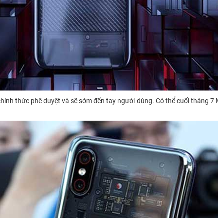
hính thức phê duyệt và sẽ sớm đến tay người dùng. Có thể cuối tháng 7 