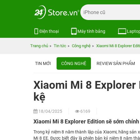
Điện thoại
Máy tính bảng
Lapto
Trang chủ
Tin tức
Công nghệ
Xiaomi Mi 8 Explorer Edi
TIN MỚI
CÔNG NGHỆ
REVIEW SẢN PHẨM
Xiaomi Mi 8 Explorer 
kệ
18/04/2025
6169
Xiaomi Mi 8 Explorer Edition sẽ sớm chính
Trong kỷ niệm 8 năm thành lập của Xiaomi, hãng sản x
Mi 8 EE. Được biết đây là phiên bản kỷ niệm 8 năm thà