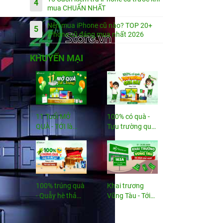
4
mua CHUẨN NHẤT
Nên mua iPhone cũ nào? TOP 20+
5
iPhone cũ đáng mua nhất 2026
KHUYẾN MẠI
11 Tuổi MỞ
100% có quà -
QUÀ - TỚI là
Tựu trường quá
TRÚNG
đã!
100% trúng quà
Khai trương
- Quẫy hè thả
Vũng Tàu - Tới
ga!
nhận...