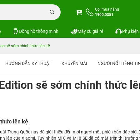
Gọi mua hàng
1900.0351
p
Đồng hồ thông minh
Máy cũ giá rẻ
Phụ kiện
tion sẽ sớm chính thức lên kệ
HƯỚNG DẪN KỸ THUẬT
KHUYẾN MÃI
NGƯỜI NỔI TIẾNG T
Edition sẽ sớm chính thức lê
 thức lên kệ
uất Trung Quốc này đã giới thiệu đến mọi người một phiên bản đặc biệt
nh lập của Xiaomi. Tuy nhiên Mi 8 và Mi 8 SE đã có mặt trên thị trường