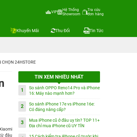
Hệ Thống
Tra cứu
VIP
Showroom
đơn hàng
Khuyến Mãi
Thu Đổi
Tin Tức
IN CHỌN 24HSTORE
TIN XEM NHIỀU NHẤT
n
So sánh OPPO Reno14 Pro và iPhone
1
16: Máy nào mạnh hơn?
So sánh iPhone 17e vs iPhone 16e:
2
Có đáng nâng cấp?
Mua iPhone cũ ở đâu uy tín? TOP 11+
3
Địa chỉ mua iPhone cũ UY TÍN
 Xiaomi
 từ đâu
15 Cách kiểm tra iPhone cũ trước khi