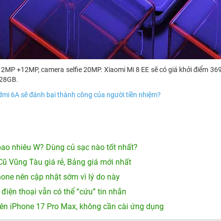
2MP +12MP, camera selfie 20MP. Xiaomi Mi 8 EE sẽ có giá khởi điểm 36
128GB.
dmi 6A sẽ đánh bại thành công của người tiền nhiệm?
ao nhiêu W? Dùng củ sạc nào tốt nhất?
Cũ Vũng Tàu giá rẻ, Bảng giá mới nhất
hone nên cập nhật sớm vì lý do này
 điện thoại vẫn có thể “cứu” tin nhắn
ên iPhone 17 Pro Max, không cần cài ứng dụng