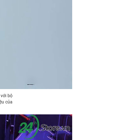
với bộ
iệu của