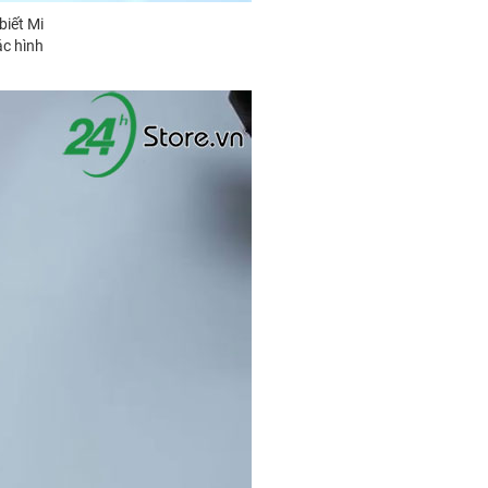
biết Mi
ác hình