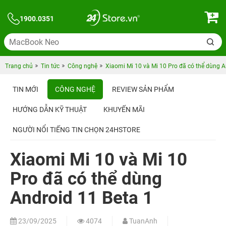
1900.0351
Trang chủ
Tin tức
Công nghệ
Xiaomi Mi 10 và Mi 10 Pro đã có thể dùng A
TIN MỚI
CÔNG NGHỆ
REVIEW SẢN PHẨM
HƯỚNG DẪN KỸ THUẬT
KHUYẾN MÃI
NGƯỜI NỔI TIẾNG TIN CHỌN 24HSTORE
Xiaomi Mi 10 và Mi 10
Pro đã có thể dùng
Android 11 Beta 1
23/09/2025
4074
TuanAnh