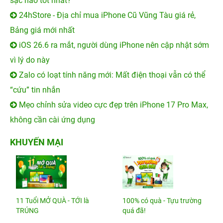
sạc nào tốt nhất?
24hStore - Địa chỉ mua iPhone Cũ Vũng Tàu giá rẻ,
Bảng giá mới nhất
iOS 26.6 ra mắt, người dùng iPhone nên cập nhật sớm
vì lý do này
Zalo có loạt tính năng mới: Mất điện thoại vẫn có thể
“cứu” tin nhắn
Mẹo chỉnh sửa video cực đẹp trên iPhone 17 Pro Max,
không cần cài ứng dụng
KHUYẾN MẠI
11 Tuổi MỞ QUÀ - TỚI là
100% có quà - Tựu trường
TRÚNG
quá đã!