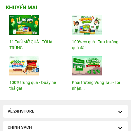
KHUYẾN MẠI
11 Tuổi MỞ QUÀ - TỚI là
100% có quà - Tựu trường
TRÚNG
quá đã!
100% trúng quà - Quẫy hè
Khai trương Vũng Tàu - Tới
thả ga!
nhận...
VỀ 24HSTORE
CHÍNH SÁCH