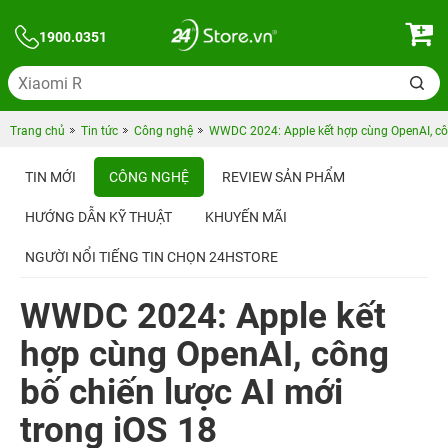
1900.0351
Trang chủ
Tin tức
Công nghệ
WWDC 2024: Apple kết hợp cùng OpenAI, côn
TIN MỚI
CÔNG NGHỆ
REVIEW SẢN PHẨM
HƯỚNG DẪN KỸ THUẬT
KHUYẾN MÃI
NGƯỜI NỔI TIẾNG TIN CHỌN 24HSTORE
WWDC 2024: Apple kết
hợp cùng OpenAI, công
bố chiến lược AI mới
trong iOS 18