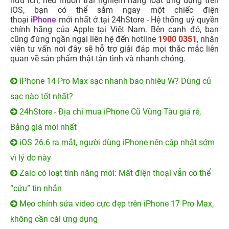
hữu ích, nếu muốn trải nghiệm hàng loạt ứng dụng trên
iOS, bạn có thể sắm ngay một chiếc điện
thoại
iPhone
mới nhất ở tại 24hStore - Hệ thống uỷ quyền
chính hãng của Apple tại Việt Nam. Bên cạnh đó, bạn
cũng đừng ngần ngại liên hệ đến hotline
1900 0351
, nhân
viên tư vấn nơi đây sẽ hỗ trợ giải đáp mọi thắc mắc liên
quan về sản phẩm thật tận tình và nhanh chóng.
iPhone 14 Pro Max sạc nhanh bao nhiêu W? Dùng củ
sạc nào tốt nhất?
24hStore - Địa chỉ mua iPhone Cũ Vũng Tàu giá rẻ,
Bảng giá mới nhất
iOS 26.6 ra mắt, người dùng iPhone nên cập nhật sớm
vì lý do này
Zalo có loạt tính năng mới: Mất điện thoại vẫn có thể
“cứu” tin nhắn
Mẹo chỉnh sửa video cực đẹp trên iPhone 17 Pro Max,
không cần cài ứng dụng