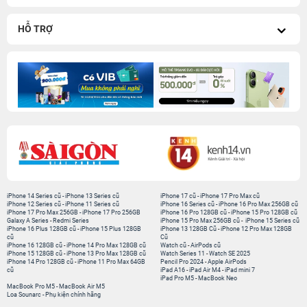
HỖ TRỢ
iPhone 14 Series cũ
-
iPhone 13 Series cũ
iPhone 17 cũ
-
iPhone 17 Pro Max cũ
iPhone 12 Series cũ
-
iPhone 11 Series cũ
iPhone 16 Series cũ
-
iPhone 16 Pro Max 256GB cũ
iPhone 17 Pro Max 256GB
-
iPhone 17 Pro 256GB
iPhone 16 Pro 128GB cũ
-
iPhone 15 Pro 128GB cũ
Galaxy A Series
-
Redmi Series
iPhone 15 Pro Max 256GB cũ
-
iPhone 15 Series cũ
iPhone 16 Plus 128GB cũ
-
iPhone 15 Plus 128GB
iPhone 13 128GB Cũ
-
iPhone 12 Pro Max 128GB
cũ
Cũ
iPhone 16 128GB cũ
-
iPhone 14 Pro Max 128GB cũ
Watch cũ
-
AirPods cũ
iPhone 15 128GB cũ
-
iPhone 13 Pro Max 128GB cũ
Watch Series 11
-
Watch SE 2025
iPhone 14 Pro 128GB cũ
-
iPhone 11 Pro Max 64GB
Pencil Pro 2024
-
Apple AirPods
cũ
iPad A16
-
iPad Air M4
-
iPad mini 7
iPad Pro M5
-
MacBook Neo
MacBook Pro M5
-
MacBook Air M5
Loa Sounarc
-
Phụ kiện chính hãng