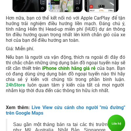
Hơn nữa, bạn có thể kết nối nó với Apple CarPlay để tận
hưởng trải nghiệm điều hướng liền mạch. Đáng chú ý,
tính năng Hiển thị Head-up miễn phí (HUD) dự án thông
tin điều hướng quan trọng nhất lên kính chắn gió của xe
hơi của bạn để điều hướng an toàn.
Giá: Miễn phí.
Nếu bạn là người ưa vận động, thích ra ngoài đi đây đó
thì chắc chắn những ứng dụng bản đồ ngoại tuyến này sẽ
rất cần thiết trên
iPhone chính hãng giá rẻ
của bạn. Bạn
có đang dùng ứng dụng bản đồ ngoại tuyến nào thì hãy
chia sẻ ý kiến với chúng tôi trong phần bình luận.
24hStore
luôn quan tâm ý kiến của tất cả mọi người
nhằm kịp thời đưa đến các thông tin hữu ích nhất.
Xem thêm:
Live View cứu cánh cho người "mù đường"
trên Google Maps
Liên hệ
Sau gần một tháng bán ra tại các thị trường lớn
như Mỹ, Australia, Nhật Bản, Singapore, Thái