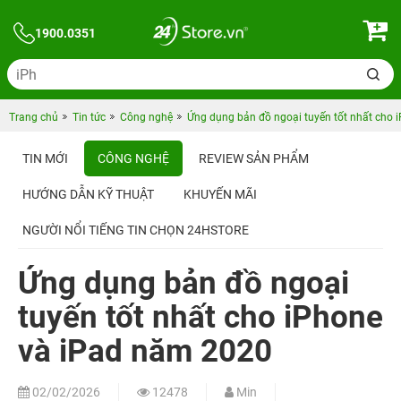
1900.0351
Trang chủ
Tin tức
Công nghệ
Ứng dụng bản đồ ngoại tuyến tốt nhất cho
TIN MỚI
CÔNG NGHỆ
REVIEW SẢN PHẨM
HƯỚNG DẪN KỸ THUẬT
KHUYẾN MÃI
NGƯỜI NỔI TIẾNG TIN CHỌN 24HSTORE
Ứng dụng bản đồ ngoại
tuyến tốt nhất cho iPhone
và iPad năm 2020
02/02/2026
12478
Min