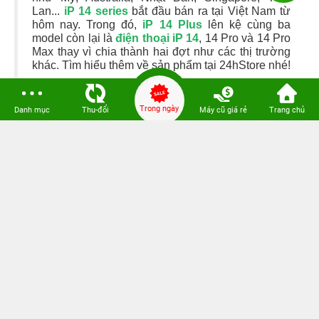
Lan...
iP 14 series
bắt đầu bán ra tại Việt Nam từ
hôm nay. Trong đó,
iP 14 Plus
lên kệ cùng ba
model còn lại là
điện thoại iP 14
, 14 Pro và 14 Pro
Max thay vì chia thành hai đợt như các thị trường
khác. Tìm hiểu thêm về sản phẩm tại 24hStore nhé!
Trong ngày
Tham khảo các siêu phẩm đình đám bán chạy
Danh mục
Thu-đổi
Máy cũ giá rẻ
Trang chủ
nhất nhà "Táo" vừa cập bến tại 24hStore.
iPhone 14 Pro Max sạc nhanh bao nhiêu W? Dùng củ
sạc nào tốt nhất?
24hStore - Địa chỉ mua iPhone Cũ Vũng Tàu giá rẻ,
Bảng giá mới nhất
iOS 26.6 ra mắt, người dùng iPhone nên cập nhật sớm
vì lý do này
Zalo có loạt tính năng mới: Mất điện thoại vẫn có thể
“cứu” tin nhắn