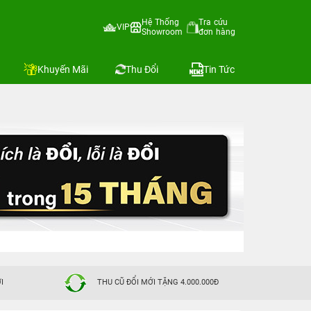
Hệ Thống
Tra cứu
VIP
Showroom
đơn hàng
Khuyến Mãi
Thu Đổi
Tin Tức
I
THU CŨ ĐỔI MỚI TẶNG 4.000.000Đ