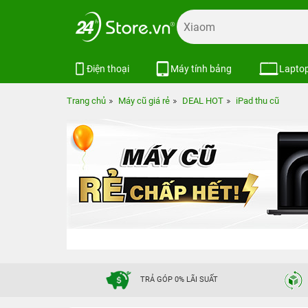
Điện thoại
Máy tính bảng
Lapto
Trang chủ
Máy cũ giá rẻ
DEAL HOT
iPad thu cũ
TRẢ GÓP 0% LÃI SUẤT