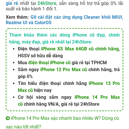
giá rẻ
nhất tại
24hStore
, sẵn sàng hỗ trợ trả góp 0% lãi
suất và bảo hành 1 đổi 1.
Xem thêm:
Gỡ cài đặt các ứng dụng Cleaner khỏi MIUI,
Realme UI và ColorOS
Tham khảo thêm các dòng iPhone cũ đẹp, chính
hãng, máy đẹp, giá rẻ nhất tại 24hStore:
Điện thoại
iPhone XS Max 64GB cũ chính hãng
,
HSSV sở hữu dễ dàng
Mua
điện thoại iPhone cũ
giá rẻ tại TPHCM
Sắm ngay
iPhone 12 Pro Max cũ
chính hãng, trả
góp 0%
Tìm hiểu điện thoại chính hãng
iPhone 13 Pro
Max cũ
hiện nay
Cơ hội vàng sắm ngay
iPhone 14 Pro Max
cũ
chính hãng VN/A, giá rẻ tại 24hStore
iPhone 14 Pro Max sạc nhanh bao nhiêu W? Dùng củ
sạc nào tốt nhất?