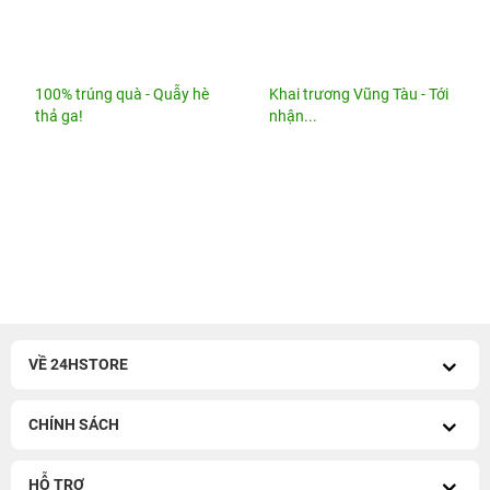
100% trúng quà - Quẫy hè
Khai trương Vũng Tàu - Tới
thả ga!
nhận...
VỀ 24HSTORE
CHÍNH SÁCH
HỖ TRỢ