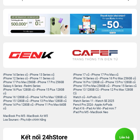
iPhone 14 Series cũ
-
iPhone 13 Series cũ
iPhone 17 cũ
-
iPhone 17 Pro Max cũ
iPhone 12 Series cũ
-
iPhone 11 Series cũ
iPhone 16 Series cũ
-
iPhone 16 Pro Max 256GB cũ
iPhone 17 Pro Max 256GB
-
iPhone 17 Pro 256GB
iPhone 16 Pro 128GB cũ
-
iPhone 15 Pro 128GB cũ
Galaxy A Series
-
Redmi Series
iPhone 15 Pro Max 256GB cũ
-
iPhone 15 Series cũ
iPhone 16 Plus 128GB cũ
-
iPhone 15 Plus 128GB
iPhone 13 128GB Cũ
-
iPhone 12 Pro Max 128GB
cũ
Cũ
iPhone 16 128GB cũ
-
iPhone 14 Pro Max 128GB cũ
Watch cũ
-
AirPods cũ
iPhone 15 128GB cũ
-
iPhone 13 Pro Max 128GB cũ
Watch Series 11
-
Watch SE 2025
iPhone 14 Pro 128GB cũ
-
iPhone 11 Pro Max 64GB
Pencil Pro 2024
-
Apple AirPods
cũ
iPad A16
-
iPad Air M4
-
iPad mini 7
iPad Pro M5
-
MacBook Neo
MacBook Pro M5
-
MacBook Air M5
Loa Sounarc
-
Phụ kiện chính hãng
Kết nối 24hStore
Liên hệ