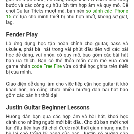
bước và các công cụ hữu ích tìm hợp âm và quy mô. Để
chơi Guitar Tricks mượt mà, bạn nên
so sánh các iPhone
15
để lựa cho mình thiết bị phù hợp nhất, không sợ giật,
lag.
Fender Play
Là ứng dụng học tập hoàn chỉnh cho guitar, bass và
ukulele, phát bài hát trong vài phút đầu tiên với các bài
học dễ dàng, vui nhộn, có quy mô, bao gồm các bài hát
bạn ưa thích. Bạn có thể thỏa mãn đam mê vừa chơi
game nhận
code Free Fire
vừa có thể học ghita trên thiết
bị của mình.
Giao diện dễ dùng làm cho việc tiếp cận học guitar ít khó
khăn hơn, nó cũng chứa nhiều hướng dẫn bài hát bao
gồm các bản hit thời đại.
Justin Guitar Beginner Lessons
Hướng dẫn bạn qua các hợp âm và bài hát, khoá học
dành cho những người mới bắt đầu. Cho dù bạn mới chơi
lần đầu tiên hay đã chơi được một thời gian nhưng muốn
bù lại chỗ trống kỹ năng của bạn. Justin sẽ hướng dẫn