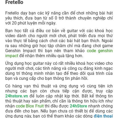
Fretello
Fretello dạy bạn các kỹ năng cần để chơi những bài hát
yêu thích, đưa bạn từ số 0 trở thành chuyên nghiệp chỉ
với 20 phút luyện mỗi ngày.
Bạn học tất cả điều cơ bản về guitar với các khoá học
video dành cho người mới chơi, phát triển đưa mọi thứ
vào thực tế bằng cách chơi các bài hát bạn thích. Ngoài
ra sau những giờ học tập chăm chỉ mà đang chơi game
Genshin Impact thì bạn nên tham khảo
code genshin
impact
để nhận thêm nhiều quà tặng hơn.
Ứng dụng học guitar này có rất nhiều khoá học video cho
người mới chơi, các tính năng và công cụ đáng kinh ngạc
dùng trí thông minh nhân tạo để theo dõi quá trình của
bạn và cung cấp cho bạn thông tin phản hồi.
Có hàng vạn thủ thuật và ứng dụng vô cùng tiện ích
nhưng các bạn còn chưa tiếp cận được, truy cập
24hstore.vn
để luôn cập nhật kịp thời. Bất kể thông tin
thủ thuật hay sản phẩm, chỉ cần là thông tin hữu ích như
nhận
code Blox Fruit
thì đều được
24hStore
nhanh chóng
đưa đến cho bạn. Nếu bạn chưa có thiết bị để dùng các
ứng dụng này, bạn có thể tham khảo các dòng
điện thoại