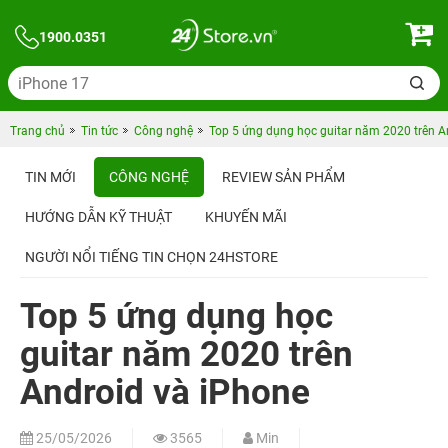
1900.0351
Trang chủ
Tin tức
Công nghệ
Top 5 ứng dụng học guitar năm 2020 trên A
TIN MỚI
CÔNG NGHỆ
REVIEW SẢN PHẨM
HƯỚNG DẪN KỸ THUẬT
KHUYẾN MÃI
NGƯỜI NỔI TIẾNG TIN CHỌN 24HSTORE
Top 5 ứng dụng học
guitar năm 2020 trên
Android và iPhone
25/05/2026
3565
Min