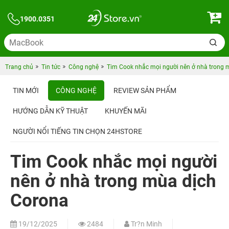
1900.0351
Trang chủ
Tin tức
Công nghệ
Tim Cook nhắc mọi người nên ở nhà trong 
TIN MỚI
CÔNG NGHỆ
REVIEW SẢN PHẨM
HƯỚNG DẪN KỸ THUẬT
KHUYẾN MÃI
NGƯỜI NỔI TIẾNG TIN CHỌN 24HSTORE
Tim Cook nhắc mọi người
nên ở nhà trong mùa dịch
Corona
19/12/2025
2484
Tr?n Minh