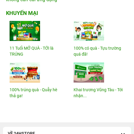
KHUYẾN MẠI
11 Tuổi MỞ QUÀ - TỚI là
100% có quà - Tựu trường
TRÚNG
quá đã!
100% trúng quà - Quẫy hè
Khai trương Vũng Tàu - Tới
thả ga!
nhận...
VỀ 24HSTORE