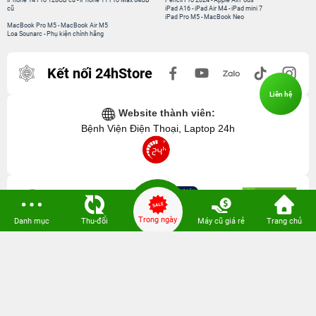
iPhone 14 Pro 128GB cũ
-
iPhone 11 Pro Max 64GB
Pencil Pro 2024
-
Apple AirPods
cũ
iPad A16
-
iPad Air M4
-
iPad mini 7
iPad Pro M5
-
MacBook Neo
MacBook Pro M5
-
MacBook Air M5
Loa Sounarc
-
Phụ kiện chính hãng
Kết nối 24hStore
Liên hệ
Website thành viên:
Bệnh Viện Điện Thoại, Laptop 24h
Trong ngày
Danh mục
Thu-đổi
Máy cũ giá rẻ
Trang chủ
CÔNG TY TNHH CÔNG NGHỆ ISTAR GCNDKHKD: 0316635415 do Sở KH & ĐT
TP. HCM cấp ngày 11 tháng 12 năm 2020.
Người Đại Diện: Hồ Tác Thành. Địa chỉ: 389 Quang Trung, Gò Vấp, Hồ Chí Minh.