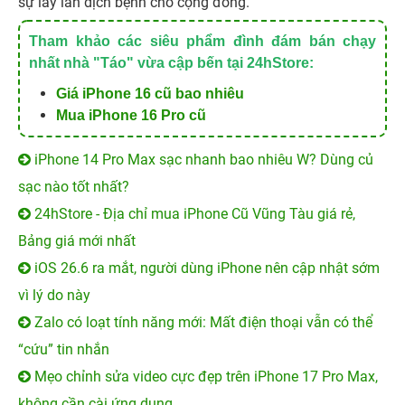
sự lây lan dịch bệnh cho cộng đồng.
Tham khảo các siêu phẩm đình đám bán chạy
nhất nhà "Táo" vừa cập bến tại 24hStore:
Giá iPhone 16 cũ bao nhiêu
Mua iPhone 16 Pro cũ
iPhone 14 Pro Max sạc nhanh bao nhiêu W? Dùng củ
sạc nào tốt nhất?
24hStore - Địa chỉ mua iPhone Cũ Vũng Tàu giá rẻ,
Bảng giá mới nhất
iOS 26.6 ra mắt, người dùng iPhone nên cập nhật sớm
vì lý do này
Zalo có loạt tính năng mới: Mất điện thoại vẫn có thể
“cứu” tin nhắn
Mẹo chỉnh sửa video cực đẹp trên iPhone 17 Pro Max,
không cần cài ứng dụng