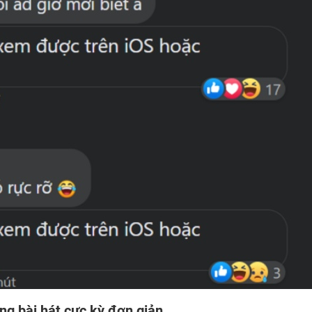
g bài hát cực kỳ đơn giản