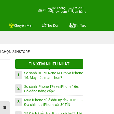
Hệ Thống
Tra cứu
VIP
Showroom
đơn hàng
Khuyến Mãi
Thu Đổi
Tin Tức
IN CHỌN 24HSTORE
TIN XEM NHIỀU NHẤT
So sánh OPPO Reno14 Pro và iPhone
1
16: Máy nào mạnh hơn?
So sánh iPhone 17e vs iPhone 16e:
2
Có đáng nâng cấp?
Mua iPhone cũ ở đâu uy tín? TOP 11+
3
Địa chỉ mua iPhone cũ UY TÍN
15 Cách kiểm tra iPhone cũ trước khi