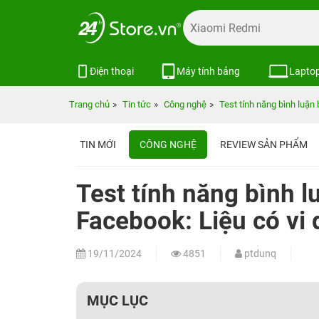
Điện thoại
Máy tính bảng
Lapto
Trang chủ
Tin tức
Công nghệ
Test tính năng bình luận 
TIN MỚI
CÔNG NGHỆ
REVIEW SẢN PHẨM
Test tính năng bình l
Facebook: Liệu có vi 
19/11/2024
4851
ptdunq
MỤC LỤC