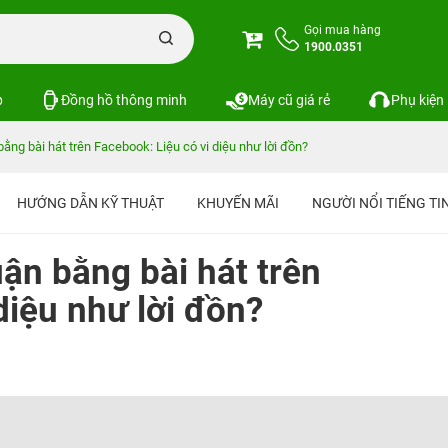
Gọi mua hàng
1900.0351
p
Đồng hồ thông minh
Máy cũ giá rẻ
Phụ kiện
bằng bài hát trên Facebook: Liệu có vi diệu như lời đồn?
HƯỚNG DẪN KỸ THUẬT
KHUYẾN MÃI
NGƯỜI NỔI TIẾNG T
uận bằng bài hát trên
diệu như lời đồn?