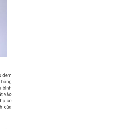
ho đem
g bằng
u bình
át vào
 họ có
sh của