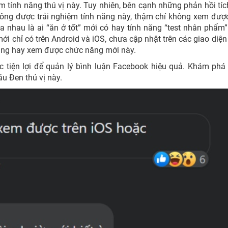
 tính năng thú vị này. Tuy nhiên, bên cạnh những phản hồi tíc
hông được trải nghiệm tính năng này, thậm chí không xem đượ
 nhau là ai “ăn ở tốt” mới có hay tính năng “test nhân phẩm”
ới chỉ có trên Android và iOS, chưa cập nhật trên các giao diện
ụng hay xem được chức năng mới này.
 tiện lợi để quản lý bình luận Facebook hiệu quả. Khám ph
u Đen thú vị này.