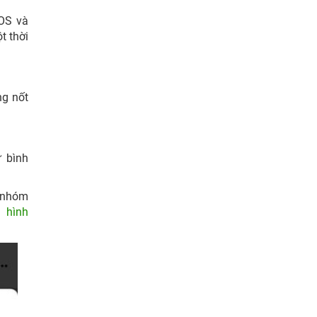
iOS và
t thời
ng nốt
 bình
n nhóm
ộ
hình