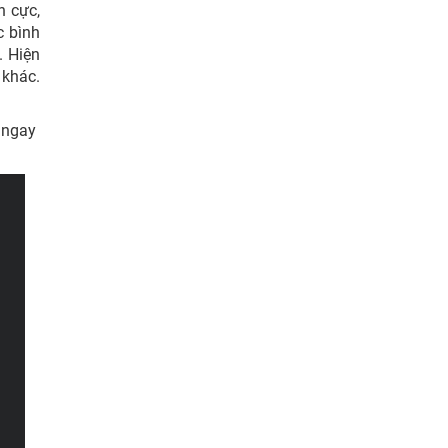
h cực,
c bình
. Hiện
 khác.
á ngay