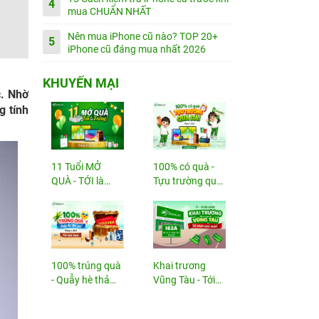
4
mua CHUẨN NHẤT
Nên mua iPhone cũ nào? TOP 20+
5
iPhone cũ đáng mua nhất 2026
KHUYẾN MẠI
c. Nhờ
g tính
11 Tuổi MỞ
100% có quà -
QUÀ - TỚI là
Tựu trường quá
TRÚNG
đã!
100% trúng quà
Khai trương
- Quẫy hè thả
Vũng Tàu - Tới
ga!
nhận...