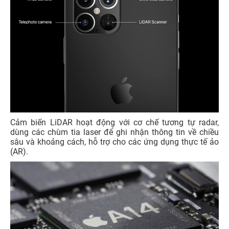
Cảm biến LiDAR hoạt động với cơ chế tương tự radar,
dùng các chùm tia laser để ghi nhận thông tin về chiều
sâu và khoảng cách, hỗ trợ cho các ứng dụng thực tế ảo
(AR).