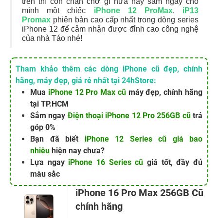
trên thì còn chần chờ gì nữa hãy sắm ngay cho
mình một chiếc
iPhone 12 ProMax
,
iP13
Promax
phiên bản cao cấp nhất trong dòng series
iPhone 12 để cảm nhận được đỉnh cao công nghệ
của nhà Táo nhé!
Tham khảo thêm các dòng iPhone cũ đẹp, chính
hãng, máy đẹp, giá rẻ nhất tại 24hStore:
Mua
iPhone 12 Pro Max cũ
máy đẹp, chính hãng
tại TP.HCM
Sắm ngay
Điện thoại iPhone 12 Pro 256GB cũ
trả
góp 0%
Bạn đã biết
iPhone 12 Series cũ giá bao
nhiêu
hiện nay chưa?
Lựa ngay
iPhone 16 Series cũ
giá tốt, đầy đủ
màu sắc
iPhone 16 Pro Max 256GB Cũ
chính hãng