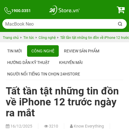
1900.0351
Trang chủ
Tin tức
Công nghệ
Tất tần tật những tin đồn về iPhone 12 trướ
TIN MỚI
CÔNG NGHỆ
REVIEW SẢN PHẨM
HƯỚNG DẪN KỸ THUẬT
KHUYẾN MÃI
NGƯỜI NỔI TIẾNG TIN CHỌN 24HSTORE
Tất tần tật những tin đồn
về iPhone 12 trước ngày
ra mắt
16/12/2025
3210
Know Everything