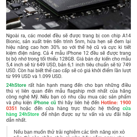
Ngoài ra, các model đều sẽ được trang bị con chip A14
Bionic, sản xuất trên tiến trình 5nm, hứa hẹn sẽ đem lại
hiệu năng cao hơn 30% so với thế hệ cũ và cực kì tiết
kiệm điện năng. Cả 4 mẫu iPhone 12 đều sẽ được trang
bị bộ nhớ trong tối thiểu 128GB. Giá bán dự kiến cho mẫu
5,4 inch sẽ từ 649 USD, bản 6,1 inch tiêu chuẩn sẽ từ 749
USD. Còn hai biết thể cao cấp sẽ có giá khởi điểm lần lượt
từ 999 USD và 1.099 USD.
24hStore
rất hân hạnh mang đến cho bạn những điều
thú vị liên quan đến mẫu flagship mới nhất của hãng
công nghệ Mỹ. Nếu bạn có nhu cầu mua các sản phẩm
và phụ kiện
iPhone cũ
thì hãy liên hệ đến
Hotline: 1900
0351
hoặc đến cửa hàng trực thuộc hệ thống
cửa
hàng 24hStore
để nhận được sự tư vấn và ưu đãi hấp
dẫn nhất.
Nếu bạn muốn thử trải nghiệm các tính năng xịn xò