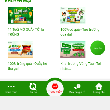
KHUYẾN MẠI
11 Tuổi MỞ QUÀ - TỚI là
100% có quà - Tựu trường
TRÚNG
quá đã!
Liên hệ
100% trúng quà - Quẫy hè
Khai trương Vũng Tàu - Tới
thả ga!
nhận...
VỀ 24HSTORE
Trong ngày
Danh mục
Thu-đổi
Máy cũ giá rẻ
Trang chủ
CHÍNH SÁCH