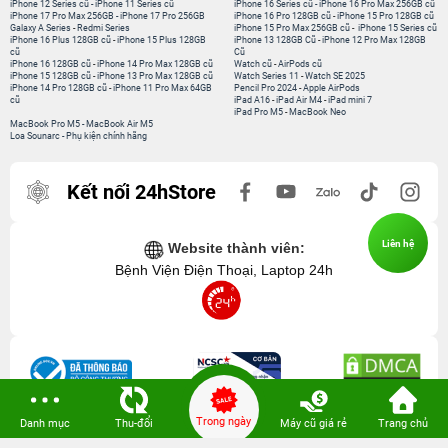
iPhone 12 Series cũ
-
iPhone 11 Series cũ
iPhone 16 Series cũ
-
iPhone 16 Pro Max 256GB cũ
iPhone 17 Pro Max 256GB
-
iPhone 17 Pro 256GB
iPhone 16 Pro 128GB cũ
-
iPhone 15 Pro 128GB cũ
Galaxy A Series
-
Redmi Series
iPhone 15 Pro Max 256GB cũ
-
iPhone 15 Series cũ
iPhone 16 Plus 128GB cũ
-
iPhone 15 Plus 128GB
iPhone 13 128GB Cũ
-
iPhone 12 Pro Max 128GB
cũ
Cũ
iPhone 16 128GB cũ
-
iPhone 14 Pro Max 128GB cũ
Watch cũ
-
AirPods cũ
iPhone 15 128GB cũ
-
iPhone 13 Pro Max 128GB cũ
Watch Series 11
-
Watch SE 2025
iPhone 14 Pro 128GB cũ
-
iPhone 11 Pro Max 64GB
Pencil Pro 2024
-
Apple AirPods
cũ
iPad A16
-
iPad Air M4
-
iPad mini 7
iPad Pro M5
-
MacBook Neo
MacBook Pro M5
-
MacBook Air M5
Loa Sounarc
-
Phụ kiện chính hãng
Kết nối 24hStore
Liên hệ
Website thành viên:
Bệnh Viện Điện Thoại, Laptop 24h
Trong ngày
Danh mục
Thu-đổi
Máy cũ giá rẻ
Trang chủ