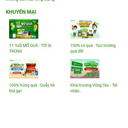
KHUYẾN MẠI
11 Tuổi MỞ QUÀ - TỚI là
100% có quà - Tựu trường
TRÚNG
quá đã!
100% trúng quà - Quẫy hè
Khai trương Vũng Tàu - Tới
thả ga!
nhận...