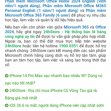
Phần mềm Microsoft Office Home 2024 English (vĩnh
viễn/1 người dùng)
,
Phần mềm Microsoft Office M365
Personal English (1 năm/1 người dùng)
và
Phần mềm
Microsoft Office 365 Family (6 user)
để phục vụ nhu cầu
học tập, làm việc và quản lý dữ liệu hiệu quả.
Nếu bạn vẫn còn phân vân giữa
Microsoft 365
và
Office
2024
, hãy ghé ngay
24hStore - Hệ thống bán lẻ hàng
công nghệ uy tín
để được tư vấn giải pháp phù hợp nhất.
Ngoài ra, bạn có thể đặt mua trực tiếp trên website
24hStore
hoặc liên hệ hotline
1900.0351
để được hỗ trợ
nhanh chóng. 24hStore cam kết mang đến các sản phẩm
Microsoft chính hãng cùng dịch vụ hỗ trợ tận tâm, giúp
bạn an tâm học tập, làm việc và sáng tạo trong thời đại
số.
iPhone 14 Pro Max sạc nhanh bao nhiêu W? Dùng củ
sạc nào tốt nhất?
24hStore - Địa chỉ mua iPhone Cũ Vũng Tàu giá rẻ,
Bảng giá mới nhất
iOS 26.6 ra mắt, người dùng iPhone nên cập nhật sớm