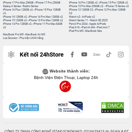
iPhone 17 Pro Max 256GB
-
iPhone 17 Pro 256GB
iPhone 16 Pro 128GB cũ
-
iPhone 15 Pro 128GB cũ
Galaxy A Series
-
Redmi Series
iPhone 15 Pro Max 256GB cũ
-
iPhone 15 Series cũ
iPhone 16 Plus 128GB cũ
-
iPhone 15 Plus 128GB
iPhone 13 128GB Cũ
-
iPhone 12 Pro Max 128GB
cũ
Cũ
iPhone 16 128GB cũ
-
iPhone 14 Pro Max 128GB cũ
Watch cũ
-
AirPods cũ
iPhone 15 128GB cũ
-
iPhone 13 Pro Max 128GB cũ
Watch Series 11
-
Watch SE 2025
iPhone 14 Pro 128GB cũ
-
iPhone 11 Pro Max 64GB
Pencil Pro 2024
-
Apple AirPods
cũ
iPad A16
-
iPad Air M4
-
iPad mini 7
iPad Pro M5
-
MacBook Neo
MacBook Pro M5
-
MacBook Air M5
Loa Sounarc
-
Phụ kiện chính hãng
Kết nối 24hStore
Website thành viên:
Bệnh Viện Điện Thoại, Laptop 24h
CÔNG TY TNHH CÔNG NGHỆ ISTAR GCNDKHKD: 0316635415 do Sở KH & ĐT