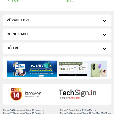
thả ga!
nhận...
VỀ 24HSTORE
CHÍNH SÁCH
HỖ TRỢ
iPhone 14 Series cũ
-
iPhone 13 Series cũ
iPhone 17 cũ
-
iPhone 17 Pro Max cũ
iPhone 12 Series cũ
-
iPhone 11 Series cũ
iPhone 16 Series cũ
-
iPhone 16 Pro Max 256GB cũ