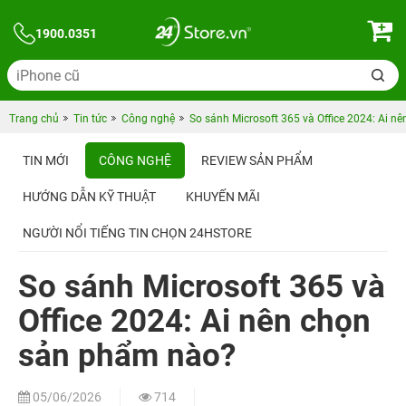
1900.0351
Trang chủ
Tin tức
Công nghệ
So sánh Microsoft 365 và Office 2024: Ai 
TIN MỚI
CÔNG NGHỆ
REVIEW SẢN PHẨM
HƯỚNG DẪN KỸ THUẬT
KHUYẾN MÃI
NGƯỜI NỔI TIẾNG TIN CHỌN 24HSTORE
So sánh Microsoft 365 và
Office 2024: Ai nên chọn
sản phẩm nào?
05/06/2026
714