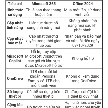
Tiêu chí
Microsoft 365
Office 2024
Hình thức
Thuê bao theo tháng
Mua một lần, sử dụng
sử dụng
hoặc năm
vĩnh viễn
Không nhận tính
Cập nhật
Liên tục được bổ
năng mới sau khi
tính năng
sung tính năng mới
phát hành
Cập nhật thường
Nhận bản vá bảo mật
Cập nhật
xuyên trong thời gian
và sửa lỗi đến ngày
bảo mật
thuê bao
09/10/2029
Hỗ trợ truy cập
Microsoft
Microsoft Copilot trên
Không hỗ trợ
Copilot
các gói và khu vực
được Microsoft hỗ trợ
1TB cho mỗi tài
khoản Personal;
Không đi kèm dung
OneDrive
Family có 1TB cho
lượng OneDrive
mỗi thành viên
Số lượng
Có thể sử dụng trên
Chỉ được cài đặt trên
thiết bị
nhiều thiết bị
1 thiết bị duy nhất
Hạn chế hơn, chủ yếu
Cộng tác
Hỗ trợ chỉnh sửa và
làm việc ngoại tuyến