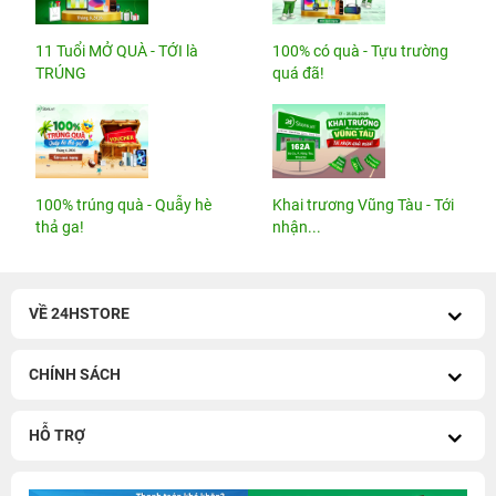
11 Tuổi MỞ QUÀ - TỚI là
100% có quà - Tựu trường
TRÚNG
quá đã!
100% trúng quà - Quẫy hè
Khai trương Vũng Tàu - Tới
thả ga!
nhận...
VỀ 24HSTORE
CHÍNH SÁCH
HỖ TRỢ