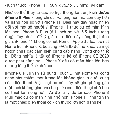
- Kích thước iPhone 11: 150,9 x 75,7 x 8,3 mm; 194 gam
Như có thể thấy từ các số liệu thống kê trên,
kích thước
iPhone 8 Plus
không chỉ dài và rộng hơn mà còn dày hơn
và nặng hơn so với iPhone 11. Điều này gây ngạc nhiên
đối với một số người vì iPhone 11 thực sự có màn hình
lớn hơn iPhone 8 Plus (6.1 inch so với 5,5 inch tương
ứng). Tuy nhiên, để lý giải cho điều này cùng thật đơn
giản, iPhone 11 không có nút Home - Apple đã loại bỏ nút
Home trên iPhone X, bổ sung FACE ID để mở khóa và một
notch chứa các cảm biến cung cấp năng lượng cho thiết
bị. Đồng nghĩa là tất cả iPhone, kể cả iPhone SE 2020
được phát hành sau iPhone X đều có màn hình lớn hơn
nhưng tổng thể sẽ nhỏ hơn.
iPhone 8 Plus vẫn sử dụng TouchID, nút Home và công
nghệ này chiếm một lượng lớn không gian ở dưới cùng
của điện thoại. Việc loại bỏ nút này sẽ giải phóng gần
một inch không gian và cho phép các điện thoại nhỏ hơn
có thiết kế mỏng hơn. Và đó là lý do tại sao iPhone 8
Plus mặc dù có màn hình nhỏ hơn iPhone 11 nhưng vẫn
là một chiếc điện thoại có kích thước lớn hơn đáng kể.