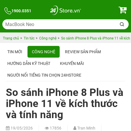
1900.0351
Trang chủ
Tin tức
Công nghệ
So sánh iPhone 8 Plus và iPhone 11 về kích
TIN MỚI
CÔNG NGHỆ
REVIEW SẢN PHẨM
HƯỚNG DẪN KỸ THUẬT
KHUYẾN MÃI
NGƯỜI NỔI TIẾNG TIN CHỌN 24HSTORE
So sánh iPhone 8 Plus và
iPhone 11 về kích thước
và tính năng
19/05/2026
17856
Tran Minh