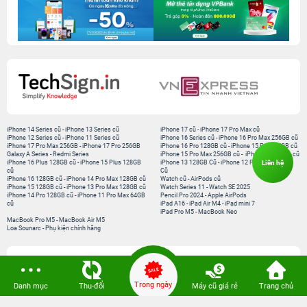
iPhone 14 Series cũ
-
iPhone 13 Series cũ
iPhone 17 cũ
-
iPhone 17 Pro Max cũ
iPhone 12 Series cũ
-
iPhone 11 Series cũ
iPhone 16 Series cũ
-
iPhone 16 Pro Max 256GB cũ
iPhone 17 Pro Max 256GB
-
iPhone 17 Pro 256GB
iPhone 16 Pro 128GB cũ
-
iPhone 15 Pro 128GB cũ
Galaxy A Series
-
Redmi Series
iPhone 15 Pro Max 256GB cũ
-
iPhone 15 Series cũ
iPhone 16 Plus 128GB cũ
-
iPhone 15 Plus 128GB
iPhone 13 128GB Cũ
-
iPhone 12 Pro Max 128GB
Liên hệ
cũ
Cũ
iPhone 16 128GB cũ
-
iPhone 14 Pro Max 128GB cũ
Watch cũ
-
AirPods cũ
iPhone 15 128GB cũ
-
iPhone 13 Pro Max 128GB cũ
Watch Series 11
-
Watch SE 2025
iPhone 14 Pro 128GB cũ
-
iPhone 11 Pro Max 64GB
Pencil Pro 2024
-
Apple AirPods
cũ
iPad A16
-
iPad Air M4
-
iPad mini 7
iPad Pro M5
-
MacBook Neo
MacBook Pro M5
-
MacBook Air M5
Loa Sounarc
-
Phụ kiện chính hãng
Kết nối 24hStore
Trong ngày
Danh mục
Thu-đổi
Máy cũ giá rẻ
Trang chủ
Website thành viên: