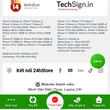
iPhone 14 Series cũ
-
iPhone 13 Series cũ
iPhone 17 cũ
-
iPhone 17 Pro Max cũ
iPhone 12 Series cũ
-
iPhone 11 Series cũ
iPhone 16 Series cũ
-
iPhone 16 Pro Max 256GB cũ
iPhone 17 Pro Max 256GB
-
iPhone 17 Pro 256GB
iPhone 16 Pro 128GB cũ
-
iPhone 15 Pro 128GB cũ
Galaxy A Series
-
Redmi Series
iPhone 15 Pro Max 256GB cũ
-
iPhone 15 Series cũ
iPhone 16 Plus 128GB cũ
-
iPhone 15 Plus 128GB
iPhone 13 128GB Cũ
-
iPhone 12 Pro Max 128GB
cũ
Cũ
iPhone 16 128GB cũ
-
iPhone 14 Pro Max 128GB cũ
Watch cũ
-
AirPods cũ
iPhone 15 128GB cũ
-
iPhone 13 Pro Max 128GB cũ
Watch Series 11
-
Watch SE 2025
iPhone 14 Pro 128GB cũ
-
iPhone 11 Pro Max 64GB
Pencil Pro 2024
-
Apple AirPods
cũ
iPad A16
-
iPad Air M4
-
iPad mini 7
iPad Pro M5
-
MacBook Neo
MacBook Pro M5
-
MacBook Air M5
Loa Sounarc
-
Phụ kiện chính hãng
Liên hệ
Kết nối 24hStore
Website thành viên:
Bệnh Viện Điện Thoại, Laptop 24h
Trong ngày
Danh mục
Thu-đổi
Máy cũ giá rẻ
Trang chủ