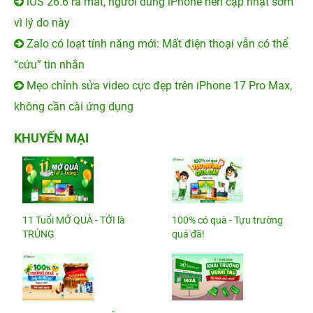
iOS 26.6 ra mắt, người dùng iPhone nên cập nhật sớm
vì lý do này
Zalo có loạt tính năng mới: Mất điện thoại vẫn có thể
“cứu” tin nhắn
Mẹo chỉnh sửa video cực đẹp trên iPhone 17 Pro Max,
không cần cài ứng dụng
KHUYẾN MẠI
11 Tuổi MỞ QUÀ - TỚI là
100% có quà - Tựu trường
TRÚNG
quá đã!