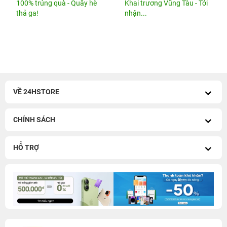
100% trúng quà - Quẫy hè
Khai trương Vũng Tàu - Tới
thả ga!
nhận...
VỀ 24HSTORE
CHÍNH SÁCH
HỖ TRỢ