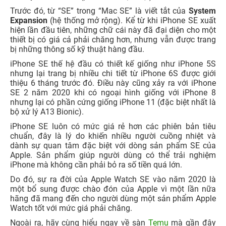
Trước đó, từ “SE” trong “Mac SE” là viết tắt của
System
Expansion
(hệ thống mở rộng). Kể từ khi iPhone SE xuất
hiện lần đầu tiên, những chữ cái này đã đại diện cho một
thiết bị có giá cả phải chăng hơn, nhưng vẫn được trang
bị những thông số kỹ thuật hàng đầu.
iPhone SE thế hệ đầu có thiết kế giống như iPhone 5S
nhưng lại trang bị nhiều chi tiết từ iPhone 6S được giới
thiệu 6 tháng trước đó. Điều này cũng xảy ra với iPhone
SE 2 năm 2020 khi có ngoại hình giống với iPhone 8
nhưng lại có phần cứng giống iPhone 11 (đặc biệt nhất là
bộ xử lý A13 Bionic).
iPhone SE luôn có mức giá rẻ hơn các phiên bản tiêu
chuẩn, đây là lý do khiến nhiều người cuồng nhiệt và
dành sự quan tâm đặc biệt với dòng sản phẩm SE của
Apple. Sản phẩm giúp người dùng có thể trải nghiệm
iPhone mà không cần phải bỏ ra số tiền quá lớn.
Do đó, sự ra đời của Apple Watch SE vào năm 2020 là
một bổ sung được chào đón của Apple vì một lần nữa
hãng đã mang đến cho người dùng một sản phẩm Apple
Watch tốt với mức giá phải chăng.
Ngoài ra, hãy cùng hiểu ngay về sàn
Temu
mà gần đây