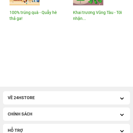
100% trúng quà - Quẫy hè
Khai trương Vũng Tàu - Tới
thả ga!
nhận...
VỀ 24HSTORE
CHÍNH SÁCH
HỖ TRỢ