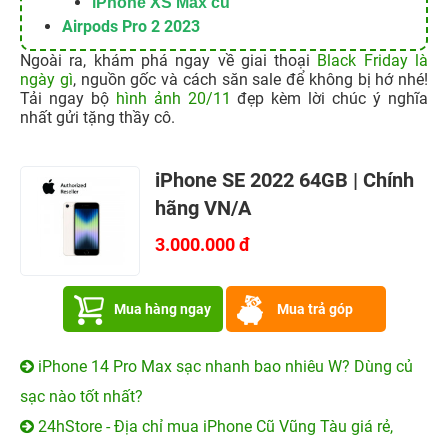
iPhone XS Max cũ
Airpods Pro 2 2023
Ngoài ra, khám phá ngay về giai thoại
Black Friday là
ngày gì
, nguồn gốc và cách săn sale để không bị hớ nhé!
Tải ngay bộ
hình ảnh 20/11
đẹp kèm lời chúc ý nghĩa
nhất gửi tặng thầy cô.
iPhone SE 2022 64GB | Chính
hãng VN/A
3.000.000 đ
Mua hàng ngay
Mua trả góp
iPhone 14 Pro Max sạc nhanh bao nhiêu W? Dùng củ
sạc nào tốt nhất?
24hStore - Địa chỉ mua iPhone Cũ Vũng Tàu giá rẻ,