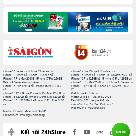
iPhone 14 Series cũ
-
iPhone 13 Series cũ
iPhone 17 cũ
-
iPhone 17 Pro Max cũ
iPhone 12 Series cũ
-
iPhone 11 Series cũ
iPhone 16 Series cũ
-
iPhone 16 Pro Max 256GB cũ
iPhone 17 Pro Max 256GB
-
iPhone 17 Pro 256GB
iPhone 16 Pro 128GB cũ
-
iPhone 15 Pro 128GB cũ
Galaxy A Series
-
Redmi Series
iPhone 15 Pro Max 256GB cũ
-
iPhone 15 Series cũ
iPhone 16 Plus 128GB cũ
-
iPhone 15 Plus 128GB
iPhone 13 128GB Cũ
-
iPhone 12 Pro Max 128GB
cũ
Cũ
iPhone 16 128GB cũ
-
iPhone 14 Pro Max 128GB cũ
Watch cũ
-
AirPods cũ
iPhone 15 128GB cũ
-
iPhone 13 Pro Max 128GB cũ
Watch Series 11
-
Watch SE 2025
iPhone 14 Pro 128GB cũ
-
iPhone 11 Pro Max 64GB
Pencil Pro 2024
-
Apple AirPods
cũ
iPad A16
-
iPad Air M4
-
iPad mini 7
iPad Pro M5
-
MacBook Neo
MacBook Pro M5
-
MacBook Air M5
Loa Sounarc
-
Phụ kiện chính hãng
Kết nối 24hStore
Liên hệ