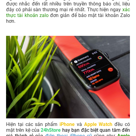
được nhắc đến rất nhiều trên truyền thông báo chí, liệu
đây có phải sàn thương mại rẻ nhất. Thực hiện ngay
xác
thực tài khoản zalo
đơn giản để bảo mật tài khoản Zalo
hơn.
Hiện tại các sản phẩm
iPhone
và
Apple Watch
đều có
mặt trên kệ của
24hStore
hay bạn đặc biệt quan tâm đến
giá thành rẻ của
điện thoại iPhone cũ
cũng như
Apple