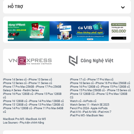
HỖ TRỢ
iPhone 14 Series cũ
-
iPhone 13 Series cũ
iPhone 17 cũ
-
iPhone 17 Pro Max cũ
iPhone 12 Series cũ
-
iPhone 11 Series cũ
iPhone 16 Series cũ
-
iPhone 16 Pro Max 256GB cũ
iPhone 17 Pro Max 256GB
-
iPhone 17 Pro 256GB
iPhone 16 Pro 128GB cũ
-
iPhone 15 Pro 128GB cũ
Galaxy A Series
-
Redmi Series
iPhone 15 Pro Max 256GB cũ
-
iPhone 15 Series cũ
iPhone 16 Plus 128GB cũ
-
iPhone 15 Plus 128GB
iPhone 13 128GB Cũ
-
iPhone 12 Pro Max 128GB
cũ
Cũ
iPhone 16 128GB cũ
-
iPhone 14 Pro Max 128GB cũ
Watch cũ
-
AirPods cũ
iPhone 15 128GB cũ
-
iPhone 13 Pro Max 128GB cũ
Watch Series 11
-
Watch SE 2025
iPhone 14 Pro 128GB cũ
-
iPhone 11 Pro Max 64GB
Pencil Pro 2024
-
Apple AirPods
cũ
iPad A16
-
iPad Air M4
-
iPad mini 7
iPad Pro M5
-
MacBook Neo
MacBook Pro M5
-
MacBook Air M5
Loa Sounarc
-
Phụ kiện chính hãng