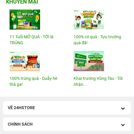
KHUYẾN MẠI
11 Tuổi MỞ QUÀ - TỚI là
100% có quà - Tựu trường
TRÚNG
quá đã!
100% trúng quà - Quẫy hè
Khai trương Vũng Tàu - Tới
thả ga!
nhận...
VỀ 24HSTORE
CHÍNH SÁCH