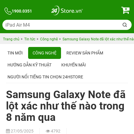
1900.0351
Trang chủ
Tin tức
Công nghệ
Samsung Galaxy Note đã lột xác như thế n
TIN MỚI
CÔNG NGHỆ
REVIEW SẢN PHẨM
HƯỚNG DẪN KỸ THUẬT
KHUYẾN MÃI
NGƯỜI NỔI TIẾNG TIN CHỌN 24HSTORE
Samsung Galaxy Note đã
lột xác như thế nào trong
8 năm qua
27/05/2025
4792