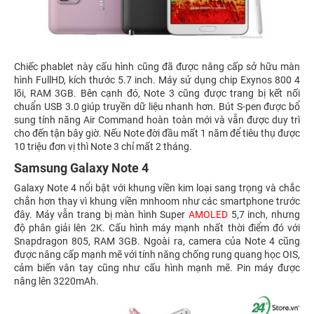
Chiếc phablet này cấu hình cũng đã được nâng cấp sở hữu màn
hình FullHD, kích thước 5.7 inch. Máy sử dụng chip Exynos 800 4
lõi, RAM 3GB. Bên cạnh đó, Note 3 cũng được trang bị kết nối
chuẩn USB 3.0 giúp truyền dữ liệu nhanh hơn. Bút S-pen được bổ
sung tính năng Air Command hoàn toàn mới và vẫn được duy trì
cho đến tận bây giờ. Nếu Note đời đầu mất 1 năm để tiêu thụ được
10 triệu đơn vị thì Note 3 chỉ mất 2 tháng.
Samsung Galaxy Note 4
Galaxy Note 4 nổi bật với khung viền kim loại sang trọng và chắc
chắn hơn thay vì khung viền mnhoom như các smartphone trước
đây. Máy vẫn trang bị màn hình Super
AMOLED
5,7 inch, nhưng
độ phân giải lên 2K. Cấu hình máy mạnh nhất thời điểm đó với
Snapdragon 805, RAM 3GB. Ngoài ra, camera của Note 4 cũng
được nâng cấp mạnh mẽ với tính năng chống rung quang học OIS,
cảm biến vân tay cũng như cấu hình mạnh mẽ. Pin máy được
nâng lên 3220mAh.