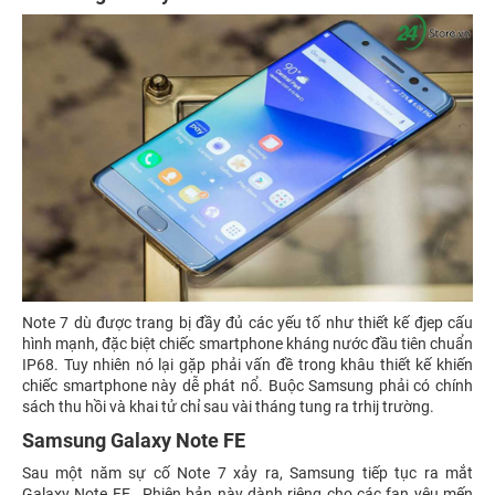
Note 7 dù được trang bị đầy đủ các yếu tố như thiết kế đjep cấu
hình mạnh, đặc biệt chiếc smartphone kháng nước đầu tiên chuẩn
IP68. Tuy nhiên nó lại gặp phải vấn đề trong khâu thiết kế khiến
chiếc smartphone này dễ phát nổ. Buộc Samsung phải có chính
sách thu hồi và khai tử chỉ sau vài tháng tung ra trhij trường.
Samsung Galaxy Note FE
Sau một năm sự cố Note 7 xảy ra, Samsung tiếp tục ra mắt
Galaxy Note FE,. Phiên bản này dành riêng cho các fan yêu mến