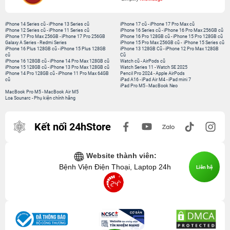
iPhone 14 Series cũ
-
iPhone 13 Series cũ
iPhone 17 cũ
-
iPhone 17 Pro Max cũ
iPhone 12 Series cũ
-
iPhone 11 Series cũ
iPhone 16 Series cũ
-
iPhone 16 Pro Max 256GB cũ
iPhone 17 Pro Max 256GB
-
iPhone 17 Pro 256GB
iPhone 16 Pro 128GB cũ
-
iPhone 15 Pro 128GB cũ
Galaxy A Series
-
Redmi Series
iPhone 15 Pro Max 256GB cũ
-
iPhone 15 Series cũ
iPhone 16 Plus 128GB cũ
-
iPhone 15 Plus 128GB
iPhone 13 128GB Cũ
-
iPhone 12 Pro Max 128GB
cũ
Cũ
iPhone 16 128GB cũ
-
iPhone 14 Pro Max 128GB cũ
Watch cũ
-
AirPods cũ
iPhone 15 128GB cũ
-
iPhone 13 Pro Max 128GB cũ
Watch Series 11
-
Watch SE 2025
iPhone 14 Pro 128GB cũ
-
iPhone 11 Pro Max 64GB
Pencil Pro 2024
-
Apple AirPods
cũ
iPad A16
-
iPad Air M4
-
iPad mini 7
iPad Pro M5
-
MacBook Neo
MacBook Pro M5
-
MacBook Air M5
Loa Sounarc
-
Phụ kiện chính hãng
Kết nối 24hStore
Website thành viên:
Bệnh Viện Điện Thoại, Laptop 24h
Liên hệ