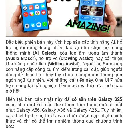
Đặc biệt, phiên bản này tích hợp sâu các tính năng AI, hỗ
trợ người dùng trong nhiều tác vụ như chọn nội dung
thông minh (
AI Select
), xóa tạp âm trong âm thanh
(
Audio Eraser
), hỗ trợ vẽ (
Drawing Assist
) hay cải thiện
khả năng nhập liệu (
Writing Assist
). Ngoài ra, Samsung
còn nâng cấp công cụ tìm kiếm trong cài đặt, giúp người
dùng dễ dàng tìm thấy tùy chọn mong muốn thông qua
ngôn ngữ tự nhiên. Với những cải tiến này, One UI 7 hứa
hẹn mang lại trải nghiệm liền mạch và hiện đại hơn bao
giờ hết.
Hiện tại, bản cập nhật này đã
có sẵn trên Galaxy S25
cũng như một số mẫu điện thoại tầm trung mới ra mắt
như: Galaxy A56, Galaxy A36 và Galaxy A26
… Tuy nhiên,
các thiết bị thế hệ trước vẫn chưa được cập nhật chính
thức và chỉ có thể trải nghiệm thông qua chương trình
beta.