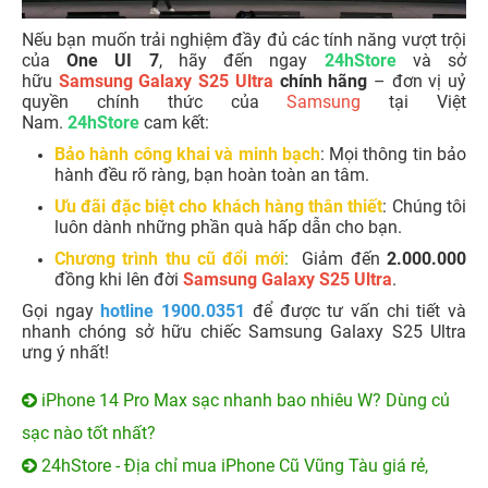
Nếu bạn muốn trải nghiệm đầy đủ các tính năng vượt trội
của
One UI 7
, hãy đến ngay
24hStore
và sở
hữu
Samsung Galaxy S25 Ultra
chính hãng
– đơn vị uỷ
quyền chính thức của
Samsung
tại Việt
Nam.
24hStore
cam kết:
Bảo hành công khai và minh bạch
: Mọi thông tin bảo
hành đều rõ ràng, bạn hoàn toàn an tâm.
Ưu đãi đặc biệt cho khách hàng thân thiết
: Chúng tôi
luôn dành những phần quà hấp dẫn cho bạn.
Chương trình thu cũ đổi mới
:
Giảm đến
2.000.000
đồng khi lên đời
Samsung Galaxy S25 Ultra
.
Gọi ngay
hotline 1900.0351
để được tư vấn chi tiết và
nhanh chóng sở hữu chiếc Samsung Galaxy S25 Ultra
ưng ý nhất!
iPhone 14 Pro Max sạc nhanh bao nhiêu W? Dùng củ
sạc nào tốt nhất?
24hStore - Địa chỉ mua iPhone Cũ Vũng Tàu giá rẻ,