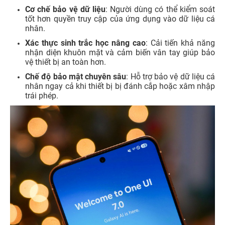
Cơ chế bảo vệ dữ liệu
: Người dùng có thể kiểm soát
tốt hơn quyền truy cập của ứng dụng vào dữ liệu cá
nhân.
Xác thực sinh trắc học nâng cao
: Cải tiến khả năng
nhận diện khuôn mặt và cảm biến vân tay giúp bảo
vệ thiết bị an toàn hơn.
Chế độ bảo mật chuyên sâu
: Hỗ trợ bảo vệ dữ liệu cá
nhân ngay cả khi thiết bị bị đánh cắp hoặc xâm nhập
trái phép.