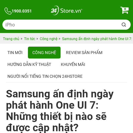
1900.0351
Trang chủ
Tin tức
Công nghệ
Samsung ấn định ngày phát hành One UI 7: 
TIN MỚI
CÔNG NGHỆ
REVIEW SẢN PHẨM
HƯỚNG DẪN KỸ THUẬT
KHUYẾN MÃI
NGƯỜI NỔI TIẾNG TIN CHỌN 24HSTORE
Samsung ấn định ngày
phát hành One UI 7:
Những thiết bị nào sẽ
được cập nhật?