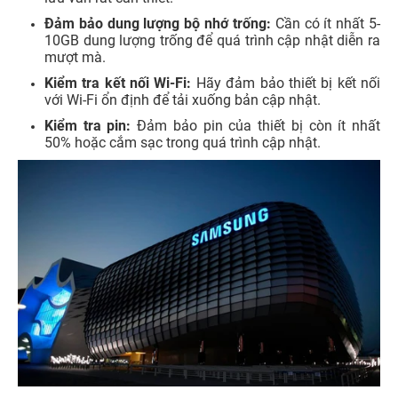
Đảm bảo dung lượng bộ nhớ trống:
Cần có ít nhất 5-
10GB dung lượng trống để quá trình cập nhật diễn ra
mượt mà.
Kiểm tra kết nối Wi-Fi:
Hãy đảm bảo thiết bị kết nối
với Wi-Fi ổn định để tải xuống bản cập nhật.
Kiểm tra pin:
Đảm bảo pin của thiết bị còn ít nhất
50% hoặc cắm sạc trong quá trình cập nhật.