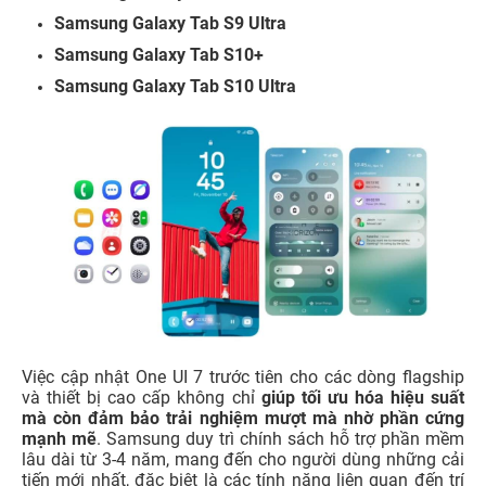
Samsung Galaxy Tab S9 Ultra
Samsung Galaxy Tab S10+
Samsung Galaxy Tab S10 Ultra
Việc cập nhật One UI 7 trước tiên cho các dòng flagship
và thiết bị cao cấp không chỉ
giúp tối ưu hóa hiệu suất
mà còn đảm bảo trải nghiệm mượt mà nhờ phần cứng
mạnh mẽ
. Samsung duy trì chính sách hỗ trợ phần mềm
lâu dài từ 3-4 năm, mang đến cho người dùng những cải
tiến mới nhất, đặc biệt là các tính năng liên quan đến trí