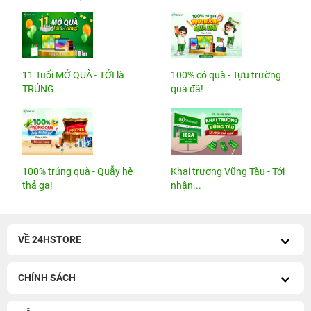
11 Tuổi MỞ QUÀ - TỚI là
100% có quà - Tựu trường
TRÚNG
quá đã!
100% trúng quà - Quẫy hè
Khai trương Vũng Tàu - Tới
thả ga!
nhận...
VỀ 24HSTORE
CHÍNH SÁCH