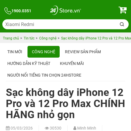
1900.0351
Trang chủ
Tin tức
Công nghệ
Sạc không dây iPhone 12 Pro và 12 Pro M
TIN MỚI
CÔNG NGHỆ
REVIEW SẢN PHẨM
HƯỚNG DẪN KỸ THUẬT
KHUYẾN MÃI
NGƯỜI NỔI TIẾNG TIN CHỌN 24HSTORE
Sạc không dây iPhone 12
Pro và 12 Pro Max CHÍNH
HÃNG nhỏ gọn
05/03/2026
30530
Minh Minh