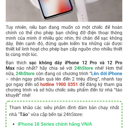
Tuy nhiên, nếu bạn đang muốn có một chiếc đế hoàn
chỉnh có thể cho phép bạn chống đỡ điện thoại thông
minh của mình ở nhiều góc nhìn, thì chân đế sạc không
dây. Bên cạnh đó, đừng quên kiểm tra những cái được
thiết kế linh hoạt cho phép bạn cấp nguồn cho nhiều thiết
bị cùng một lúc.
Bạn thích
sạc không dây iPhone 12 Pro và 12 Pro
Max
nào nhất? hãy chia sẻ với
24hStore
nhé! Hơn thế
nữa,
24hStore
còn đang có chương trình “
Lên đời iPhone
– nhận ngay phần quà lên đến 2 triệu đồng”, nhanh tay
gọi ngay đến số
hotline 1900 0351
để đăng ký tham gia
chương trình và sở hữu chiếc siêu phẩm đến từ nhà “táo
khuyết” nhé!
Tham khảo các siêu phẩm đình đám bán chạy nhất
nhà "
Táo
" vừa cập bến tại 24hStore:
iPhone 16 Series chính hãng VN/A