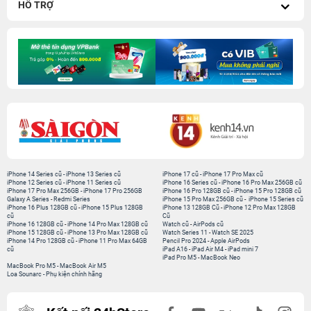
HỖ TRỢ
iPhone 14 Series cũ
-
iPhone 13 Series cũ
iPhone 17 cũ
-
iPhone 17 Pro Max cũ
iPhone 12 Series cũ
-
iPhone 11 Series cũ
iPhone 16 Series cũ
-
iPhone 16 Pro Max 256GB cũ
iPhone 17 Pro Max 256GB
-
iPhone 17 Pro 256GB
iPhone 16 Pro 128GB cũ
-
iPhone 15 Pro 128GB cũ
Galaxy A Series
-
Redmi Series
iPhone 15 Pro Max 256GB cũ
-
iPhone 15 Series cũ
iPhone 16 Plus 128GB cũ
-
iPhone 15 Plus 128GB
iPhone 13 128GB Cũ
-
iPhone 12 Pro Max 128GB
cũ
Cũ
iPhone 16 128GB cũ
-
iPhone 14 Pro Max 128GB cũ
Watch cũ
-
AirPods cũ
iPhone 15 128GB cũ
-
iPhone 13 Pro Max 128GB cũ
Watch Series 11
-
Watch SE 2025
iPhone 14 Pro 128GB cũ
-
iPhone 11 Pro Max 64GB
Pencil Pro 2024
-
Apple AirPods
cũ
iPad A16
-
iPad Air M4
-
iPad mini 7
iPad Pro M5
-
MacBook Neo
MacBook Pro M5
-
MacBook Air M5
Loa Sounarc
-
Phụ kiện chính hãng