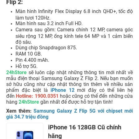
Flip 2:
Màn hình Infinity Flex Display 6.8 inch QHD+, tốc độ
làm tươi 120Hz.
Màn hình sau 3.2 inch Full HD.
Camera sau gồm: Camera chính 12 MP, camera góc
siêu rộng 12 MP, ống kính tele 64 MP và 1 cảm biến
độ sâu.
Dùng chip Snapdragon 875.
RAM 10 GB.
Pin 4.400 mAh.
Hỗ trợ 5G.
24hStore
sẽ luôn cập nhật những thông tin mới nhất về
mẫu điện thoại Samsung Galaxy Z Flip 2. Nếu bạn muốn
sở hữu cũng như cập nhật thông tin thêm về nhiều sản
phẩm đặc biệt là
iPhone 12
mới đây có thể liên hệ
đến
Hotline: 1900.0351
hoặc cũng có thể đến những cửa
hàng
24hStore
gần nhất để được hỗ trợ tận tình!
Xem thêm:
Samsung Galaxy Z Flip 5G với chipset mới
giá 34.7 triệu đồng
iPhone 16 128GB Cũ chính
hãng