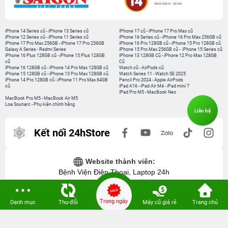
iPhone 14 Series cũ
-
iPhone 13 Series cũ
iPhone 17 cũ
-
iPhone 17 Pro Max cũ
iPhone 12 Series cũ
-
iPhone 11 Series cũ
iPhone 16 Series cũ
-
iPhone 16 Pro Max 256GB cũ
iPhone 17 Pro Max 256GB
-
iPhone 17 Pro 256GB
iPhone 16 Pro 128GB cũ
-
iPhone 15 Pro 128GB cũ
Galaxy A Series
-
Redmi Series
iPhone 15 Pro Max 256GB cũ
-
iPhone 15 Series cũ
iPhone 16 Plus 128GB cũ
-
iPhone 15 Plus 128GB
iPhone 13 128GB Cũ
-
iPhone 12 Pro Max 128GB
cũ
Cũ
iPhone 16 128GB cũ
-
iPhone 14 Pro Max 128GB cũ
Watch cũ
-
AirPods cũ
iPhone 15 128GB cũ
-
iPhone 13 Pro Max 128GB cũ
Watch Series 11
-
Watch SE 2025
iPhone 14 Pro 128GB cũ
-
iPhone 11 Pro Max 64GB
Pencil Pro 2024
-
Apple AirPods
cũ
iPad A16
-
iPad Air M4
-
iPad mini 7
iPad Pro M5
-
MacBook Neo
MacBook Pro M5
-
MacBook Air M5
Loa Sounarc
-
Phụ kiện chính hãng
Liên hệ
Kết nối 24hStore
Website thành viên:
Bệnh Viện Điện Thoại, Laptop 24h
Trong ngày
Danh mục
Thu-đổi
Máy cũ giá rẻ
Trang chủ