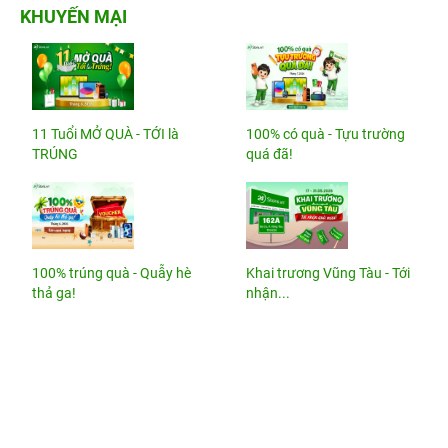
KHUYẾN MẠI
11 Tuổi MỞ QUÀ - TỚI là
100% có quà - Tựu trường
TRÚNG
quá đã!
100% trúng quà - Quẫy hè
Khai trương Vũng Tàu - Tới
thả ga!
nhận...