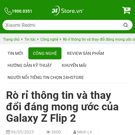
1900.0351
Trang chủ
Tin tức
Công nghệ
Rò rỉ thông tin và thay đổi đáng mong ước c
TIN MỚI
CÔNG NGHỆ
REVIEW SẢN PHẨM
HƯỚNG DẪN KỸ THUẬT
KHUYẾN MÃI
NGƯỜI NỔI TIẾNG TIN CHỌN 24HSTORE
Rò rỉ thông tin và thay
đổi đáng mong ước của
Galaxy Z Flip 2
09/05/2025
3600
Minh Lê