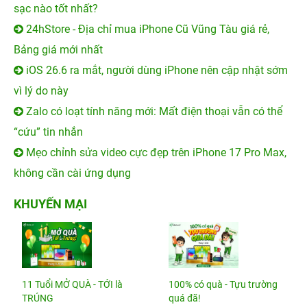
sạc nào tốt nhất?
24hStore - Địa chỉ mua iPhone Cũ Vũng Tàu giá rẻ,
Bảng giá mới nhất
iOS 26.6 ra mắt, người dùng iPhone nên cập nhật sớm
vì lý do này
Zalo có loạt tính năng mới: Mất điện thoại vẫn có thể
“cứu” tin nhắn
Mẹo chỉnh sửa video cực đẹp trên iPhone 17 Pro Max,
không cần cài ứng dụng
KHUYẾN MẠI
11 Tuổi MỞ QUÀ - TỚI là
100% có quà - Tựu trường
TRÚNG
quá đã!