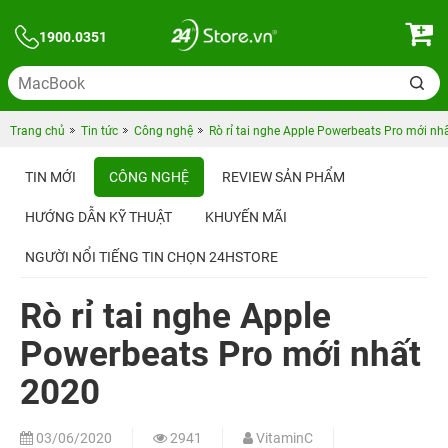
1900.0351
Trang chủ
Tin tức
Công nghệ
Rò rỉ tai nghe Apple Powerbeats Pro mới nh
TIN MỚI
CÔNG NGHỆ
REVIEW SẢN PHẨM
HƯỚNG DẪN KỸ THUẬT
KHUYẾN MÃI
NGƯỜI NỔI TIẾNG TIN CHỌN 24HSTORE
Rò rỉ tai nghe Apple
Powerbeats Pro mới nhất
2020
03/06/2020
2941
VitaminC