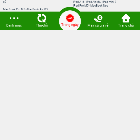
cũ
iPad A16
-
iPad Air M4
-
iPad mini 7
iPad Pro M5
-
MacBook Neo
MacBook Pro M5
-
MacBook Air M5
Loa Sounarc
-
Phụ kiện chính hãng
Trong ngày
Danh mục
Thu-đổi
Máy cũ giá rẻ
Trang chủ
Kết nối 24hStore
Website thành viên:
Bệnh Viện Điện Thoại, Laptop 24h
CÔNG TY TNHH CÔNG NGHỆ ISTAR GCNDKHKD: 0316635415 do Sở KH & ĐT
TP. HCM cấp ngày 11 tháng 12 năm 2020.
Người Đại Diện: Hồ Tác Thành. Địa chỉ: 389 Quang Trung, Gò Vấp, Hồ Chí Minh.