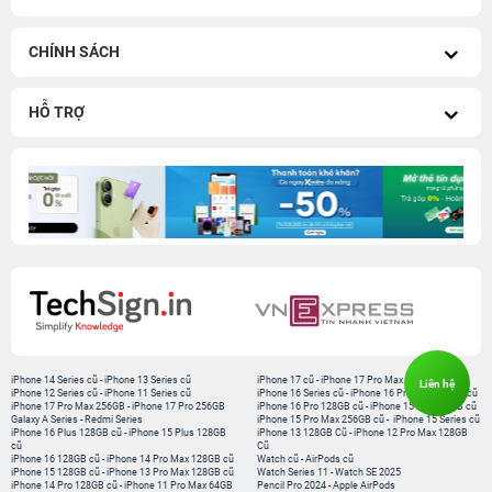
CHÍNH SÁCH
HỖ TRỢ
iPhone 14 Series cũ
-
iPhone 13 Series cũ
iPhone 17 cũ
-
iPhone 17 Pro Max cũ
Liên hệ
iPhone 12 Series cũ
-
iPhone 11 Series cũ
iPhone 16 Series cũ
-
iPhone 16 Pro Max 256GB cũ
iPhone 17 Pro Max 256GB
-
iPhone 17 Pro 256GB
iPhone 16 Pro 128GB cũ
-
iPhone 15 Pro 128GB cũ
Galaxy A Series
-
Redmi Series
iPhone 15 Pro Max 256GB cũ
-
iPhone 15 Series cũ
iPhone 16 Plus 128GB cũ
-
iPhone 15 Plus 128GB
iPhone 13 128GB Cũ
-
iPhone 12 Pro Max 128GB
cũ
Cũ
iPhone 16 128GB cũ
-
iPhone 14 Pro Max 128GB cũ
Watch cũ
-
AirPods cũ
iPhone 15 128GB cũ
-
iPhone 13 Pro Max 128GB cũ
Watch Series 11
-
Watch SE 2025
iPhone 14 Pro 128GB cũ
-
iPhone 11 Pro Max 64GB
Pencil Pro 2024
-
Apple AirPods