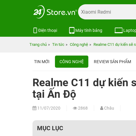
Điện thoại
Máy tính bảng
Lapto
Trang chủ
Tin tức
Công nghệ
Realme C11 dự kiến sẽ ra
TIN MỚI
CÔNG NGHỆ
REVIEW SẢN PHẨM
Realme C11 dự kiến s
tại Ấn Độ
11/07/2020
2868
Châu
MỤC LỤC