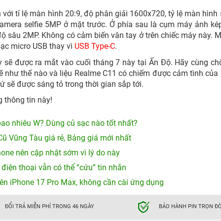
ới tỉ lệ màn hình 20:9, độ phân giải 1600x720, tỷ lệ màn hình 
camera selfie 5MP ở mặt trước. Ở phía sau là cụm máy ảnh ké
 sâu 2MP. Không có cảm biến vân tay ở trên chiếc máy này. 
ạc micro USB thay vì
USB Type-C
.
ày sẽ được ra mắt vào cuối tháng 7 này tại Ấn Độ. Hãy cùng c
e sẽ như thế nào và liệu Realme C11 có chiếm được cảm tình của
 sẽ được sáng tỏ trong thời gian sắp tới.
thông tin này!
ao nhiêu W? Dùng củ sạc nào tốt nhất?
Cũ Vũng Tàu giá rẻ, Bảng giá mới nhất
hone nên cập nhật sớm vì lý do này
 điện thoại vẫn có thể “cứu” tin nhắn
ên iPhone 17 Pro Max, không cần cài ứng dụng
ĐỔI TRẢ MIỄN PHÍ TRONG 46 NGÀY
BẢO HÀNH PIN TRỌN ĐỜ