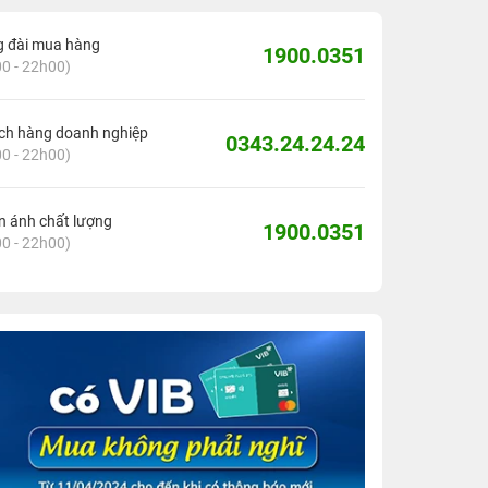
g đài mua hàng
1900.0351
0 - 22h00)
ch hàng doanh nghiệp
0343.24.24.24
0 - 22h00)
 ánh chất lượng
1900.0351
0 - 22h00)