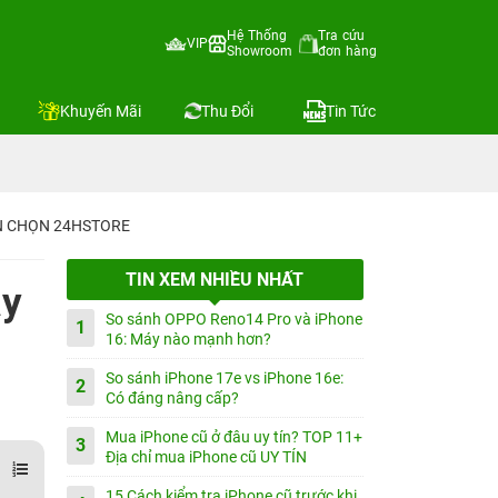
Hệ Thống
Tra cứu
VIP
Showroom
đơn hàng
Khuyến Mãi
Thu Đổi
Tin Tức
IN CHỌN 24HSTORE
TIN XEM NHIỀU NHẤT
ày
So sánh OPPO Reno14 Pro và iPhone
1
16: Máy nào mạnh hơn?
So sánh iPhone 17e vs iPhone 16e:
2
Có đáng nâng cấp?
Mua iPhone cũ ở đâu uy tín? TOP 11+
3
Địa chỉ mua iPhone cũ UY TÍN
15 Cách kiểm tra iPhone cũ trước khi