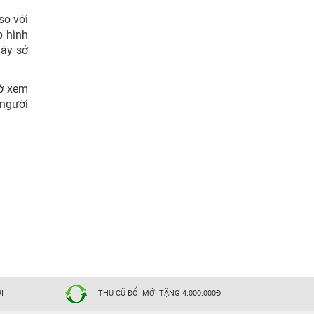
so với
p hình
Máy sở
hờ xem
 người
I
THU CŨ ĐỔI MỚI TẶNG 4.000.000Đ