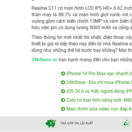
Realme C11 có màn hình LCD IPS HD+ 6.62 inch v
thân máy là 88.7% và màn hình giọt nước với 
vuông gồm cảm biến chính 13MP và cảm biến độ
hữu viên pin có dung lượng 5000 mAh và cổng s
Theo thông tin mới nhất thì chiếc điện thoại n
thiết bị giá rẻ tiếp theo này đến từ nhà Realm
dùng như những thế hệ trước hay không? Mọi thứ
24hStore.vn
hân hạnh mang đến cho bạn những 
iPhone 14 Pro Max sạc nhanh b
24hStore - Địa chỉ mua iPhone 
iOS 26.6 ra mắt, người dùng iP
Zalo có loạt tính năng mới: Mất
Mẹo chỉnh sửa video cực đẹp tr
TRẢ GÓP 0% LÃI SUẤT