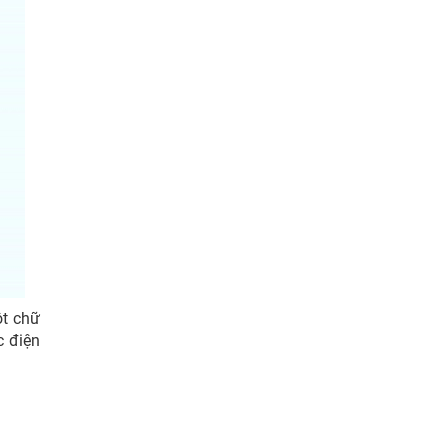
ột chữ
c điện