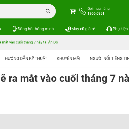
Gọi mua hàng
1900.0351
p
Đồng hồ thông minh
Máy cũ giá rẻ
Phụ kiện
 mắt vào cuối tháng 7 này tại Ấn Độ
HƯỚNG DẪN KỸ THUẬT
KHUYẾN MÃI
NGƯỜI NỔI TIẾNG T
ẽ ra mắt vào cuối tháng 7 n