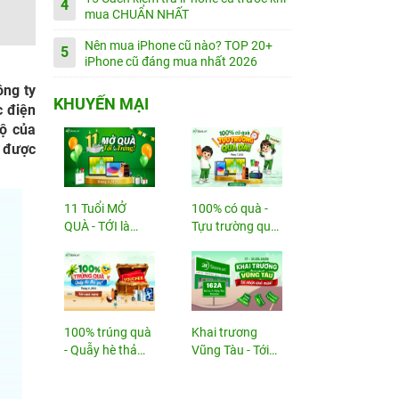
4
mua CHUẨN NHẤT
Nên mua iPhone cũ nào? TOP 20+
5
iPhone cũ đáng mua nhất 2026
ông ty
KHUYẾN MẠI
c điện
lộ của
ẽ được
11 Tuổi MỞ
100% có quà -
QUÀ - TỚI là
Tựu trường quá
TRÚNG
đã!
100% trúng quà
Khai trương
- Quẫy hè thả
Vũng Tàu - Tới
ga!
nhận...