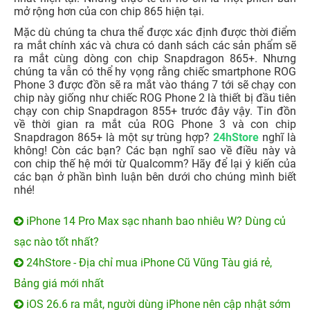
mở rộng hơn của con chip 865 hiện tại.
Mặc dù chúng ta chưa thể được xác định được thời điểm
ra mắt chính xác và chưa có danh sách các sản phẩm sẽ
ra mắt cùng dòng con chip Snapdragon 865+. Nhưng
chúng ta vẫn có thể hy vọng rằng chiếc smartphone ROG
Phone 3 được đồn sẽ ra mắt vào tháng 7 tới sẽ chạy con
chip này giống như chiếc ROG Phone 2 là thiết bị đầu tiên
chạy con chip Snapdragon 855+ trước đây vậy. Tin đồn
về thời gian ra mắt của ROG Phone 3 và con chip
Snapdragon 865+ là một sự trùng hợp?
24hStore
nghĩ là
không! Còn các bạn? Các bạn nghĩ sao về điều này và
con chip thế hệ mới từ Qualcomm? Hãy để lại ý kiến của
các bạn ở phần bình luận bên dưới cho chúng mình biết
nhé!
iPhone 14 Pro Max sạc nhanh bao nhiêu W? Dùng củ
sạc nào tốt nhất?
24hStore - Địa chỉ mua iPhone Cũ Vũng Tàu giá rẻ,
Bảng giá mới nhất
iOS 26.6 ra mắt, người dùng iPhone nên cập nhật sớm