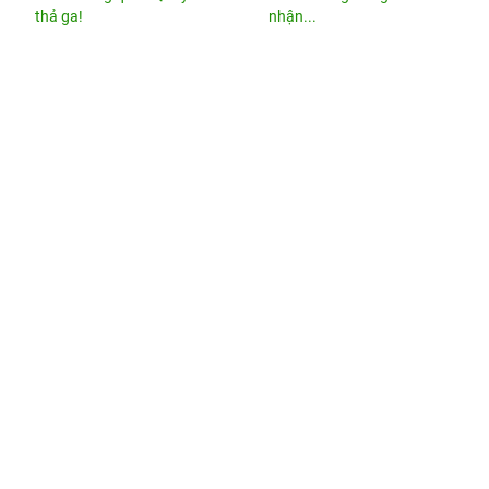
thả ga!
nhận...