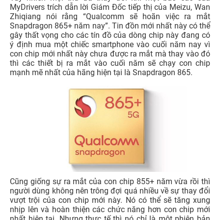
MyDrivers trích dẫn lời Giám Đốc tiếp thị của Meizu, Wan
Zhiqiang nói rằng “Qualcomm sẽ hoãn việc ra mắt
Snapdragon 865+ năm nay”. Tin đồn mới nhất này có thể
gây thất vọng cho các tín đồ của dòng chip này đang có
ý định mua một chiếc smartphone vào cuối năm nay vì
con chip mới nhất này chưa được ra mắt mà thay vào đó
thì các thiết bị ra mắt vào cuối năm sẽ chạy con chip
mạnh mẽ nhất của hãng hiện tại là Snapdragon 865.
Cũng giống sự ra mắt của con chip 855+ năm vừa rồi thì
người dùng không nên trông đợi quá nhiều về sự thay đổi
vượt trội của con chip mới này. Nó có thể sẽ tăng xung
nhịp lên và hoàn thiện các chức năng hơn con chip mới
nhất hiện tại. Nhưng thực tế thì nó chỉ là một phiên bản