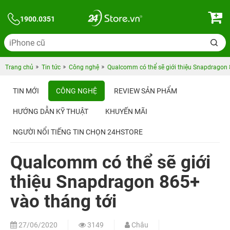
1900.0351
Trang chủ
Tin tức
Công nghệ
Qualcomm có thể sẽ giới thiệu Snapdragon 
TIN MỚI
CÔNG NGHỆ
REVIEW SẢN PHẨM
HƯỚNG DẪN KỸ THUẬT
KHUYẾN MÃI
NGƯỜI NỔI TIẾNG TIN CHỌN 24HSTORE
Qualcomm có thể sẽ giới
thiệu Snapdragon 865+
vào tháng tới
27/06/2020
3149
Châu