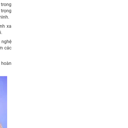
 trong
 trọng
mình.
ánh xa
i.
g nghệ
ơn các
g hoàn