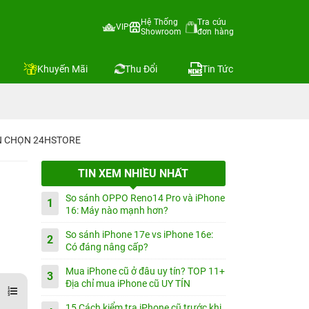
Hệ Thống
Tra cứu
VIP
Showroom
đơn hàng
Khuyến Mãi
Thu Đổi
Tin Tức
IN CHỌN 24HSTORE
TIN XEM NHIỀU NHẤT
So sánh OPPO Reno14 Pro và iPhone
1
16: Máy nào mạnh hơn?
So sánh iPhone 17e vs iPhone 16e:
2
Có đáng nâng cấp?
Mua iPhone cũ ở đâu uy tín? TOP 11+
3
Địa chỉ mua iPhone cũ UY TÍN
15 Cách kiểm tra iPhone cũ trước khi