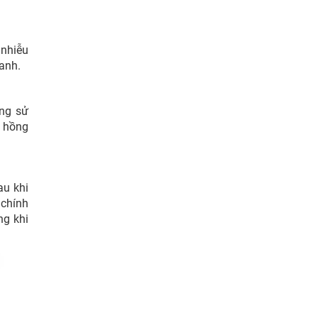
 nhiễu
uanh.
ờng sử
n hồng
au khi
 chính
ng khi