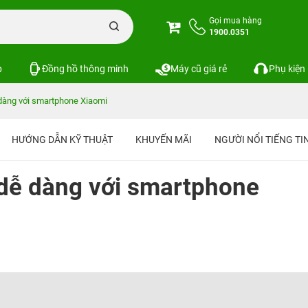
Gọi mua hàng
1900.0351
p
Đồng hồ thông minh
Máy cũ giá rẻ
Phụ kiện
dàng với smartphone Xiaomi
HƯỚNG DẪN KỸ THUẬT
KHUYẾN MÃI
NGƯỜI NỔI TIẾNG T
 dễ dàng với smartphone