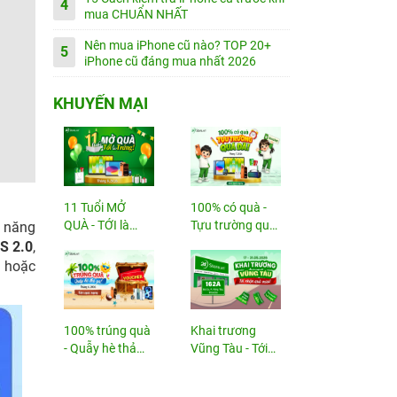
4
mua CHUẨN NHẤT
Nên mua iPhone cũ nào? TOP 20+
5
iPhone cũ đáng mua nhất 2026
KHUYẾN MẠI
11 Tuổi MỞ
100% có quà -
QUÀ - TỚI là
Tựu trường quá
h năng
TRÚNG
đã!
S 2.0
,
n hoặc
100% trúng quà
Khai trương
- Quẫy hè thả
Vũng Tàu - Tới
ga!
nhận...