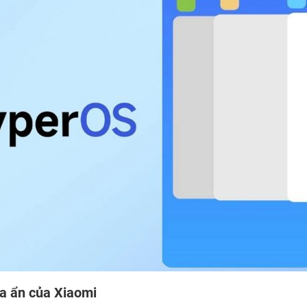
ra ẩn của Xiaomi