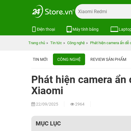
Điện thoại
Máy tính bảng
Lapto
Trang chủ
Tin tức
Công nghệ
Phát hiện camera ẩn dễ 
TIN MỚI
CÔNG NGHỆ
REVIEW SẢN PHẨM
Phát hiện camera ẩn
Xiaomi
22/09/2025
2964
MỤC LỤC