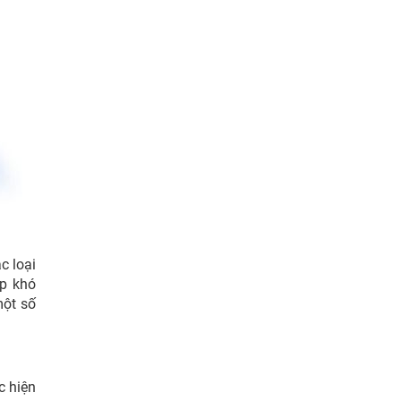
c loại
ặp khó
một số
c hiện