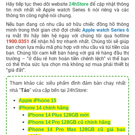
Hãy tiếp tục theo dõi website
24hStore
để cập nhật thông
tin mới nhất về Apple watch Series 6 nói riêng và các
thông tin công nghệ nói chung.
Nếu bạn đang có nhu cầu sở hữu chiếc đồng hồ thông
minh trong thời gian chờ đợi chiếc
Apple watch Series 6
ra mắt thì hãy liên hệ ngay với chúng tôi qua hotline
1900.0351
để nhận hỗ trợ nhanh nhất. Chúng tôi sẽ giúp
bạn chọn lựa mẫu mã phù hợp với nhu cầu và túi tiền của
bạn. Chúng tôi cam kết bán hàng với giá rẻ hàng đầu thị
trường – “ở đâu rẻ hơn hoàn tiền chênh lệch” vì thế bạn
có thể thỏa sức lựa chọn mà không sợ mua phải thiết bị
“giá đắt”.
Tham khảo các siêu phẩm đình đám bán chạy nhất
nhà "
Táo
" vừa cập bến tại 24hStore:
Apple iPhone 15
iPhone 14 chính hãng
iPhone 14 Plus 128GB mới
iPhone 14 Pro 128GB cũ chính hãng
iPhone 14 Pro Max 128GB cũ giá bao