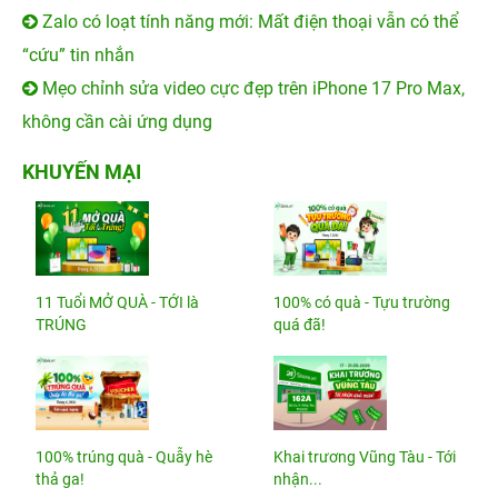
Zalo có loạt tính năng mới: Mất điện thoại vẫn có thể
“cứu” tin nhắn
Mẹo chỉnh sửa video cực đẹp trên iPhone 17 Pro Max,
không cần cài ứng dụng
KHUYẾN MẠI
11 Tuổi MỞ QUÀ - TỚI là
100% có quà - Tựu trường
TRÚNG
quá đã!
100% trúng quà - Quẫy hè
Khai trương Vũng Tàu - Tới
thả ga!
nhận...