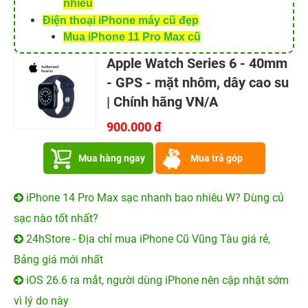
nhiêu
Điện thoại iPhone máy cũ đẹp
Mua iPhone 11 Pro Max cũ
Apple Watch Series 6 - 40mm
- GPS - mặt nhôm, dây cao su
| Chính hãng VN/A
900.000 đ
Mua hàng ngay
Mua trả góp
iPhone 14 Pro Max sạc nhanh bao nhiêu W? Dùng củ
sạc nào tốt nhất?
24hStore - Địa chỉ mua iPhone Cũ Vũng Tàu giá rẻ,
Bảng giá mới nhất
iOS 26.6 ra mắt, người dùng iPhone nên cập nhật sớm
vì lý do này