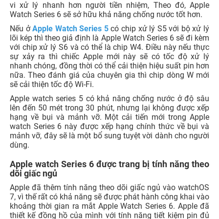
vi xử lý nhanh hơn người tiền nhiệm, Theo đó, Apple
Watch Series 6 sẽ sở hữu khả năng chống nước tốt hơn.
Nếu ở
Apple Watch Series 5
có chip xử lý S5 với bộ xử lý
lõi kép thì theo giả định là Apple Watch Series 6 sẽ đi kèm
với chip xử lý S6 và có thể là chip W4. Điều này nếu thực
sự xảy ra thì chiếc Apple mới này sẽ có tốc độ xử lý
nhanh chóng, đồng thời có thể cải thiện hiệu suất pin hơn
nữa. Theo đánh giá của chuyên gia thì chip dòng W mới
sẽ cải thiện tốc độ Wi-Fi.
Apple watch series 5 có khả năng chống nước ở độ sâu
lên đến 50 mét trong 30 phút, nhưng lại không được xếp
hạng về bụi và mảnh vỡ. Một cải tiến mới trong Apple
watch Series 6 này được xếp hạng chính thức về bụi và
mảnh vỡ, đây sẽ là một bổ sung tuyệt vời dành cho người
dùng.
Apple watch Series 6 được trang bị tính năng theo
dõi giấc ngủ
Apple đã thêm tính năng theo dõi giấc ngủ vào watchOS
7, vì thế rất có khả năng sẽ được phát hành công khai vào
khoảng thời gian ra mắt Apple Watch Series 6. Apple đã
thiết kế đồng hồ của mình với tính năng tiết kiệm pin đủ