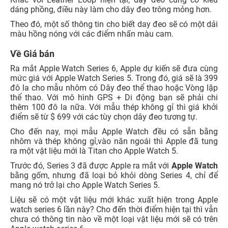
dáng phồng, điều này làm cho dây đeo trông mỏng hơn.
Theo đó, một số thông tin cho biết day đeo sẽ có một dải
màu hồng nóng với các điểm nhấn màu cam.
Về Giá bán
Ra mắt Apple Watch Series 6, Apple dự kiến ​​sẽ đưa cùng
mức giá với Apple Watch Series 5. Trong đó, giá sẽ là 399
đô la cho mẫu nhôm có Dây đeo thể thao hoặc Vòng lặp
thể thao. Với mô hình GPS + Di động bạn sẽ phải chi
thêm 100 đô la nữa. Với mẫu thép không gỉ thì giá khởi
điểm sẽ từ $ 699 với các tùy chọn dây đeo tương tự.
Cho đến nay, mọi mẫu Apple Watch đều có sẵn bằng
nhôm và thép không gỉ,vào năn ngoái thì Apple đã tung
ra một vật liệu mới là Titan cho Apple Watch 5.
Trước đó, Series 3 đã được Apple ra mắt với
Apple Watch
bằng gốm, nhưng đã loại bỏ khỏi dòng Series 4, chỉ để
mang nó trở lại cho Apple Watch Series 5.
Liệu sẽ có một vật liệu mới khác xuất hiện trong Apple
watch series 6 lần này? Cho đến thời điểm hiện tại thì vẫn
chưa có thông tin nào về một loại vật liệu mới sẽ có trên