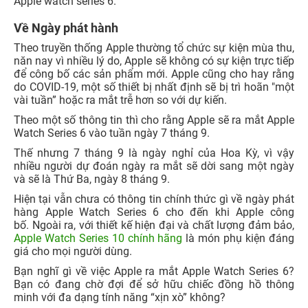
Apple watch series 6.
Về Ngày phát hành
Theo truyền thống Apple thường tổ chức sự kiện mùa thu,
năn nay vì nhiều lý do, Apple sẽ không có sự kiện trực tiếp
để công bố các sản phẩm mới. Apple cũng cho hay rằng
do COVID-19, một số thiết bị nhất định sẽ bị trì hoãn "một
vài tuần” hoặc ra mắt trễ hơn so với dự kiến.
Theo một số thông tin thì cho rằng Apple sẽ ra mắt Apple
Watch Series 6 vào tuần ngày 7 tháng 9.
Thế nhưng 7 tháng 9 là ngày nghỉ của Hoa Kỳ, vì vậy
nhiều người dự đoán ngày ra mắt sẽ dời sang một ngày
và sẽ là Thứ Ba, ngày 8 tháng 9.
Hiện tại vẫn chưa có thông tin chính thức gì về ngày phát
hàng Apple Watch Series 6 cho đến khi Apple công
bố. Ngoài ra, với thiết kế hiện đại và chất lượng đảm bảo,
Apple Watch Series 10 chính hãng
là món phụ kiện đáng
giá cho mọi người dùng.
Bạn nghĩ gì về việc Apple ra mắt Apple Watch Series 6?
Bạn có đang chờ đợi để sở hữu chiếc đồng hồ thông
minh với đa dạng tính năng “xịn xò” không?