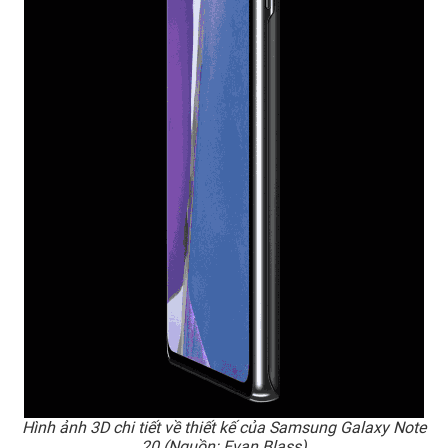
Hình ảnh 3D chi tiết về thiết kế của Samsung Galaxy Note
20 (Nguồn: Evan Blass)