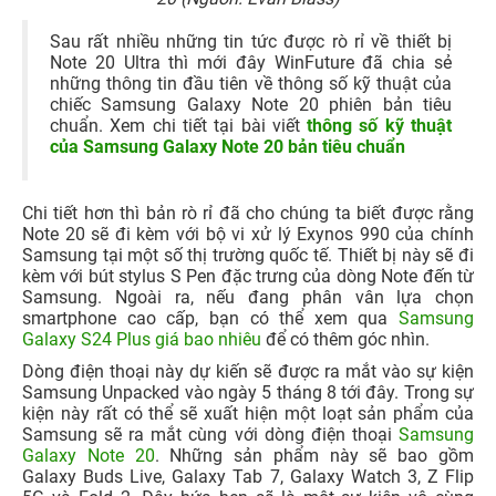
Sau rất nhiều những tin tức được rò rỉ về thiết bị
Note 20 Ultra thì mới đây WinFuture đã chia sẻ
những thông tin đầu tiên về thông số kỹ thuật của
chiếc Samsung Galaxy Note 20 phiên bản tiêu
chuẩn. Xem chi tiết tại bài viết
thông số kỹ thuật
của Samsung Galaxy Note 20 bản tiêu chuẩn
Chi tiết hơn thì bản rò rỉ đã cho chúng ta biết được rằng
Note 20 sẽ đi kèm với bộ vi xử lý Exynos 990 của chính
Samsung tại một số thị trường quốc tế. Thiết bị này sẽ đi
kèm với bút stylus S Pen đặc trưng của dòng Note đến từ
Samsung. Ngoài ra, nếu đang phân vân lựa chọn
smartphone cao cấp, bạn có thể xem qua
Samsung
Galaxy S24 Plus giá bao nhiêu
để có thêm góc nhìn.
Dòng điện thoại này dự kiến sẽ được ra mắt vào sự kiện
Samsung Unpacked vào ngày 5 tháng 8 tới đây. Trong sự
kiện này rất có thể sẽ xuất hiện một loạt sản phẩm của
Samsung sẽ ra mắt cùng với dòng điện thoại
Samsung
Galaxy Note 20
. Những sản phẩm này sẽ bao gồm
Galaxy Buds Live, Galaxy Tab 7, Galaxy Watch 3, Z Flip