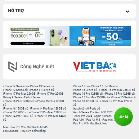
HỖ TRỢ
iPhone 14 Series cũ
-
iPhone 13 Series cũ
iPhone 17 cũ
-
iPhone 17 Pro Max cũ
iPhone 12 Series cũ
-
iPhone 11 Series cũ
iPhone 16 Series cũ
-
iPhone 16 Pro Max 256GB cũ
iPhone 17 Pro Max 256GB
-
iPhone 17 Pro 256GB
iPhone 16 Pro 128GB cũ
-
iPhone 15 Pro 128GB cũ
Galaxy A Series
-
Redmi Series
iPhone 15 Pro Max 256GB cũ
-
iPhone 15 Series cũ
iPhone 16 Plus 128GB cũ
-
iPhone 15 Plus 128GB
iPhone 13 128GB Cũ
-
iPhone 12 Pro Max 128GB
cũ
Cũ
iPhone 16 128GB cũ
-
iPhone 14 Pro Max 128GB cũ
Watch cũ
-
AirPods cũ
iPhone 15 128GB cũ
-
iPhone 13 Pro Max 128GB cũ
Watch Series 11
-
Watch SE 2025
iPhone 14 Pro 128GB cũ
-
iPhone 11 Pro Max 64GB
Pencil Pro 2024
-
Apple AirPods
Liên hệ
cũ
iPad A16
-
iPad Air M4
-
iPad mini 7
iPad Pro M5
-
MacBook Neo
MacBook Pro M5
-
MacBook Air M5
Loa Sounarc
-
Phụ kiện chính hãng