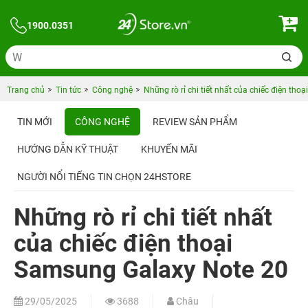
1900.0351
Trang chủ
Tin tức
Công nghệ
Những rò rỉ chi tiết nhất của chiếc điện th
TIN MỚI
CÔNG NGHỆ
REVIEW SẢN PHẨM
HƯỚNG DẪN KỸ THUẬT
KHUYẾN MÃI
NGƯỜI NỔI TIẾNG TIN CHỌN 24HSTORE
Những rò rỉ chi tiết nhất
của chiếc điện thoại
Samsung Galaxy Note 20
29/05/2025
3688
Châu