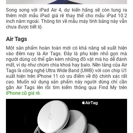
Song song với iPad Air 4, dự kiế
n hãng sẽ còn tung ra
thêm một mẫu iPad giá rẻ thay thế cho mẫu iPad 10.2
inch năm ngoái. Thông tin về mẫu máy tính bảng này vẫn
chưa
đượ
c tiết lộ.
Air Tags
Một sản phẩm hoàn toàn mới có khả năng sẽ xuất hiện
vào đêm nay là Air Tags. Đây là phụ kiện nhỏ gọn mà
người dùng có thể gắn kèm những đồ vật mà họ dễ đánh
mất, ví dụ như chùm chìa khoá hay balo. Nền tảng của Air
Tags là công nghệ Ultra Wide Band (UWB) với con chip U1
xuất hiện trên iPhone 11 có ưu điểm về độ chính xác rất
cao. Muốn sử dụng sản phẩm này người dùng chỉ cần
gắn Air Tags lên rồi tìm kiếm thông qua Find My trên
iPhone cũ giá rẻ
.