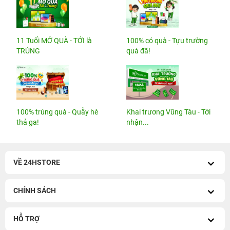
11 Tuổi MỞ QUÀ - TỚI là
100% có quà - Tựu trường
TRÚNG
quá đã!
100% trúng quà - Quẫy hè
Khai trương Vũng Tàu - Tới
thả ga!
nhận...
VỀ 24HSTORE
CHÍNH SÁCH
HỖ TRỢ