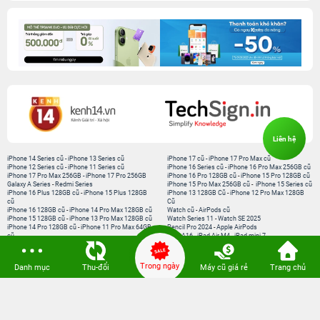
Liên hệ
iPhone 14 Series cũ
-
iPhone 13 Series cũ
iPhone 17 cũ
-
iPhone 17 Pro Max cũ
iPhone 12 Series cũ
-
iPhone 11 Series cũ
iPhone 16 Series cũ
-
iPhone 16 Pro Max 256GB cũ
iPhone 17 Pro Max 256GB
-
iPhone 17 Pro 256GB
iPhone 16 Pro 128GB cũ
-
iPhone 15 Pro 128GB cũ
Galaxy A Series
-
Redmi Series
iPhone 15 Pro Max 256GB cũ
-
iPhone 15 Series cũ
iPhone 16 Plus 128GB cũ
-
iPhone 15 Plus 128GB
iPhone 13 128GB Cũ
-
iPhone 12 Pro Max 128GB
cũ
Cũ
iPhone 16 128GB cũ
-
iPhone 14 Pro Max 128GB cũ
Watch cũ
-
AirPods cũ
iPhone 15 128GB cũ
-
iPhone 13 Pro Max 128GB cũ
Watch Series 11
-
Watch SE 2025
iPhone 14 Pro 128GB cũ
-
iPhone 11 Pro Max 64GB
Pencil Pro 2024
-
Apple AirPods
cũ
iPad A16
-
iPad Air M4
-
iPad mini 7
iPad Pro M5
-
MacBook Neo
MacBook Pro M5
-
MacBook Air M5
Loa Sounarc
-
Phụ kiện chính hãng
Trong ngày
Danh mục
Thu-đổi
Máy cũ giá rẻ
Trang chủ
Kết nối 24hStore