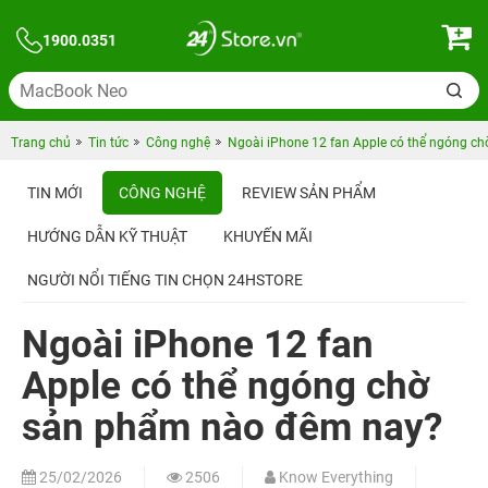
1900.0351
Trang chủ
Tin tức
Công nghệ
Ngoài iPhone 12 fan Apple có thể ngóng c
TIN MỚI
CÔNG NGHỆ
REVIEW SẢN PHẨM
HƯỚNG DẪN KỸ THUẬT
KHUYẾN MÃI
NGƯỜI NỔI TIẾNG TIN CHỌN 24HSTORE
Ngoài iPhone 12 fan
Apple có thể ngóng chờ
sản phẩm nào đêm nay?
25/02/2026
2506
Know Everything