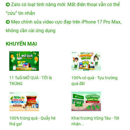
Zalo có loạt tính năng mới: Mất điện thoại vẫn có thể
“cứu” tin nhắn
Mẹo chỉnh sửa video cực đẹp trên iPhone 17 Pro Max,
không cần cài ứng dụng
KHUYẾN MẠI
11 Tuổi MỞ QUÀ - TỚI là
100% có quà - Tựu trường
TRÚNG
quá đã!
100% trúng quà - Quẫy hè
Khai trương Vũng Tàu - Tới
thả ga!
nhận...