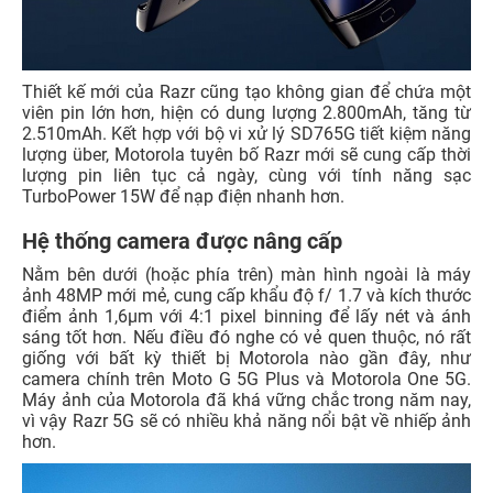
Thiết kế mới của Razr cũng tạo không gian để chứa một
viên pin lớn hơn, hiện có dung lượng 2.800mAh, tăng từ
2.510mAh. Kết hợp với bộ vi xử lý SD765G tiết kiệm năng
lượng über, Motorola tuyên bố Razr mới sẽ cung cấp thời
lượng pin liên tục cả ngày, cùng với tính năng sạc
TurboPower 15W để nạp điện nhanh hơn.
Hệ thống camera được nâng cấp
Nằm bên dưới (hoặc phía trên) màn hình ngoài là máy
ảnh 48MP mới mẻ, cung cấp khẩu độ f/ 1.7 và kích thước
điểm ảnh 1,6μm với 4:1 pixel binning để lấy nét và ánh
sáng tốt hơn. Nếu điều đó nghe có vẻ quen thuộc, nó rất
giống với bất kỳ thiết bị Motorola nào gần đây, như
camera chính trên Moto G 5G Plus và Motorola One 5G.
Máy ảnh của Motorola đã khá vững chắc trong năm nay,
vì vậy Razr 5G sẽ có nhiều khả năng nổi bật về nhiếp ảnh
hơn.