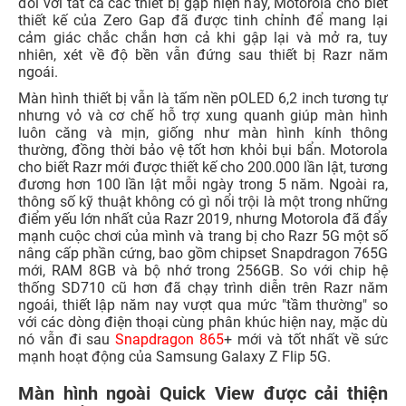
đối với tất cả các thiết bị gập hiện nay, Motorola cho biết
thiết kế của Zero Gap đã được tinh chỉnh để mang lại
cảm giác chắc chắn hơn cả khi gập lại và mở ra, tuy
nhiên, xét về độ bền vẫn đứng sau thiết bị Razr năm
ngoái.
Màn hình thiết bị vẫn là tấm nền pOLED 6,2 inch tương tự
nhưng vỏ và cơ chế hỗ trợ xung quanh giúp màn hình
luôn căng và mịn, giống như màn hình kính thông
thường, đồng thời bảo vệ tốt hơn khỏi bụi bẩn. Motorola
cho biết Razr mới được thiết kế cho 200.000 lần lật, tương
đương hơn 100 lần lật mỗi ngày trong 5 năm. Ngoài ra,
thông số kỹ thuật không có gì nổi trội là một trong những
điểm yếu lớn nhất của Razr 2019, nhưng Motorola đã đẩy
mạnh cuộc chơi của mình và trang bị cho Razr 5G một số
nâng cấp phần cứng, bao gồm chipset Snapdragon 765G
mới, RAM 8GB và bộ nhớ trong 256GB. So với chip hệ
thống SD710 cũ hơn đã chạy trình diễn trên Razr năm
ngoái, thiết lập năm nay vượt qua mức "tầm thường" so
với các dòng điện thoại cùng phân khúc hiện nay, mặc dù
nó vẫn đi sau
Snapdragon 865
+ mới và tốt nhất về sức
mạnh hoạt động của Samsung Galaxy Z Flip 5G.
Màn hình ngoài Quick View được cải thiện