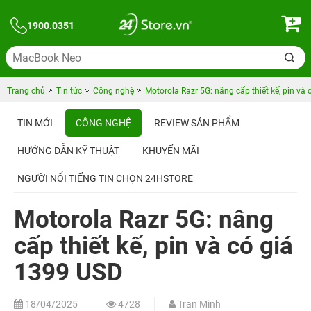
1900.0351
Trang chủ
Tin tức
Công nghệ
Motorola Razr 5G: nâng cấp thiết kế, pin và
TIN MỚI
CÔNG NGHỆ
REVIEW SẢN PHẨM
HƯỚNG DẪN KỸ THUẬT
KHUYẾN MÃI
NGƯỜI NỔI TIẾNG TIN CHỌN 24HSTORE
Motorola Razr 5G: nâng
cấp thiết kế, pin và có giá
1399 USD
18/04/2025
4728
Tran Minh