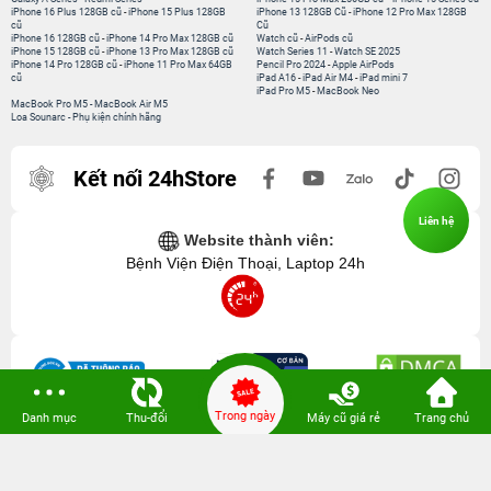
iPhone 16 Plus 128GB cũ
-
iPhone 15 Plus 128GB
iPhone 13 128GB Cũ
-
iPhone 12 Pro Max 128GB
cũ
Cũ
iPhone 16 128GB cũ
-
iPhone 14 Pro Max 128GB cũ
Watch cũ
-
AirPods cũ
iPhone 15 128GB cũ
-
iPhone 13 Pro Max 128GB cũ
Watch Series 11
-
Watch SE 2025
iPhone 14 Pro 128GB cũ
-
iPhone 11 Pro Max 64GB
Pencil Pro 2024
-
Apple AirPods
cũ
iPad A16
-
iPad Air M4
-
iPad mini 7
iPad Pro M5
-
MacBook Neo
MacBook Pro M5
-
MacBook Air M5
Loa Sounarc
-
Phụ kiện chính hãng
Kết nối 24hStore
Liên hệ
Website thành viên:
Bệnh Viện Điện Thoại, Laptop 24h
Trong ngày
Danh mục
Thu-đổi
Máy cũ giá rẻ
Trang chủ
CÔNG TY TNHH CÔNG NGHỆ ISTAR GCNDKHKD: 0316635415 do Sở KH & ĐT
TP. HCM cấp ngày 11 tháng 12 năm 2020.