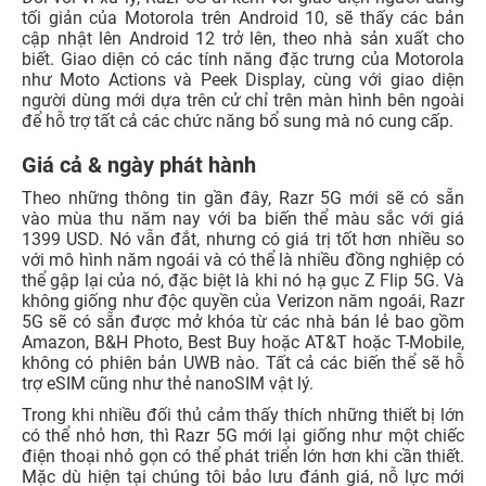
tối giản của Motorola trên Android 10, sẽ thấy các bản
cập nhật lên Android 12 trở lên, theo nhà sản xuất cho
biết. Giao diện có các tính năng đặc trưng của Motorola
như Moto Actions và Peek Display, cùng với giao diện
người dùng mới dựa trên cử chỉ trên màn hình bên ngoài
để hỗ trợ tất cả các chức năng bổ sung mà nó cung cấp.
Giá cả & ngày phát hành
Theo những thông tin gần đây, Razr 5G mới sẽ có sẵn
vào mùa thu năm nay với ba biến thể màu sắc với giá
1399 USD. Nó vẫn đắt, nhưng có giá trị tốt hơn nhiều so
với mô hình năm ngoái và có thể là nhiều đồng nghiệp có
thể gập lại của nó, đặc biệt là khi nó hạ gục Z Flip 5G. Và
không giống như độc quyền của Verizon năm ngoái, Razr
5G sẽ có sẵn được mở khóa từ các nhà bán lẻ bao gồm
Amazon, B&H Photo, Best Buy hoặc AT&T hoặc T-Mobile,
không có phiên bản UWB nào. Tất cả các biến thể sẽ hỗ
trợ eSIM cũng như thẻ nanoSIM vật lý.
Trong khi nhiều đối thủ cảm thấy thích những thiết bị lớn
có thể nhỏ hơn, thì Razr 5G mới lại giống như một chiếc
điện thoại nhỏ gọn có thể phát triển lớn hơn khi cần thiết.
Mặc dù hiện tại chúng tôi bảo lưu đánh giá, nỗ lực mới