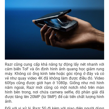
Razr cũng cung cấp khả năng tự động lấy nét nhanh với
cảm biến ToF và ổn định hình ảnh quang học giảm rung
máy. Không có ống kính tele hoặc góc rộng ở đây và có
vẻ như quay video 4K đã không làm được điều đó. Video
60fps cũng được giới hạn ở 1080p. Giống như mô hình
năm ngoái, Razr mới cũng có một notch nhỏ trên màn
hình bên trong, nơi chứa camera selfie, độ phân giải đã
được tăng lên 20MP (từ 5MP) để cải tiến chất lượng hình
ảnh.
Đối với vi xử lý, Razr 5G đi kèm với giao diện người dùng