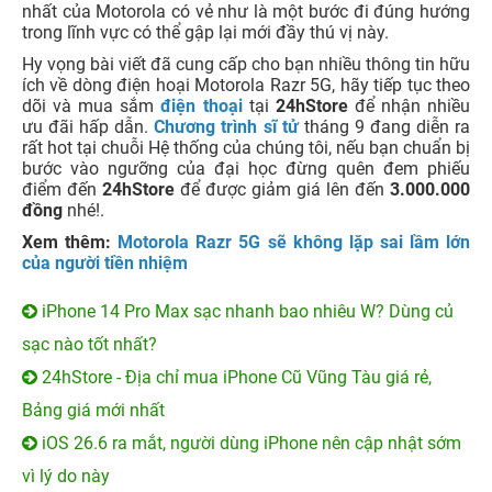
nhất của Motorola có vẻ như là một bước đi đúng hướng
trong lĩnh vực có thể gập lại mới đầy thú vị này.
Hy vọng bài viết đã cung cấp cho bạn nhiều thông tin hữu
ích về dòng điện hoại Motorola Razr 5G, hãy tiếp tục theo
dõi và mua sắm
điện thoại
tại
24hStore
để nhận nhiều
ưu đãi hấp dẫn.
Chương trình sĩ tử
tháng 9 đang diễn ra
rất hot tại chuỗi Hệ thống của chúng tôi, nếu bạn chuẩn bị
bước vào ngưỡng của đại học đừng quên đem phiếu
điểm đến
24hStore
để được giảm giá lên đến
3.000.000
đồng
nhé!.
Xem thêm:
Motorola Razr 5G sẽ không lặp sai lầm lớn
của người tiền nhiệm
iPhone 14 Pro Max sạc nhanh bao nhiêu W? Dùng củ
sạc nào tốt nhất?
24hStore - Địa chỉ mua iPhone Cũ Vũng Tàu giá rẻ,
Bảng giá mới nhất
iOS 26.6 ra mắt, người dùng iPhone nên cập nhật sớm
vì lý do này