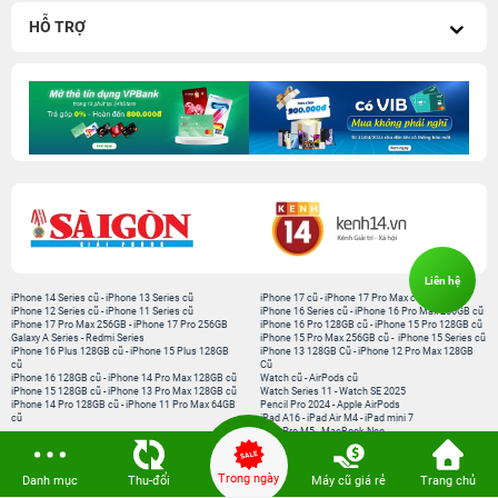
HỖ TRỢ
Liên hệ
iPhone 14 Series cũ
-
iPhone 13 Series cũ
iPhone 17 cũ
-
iPhone 17 Pro Max cũ
iPhone 12 Series cũ
-
iPhone 11 Series cũ
iPhone 16 Series cũ
-
iPhone 16 Pro Max 256GB cũ
iPhone 17 Pro Max 256GB
-
iPhone 17 Pro 256GB
iPhone 16 Pro 128GB cũ
-
iPhone 15 Pro 128GB cũ
Galaxy A Series
-
Redmi Series
iPhone 15 Pro Max 256GB cũ
-
iPhone 15 Series cũ
iPhone 16 Plus 128GB cũ
-
iPhone 15 Plus 128GB
iPhone 13 128GB Cũ
-
iPhone 12 Pro Max 128GB
cũ
Cũ
iPhone 16 128GB cũ
-
iPhone 14 Pro Max 128GB cũ
Watch cũ
-
AirPods cũ
iPhone 15 128GB cũ
-
iPhone 13 Pro Max 128GB cũ
Watch Series 11
-
Watch SE 2025
iPhone 14 Pro 128GB cũ
-
iPhone 11 Pro Max 64GB
Pencil Pro 2024
-
Apple AirPods
cũ
iPad A16
-
iPad Air M4
-
iPad mini 7
iPad Pro M5
-
MacBook Neo
MacBook Pro M5
-
MacBook Air M5
Loa Sounarc
-
Phụ kiện chính hãng
Trong ngày
Danh mục
Thu-đổi
Máy cũ giá rẻ
Trang chủ