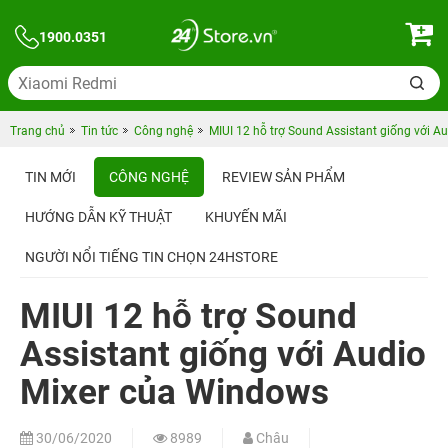
1900.0351
Trang chủ
Tin tức
Công nghệ
MIUI 12 hỗ trợ Sound Assistant giống với A
TIN MỚI
CÔNG NGHỆ
REVIEW SẢN PHẨM
HƯỚNG DẪN KỸ THUẬT
KHUYẾN MÃI
NGƯỜI NỔI TIẾNG TIN CHỌN 24HSTORE
MIUI 12 hỗ trợ Sound
Assistant giống với Audio
Mixer của Windows
30/06/2020
8989
Châu