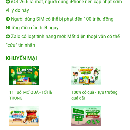
iOS 26.6 ra mắt, người dùng iPhone nên cập nhật sớm
vì lý do này
Người dùng SIM có thể bị phạt đến 100 triệu đồng:
Những điều cần biết ngay
Zalo có loạt tính năng mới: Mất điện thoại vẫn có thể
“cứu” tin nhắn
KHUYẾN MẠI
11 Tuổi MỞ QUÀ - TỚI là
100% có quà - Tựu trường
TRÚNG
quá đã!