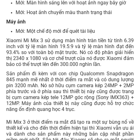
Mới: Màn hình sáng lên với hoạt ảnh ngay bây giờ
Mới: Hoạt ảnh chuyển màu thanh trạng thái
Máy ảnh
Mới: Một chế độ mới để quét tài liệu
Xiaomi Mi Mix 3 sử dụng màn hình tràn tiền từ tính 6.39
inch với tỷ lệ màn hình 19.5:9 và tỷ lệ màn hình đạt đến
93.4% so với toàn bộ mặt trước. Nó có độ phân giải hiển
thị 2340 x 1080 và cơ chế trượt của nó được Xiaomi đảm
bảo có thể trượt lên đến 300.000 nghìn lần.
Sản phẩm đi kèm với con chip Qualcomm Snapdragon
845 mạnh mẽ nhất ở thời điểm ra mắt và có dung lượng
pin 3200 mAh. Nó sở hữu cụm camera kép 24MP + 2MP
phía trước và ở phía sau thì thiết bị này cũng được trang
bị cụm camera kép tele 12MP góc rộng (Sony IMX363) +
12MP. Máy ảnh của thiết bị này cũng được hỗ trợ chức
năng ổn định quang học 4 trục.
Mi Mix 3 ở thời điểm ra mắt đã tạo ra một sự bùng nổ về
thiết kế và cho đến thời điểm hiện tại thì Xiaomi vẫn ưu ái
và dành cho sản phẩm này những bản cập nhật phần
mềm mới nhất. Sắp tới đây Xiaomi sẽ cho ra mắt người