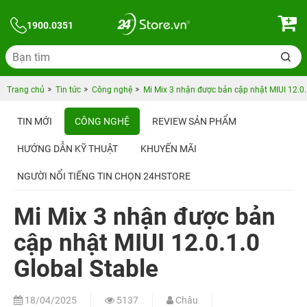
1900.0351
Trang chủ
Tin tức
Công nghệ
Mi Mix 3 nhận được bản cập nhật MIUI 12.0.
TIN MỚI
CÔNG NGHỆ
REVIEW SẢN PHẨM
HƯỚNG DẪN KỸ THUẬT
KHUYẾN MÃI
NGƯỜI NỔI TIẾNG TIN CHỌN 24HSTORE
Mi Mix 3 nhận được bản
cập nhật MIUI 12.0.1.0
Global Stable
18/04/2025
5137
Châu