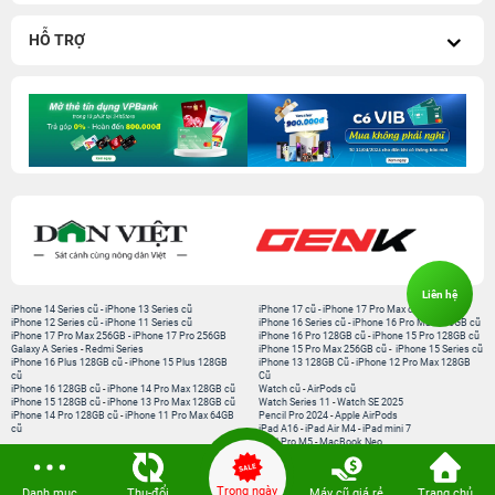
HỖ TRỢ
Liên hệ
iPhone 14 Series cũ
-
iPhone 13 Series cũ
iPhone 17 cũ
-
iPhone 17 Pro Max cũ
iPhone 12 Series cũ
-
iPhone 11 Series cũ
iPhone 16 Series cũ
-
iPhone 16 Pro Max 256GB cũ
iPhone 17 Pro Max 256GB
-
iPhone 17 Pro 256GB
iPhone 16 Pro 128GB cũ
-
iPhone 15 Pro 128GB cũ
Galaxy A Series
-
Redmi Series
iPhone 15 Pro Max 256GB cũ
-
iPhone 15 Series cũ
iPhone 16 Plus 128GB cũ
-
iPhone 15 Plus 128GB
iPhone 13 128GB Cũ
-
iPhone 12 Pro Max 128GB
cũ
Cũ
iPhone 16 128GB cũ
-
iPhone 14 Pro Max 128GB cũ
Watch cũ
-
AirPods cũ
iPhone 15 128GB cũ
-
iPhone 13 Pro Max 128GB cũ
Watch Series 11
-
Watch SE 2025
iPhone 14 Pro 128GB cũ
-
iPhone 11 Pro Max 64GB
Pencil Pro 2024
-
Apple AirPods
cũ
iPad A16
-
iPad Air M4
-
iPad mini 7
iPad Pro M5
-
MacBook Neo
MacBook Pro M5
-
MacBook Air M5
Loa Sounarc
-
Phụ kiện chính hãng
Trong ngày
Danh mục
Thu-đổi
Máy cũ giá rẻ
Trang chủ