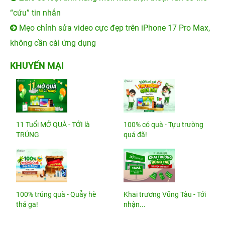
“cứu” tin nhắn
Mẹo chỉnh sửa video cực đẹp trên iPhone 17 Pro Max,
không cần cài ứng dụng
KHUYẾN MẠI
11 Tuổi MỞ QUÀ - TỚI là
100% có quà - Tựu trường
TRÚNG
quá đã!
100% trúng quà - Quẫy hè
Khai trương Vũng Tàu - Tới
thả ga!
nhận...