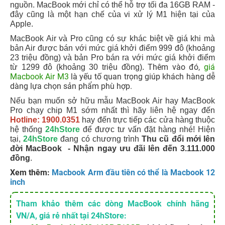
nguồn. MacBook mới chỉ có thể hỗ trợ tối đa 16GB RAM -
đây cũng là một hạn chế của vi xử lý M1 hiện tại của
Apple.
MacBook Air và Pro cũng có sự khác biệt về giá khi mà
bản Air được bán với mức giá khởi điểm 999 đô (khoảng
23 triệu đồng) và bản Pro bán ra với mức giá khởi điểm
Thêm vào đó,
giá
từ 1299 đô (khoảng 30 triệu đồng).
Macbook Air M3
là yếu tố quan trọng giúp khách hàng dễ
dàng lựa chọn sản phẩm phù hợp.
Nếu bạn muốn sở hữu mẫu MacBook Air hay MacBook
Pro chạy chip M1 sớm nhất thì hãy liên hệ ngay đến
Hotline: 1900.0351
hay đến trực tiếp các cửa hàng thuộc
hệ thống
24hStore
để được tư vấn đặt hàng nhé! Hiện
tại,
24hStore
đang có chương trình
Thu cũ đổi mới lên
đời MacBook - Nhận ngay ưu đãi lên đến 3.111.000
đồng
.
Xem thêm:
Macbook Arm đầu tiên có thể là Macbook 12
inch
Tham khảo thêm các dòng MacBook chính hãng
VN/A, giá rẻ nhất tại 24hStore: