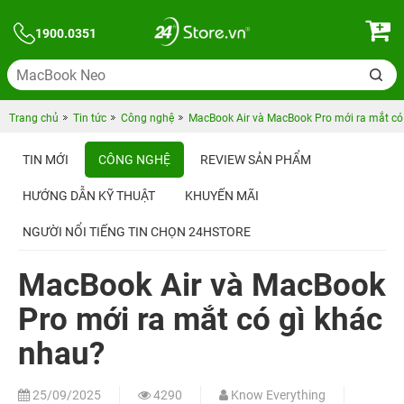
1900.0351
Trang chủ
Tin tức
Công nghệ
MacBook Air và MacBook Pro mới ra mắt có
TIN MỚI
CÔNG NGHỆ
REVIEW SẢN PHẨM
HƯỚNG DẪN KỸ THUẬT
KHUYẾN MÃI
NGƯỜI NỔI TIẾNG TIN CHỌN 24HSTORE
MacBook Air và MacBook
Pro mới ra mắt có gì khác
nhau?
25/09/2025
4290
Know Everything