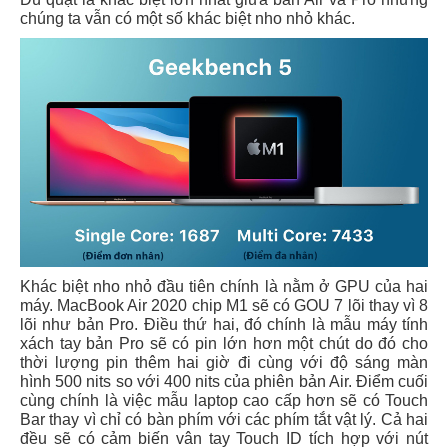
chúng ta vẫn có một số khác biệt nho nhỏ khác.
Khác biệt nho nhỏ đầu tiên chính là nằm ở GPU của hai
máy. MacBook Air 2020 chip M1 sẽ có GOU 7 lõi thay vì 8
lõi như bản Pro. Điều thứ hai, đó chính là mẫu máy tính
xách tay bản Pro sẽ có pin lớn hơn một chút do đó cho
thời lượng pin thêm hai giờ đi cùng với độ sáng màn
hình 500 nits so với 400 nits của phiên bản Air. Điểm cuối
cùng chính là việc mẫu laptop cao cấp hơn sẽ có Touch
Bar thay vì chỉ có bàn phím với các phím tắt vật lý. Cả hai
đều sẽ có cảm biến vân tay Touch ID tích hợp với nút