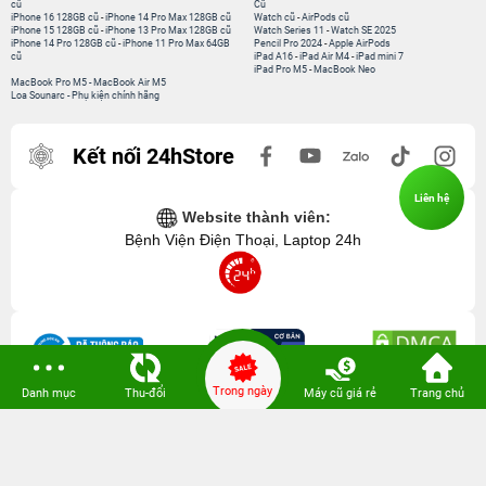
cũ
Cũ
iPhone 16 128GB cũ
-
iPhone 14 Pro Max 128GB cũ
Watch cũ
-
AirPods cũ
iPhone 15 128GB cũ
-
iPhone 13 Pro Max 128GB cũ
Watch Series 11
-
Watch SE 2025
iPhone 14 Pro 128GB cũ
-
iPhone 11 Pro Max 64GB
Pencil Pro 2024
-
Apple AirPods
cũ
iPad A16
-
iPad Air M4
-
iPad mini 7
iPad Pro M5
-
MacBook Neo
MacBook Pro M5
-
MacBook Air M5
Loa Sounarc
-
Phụ kiện chính hãng
Kết nối 24hStore
Liên hệ
Website thành viên:
Bệnh Viện Điện Thoại, Laptop 24h
Trong ngày
Danh mục
Thu-đổi
Máy cũ giá rẻ
Trang chủ
CÔNG TY TNHH CÔNG NGHỆ ISTAR GCNDKHKD: 0316635415 do Sở KH & ĐT
TP. HCM cấp ngày 11 tháng 12 năm 2020.
Người Đại Diện: Hồ Tác Thành. Địa chỉ: 389 Quang Trung, Gò Vấp, Hồ Chí Minh.