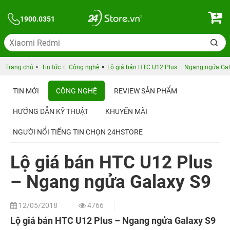
1900.0351
Trang chủ
Tin tức
Công nghệ
Lộ giá bán HTC U12 Plus – Ngang ngửa Ga
TIN MỚI
CÔNG NGHỆ
REVIEW SẢN PHẨM
HƯỚNG DẪN KỸ THUẬT
KHUYẾN MÃI
NGƯỜI NỔI TIẾNG TIN CHỌN 24HSTORE
Lộ giá bán HTC U12 Plus
– Ngang ngửa Galaxy S9
12/05/2018
4766
Lộ giá bán HTC U12 Plus – Ngang ngửa Galaxy S9