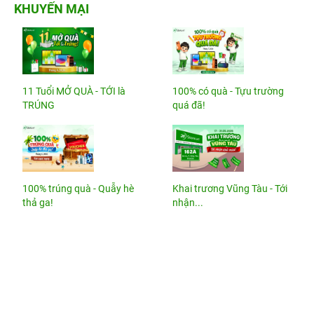
KHUYẾN MẠI
11 Tuổi MỞ QUÀ - TỚI là
100% có quà - Tựu trường
TRÚNG
quá đã!
100% trúng quà - Quẫy hè
Khai trương Vũng Tàu - Tới
thả ga!
nhận...