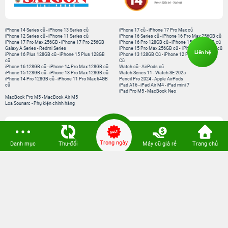
iPhone 14 Series cũ
-
iPhone 13 Series cũ
iPhone 17 cũ
-
iPhone 17 Pro Max cũ
iPhone 12 Series cũ
-
iPhone 11 Series cũ
iPhone 16 Series cũ
-
iPhone 16 Pro Max 256GB cũ
iPhone 17 Pro Max 256GB
-
iPhone 17 Pro 256GB
iPhone 16 Pro 128GB cũ
-
iPhone 15 Pro 128GB cũ
Galaxy A Series
-
Redmi Series
iPhone 15 Pro Max 256GB cũ
-
iPhone 15 Series cũ
Liên hệ
iPhone 16 Plus 128GB cũ
-
iPhone 15 Plus 128GB
iPhone 13 128GB Cũ
-
iPhone 12 Pro Max 128GB
cũ
Cũ
iPhone 16 128GB cũ
-
iPhone 14 Pro Max 128GB cũ
Watch cũ
-
AirPods cũ
iPhone 15 128GB cũ
-
iPhone 13 Pro Max 128GB cũ
Watch Series 11
-
Watch SE 2025
iPhone 14 Pro 128GB cũ
-
iPhone 11 Pro Max 64GB
Pencil Pro 2024
-
Apple AirPods
cũ
iPad A16
-
iPad Air M4
-
iPad mini 7
iPad Pro M5
-
MacBook Neo
MacBook Pro M5
-
MacBook Air M5
Loa Sounarc
-
Phụ kiện chính hãng
Kết nối 24hStore
Trong ngày
Danh mục
Thu-đổi
Máy cũ giá rẻ
Trang chủ
Website thành viên:
Bệnh Viện Điện Thoại, Laptop 24h