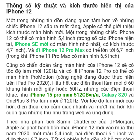
Thông số kỹ thuật và kích thước hiển thị của
iPhone 12
Một trong những tin đồn đáng quan tâm hơn về những
chiếc iPhone 12 sắp ra mắt rằng, Apple có thể giới thiệu
kích thước màn hình mới. Một trong những chiếc iPhone
12 có thể có màn hình 5,4 inch (trong số các iPhone hiện
tại,
iPhone SE mới
có màn hình nhỏ nhất, có kích thước
4,7 inch). Và
đt iPhone 12 Pro Max
có thể lớn tới 6,7 inch
(trong khi iPhone 11 Pro Max có màn hình 6,5 inch).
Cũng có chẩn đoán rằng màn hình của iPhone 12 sẽ có
tốc độ làm mới 120Hz và có lẽ iPhone 12 Pro có thể có
màn hình ProMotion (công nghệ đang được thực hiện
trên iPad Pro 2020). Hầu hết các điện thoại làm mới ở 60
khung hình mỗi giây hoặc 60Hz, nhưng các điện thoại
khác, như
iPhone 15 pro max 512GBvn/a
,
Galaxy S20
và
OnePlus 8 Pro làm mới ở 120Hz. Với tốc độ làm mới cao
hơn, điện thoại cho cảm giác nhanh và mượt mà hơn khi
cuộn qua những thứ như trang web và ứng dụng.
Theo nhà phân tích Samir Chatterjee của JPMorgan,
Apple sẽ phát hành bốn mẫu iPhone 12 mới vào mùa thu
năm 2020: một mẫu 5,4 inch, hai điện thoại 6.1 inch và
điện thoại 6,7 inch. Tất cả phiên bản đều sẽ hỗ trợ công