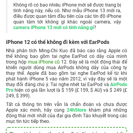
Không rõ có bao nhiêu iPhone mới sẽ được trang bị
tính năng này, nếu có. Như mẫu iPhone 13 mới ra,
điều được quan tâm đầu tiên của các tín đồ iPhone
quan tâm tới không gì khác ngoài camera, vậy
camera iPhone 13 mới có tính năng gì
?
iPhone 12 có thể không đi kèm với EarPods
Nhà phân tích Ming-Chi Kuo đã báo cáo rằng Apple có
thể không bao gồm tai nghe EarPod có dây của mình
trong hộp
mua iPhone cũ
12. Đây sẽ là một động thái để
khiến người dùng mua AirPods không dây của công ty
thay thế. Apple đã bao gồm tai nghe EarPod kể từ khi
phát hành iPhone 5 vào năm 2012, vì vậy đây sẽ là một
thay đổi đáng chú ý. Tai nghe nhét tai EarPod và
AirPods
Pro
hiện có giá lần lượt là $ 159 (£ 159, $ AU) và $ 249 (£
249, $ 399).
Tất cả thông tin trên vẫn là chẩn đoán và chưa được
Apple xác minh, hãy cùng
24hStore
khám phá những
động thái mới nhất của đại gia đình Táo khuyết trong các
mục tin tức tiếp theo.