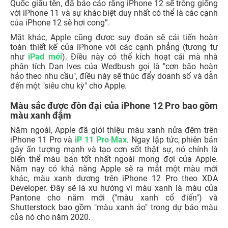
Quốc giấu tên, đã báo cáo rằng iPhone 12 sẽ trông giống
với iPhone 11 và sự khác biệt duy nhất có thể là các cạnh
của iPhone 12 sẽ hơi cong”.
Mặt khác, Apple cũng được suy đoán sẽ cải tiến hoàn
toàn thiết kế của iPhone với các cạnh phẳng (tương tự
như
iPad mới
). Điều này có thể kích hoạt cái mà nhà
phân tích Dan Ives của Wedbush gọi là "cơn bão hoàn
hảo theo nhu cầu", điều này sẽ thúc đẩy doanh số và dẫn
đến một "siêu chu kỳ" cho Apple.
Màu sắc được đồn đại của iPhone 12 Pro bao gồm
màu xanh đậm
Năm ngoái, Apple đã giới thiệu màu xanh nửa đêm trên
iPhone 11 Pro và
iP 11 Pro Max
. Ngay lập tức, phiên bản
gây ấn tượng mạnh và tạo cơn sốt thật sự, nó chính là
biến thể màu bán tốt nhất ngoài mong đợi của Apple.
Năm nay có khả năng Apple sẽ ra mắt một màu mới
khác, màu xanh dương trên iPhone 12 Pro theo XDA
Developer. Đây sẽ là xu hướng vì màu xanh là màu của
Pantone cho năm mới ("màu xanh cổ điển") và
Shutterstock bao gồm "màu xanh ảo" trong dự báo màu
của nó cho năm 2020.