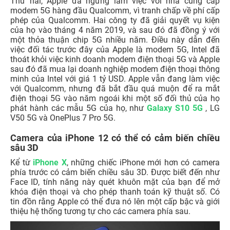
Thứ hai, Apple đã ngừng làm việc với nhà cung cấp
modem 5G hàng đầu Qualcomm, vì tranh chấp về phí cấp
phép của Qualcomm. Hai công ty đã giải quyết vụ kiện
của họ vào tháng 4 năm 2019, và sau đó đã đồng ý với
một thỏa thuận chip 5G nhiều năm. Điều này dẫn đến
việc đối tác trước đây của Apple là modem 5G, Intel đã
thoát khỏi việc kinh doanh modem điện thoại 5G và Apple
sau đó đã mua lại doanh nghiệp modem điện thoại thông
minh của Intel với giá 1 tỷ USD. Apple vẫn đang làm việc
với Qualcomm, nhưng đã bắt đầu quá muộn để ra mắt
điện thoại 5G vào năm ngoái khi một số đối thủ của họ
phát hành các mẫu 5G của họ, như
Galaxy S10 5G
, LG
V50 5G và OnePlus 7 Pro 5G.
Camera của iPhone 12 có thể có cảm biến chiều
sâu 3D
Kể từ
iPhone X
, những chiếc iPhone mới hơn có camera
phía trước có cảm biến chiều sâu 3D. Được biết đến như
Face ID, tính năng này quét khuôn mặt của bạn để mở
khóa điện thoại và cho phép thanh toán kỹ thuật số. Có
tin đồn rằng Apple có thể đưa nó lên một cấp bậc và giới
thiệu hệ thống tương tự cho các camera phía sau.