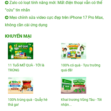
Zalo có loạt tính năng mới: Mất điện thoại vẫn có thể
“cứu” tin nhắn
Mẹo chỉnh sửa video cực đẹp trên iPhone 17 Pro Max,
không cần cài ứng dụng
KHUYẾN MẠI
11 Tuổi MỞ QUÀ - TỚI là
100% có quà - Tựu trường
TRÚNG
quá đã!
100% trúng quà - Quẫy hè
Khai trương Vũng Tàu - Tới
thả ga!
nhận...