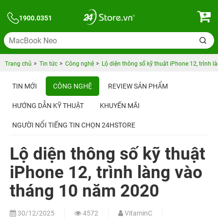
1900.0351
Trang chủ
Tin tức
Công nghệ
Lộ diện thông số kỹ thuật iPhone 12, trình
TIN MỚI
CÔNG NGHỆ
REVIEW SẢN PHẨM
HƯỚNG DẪN KỸ THUẬT
KHUYẾN MÃI
NGƯỜI NỔI TIẾNG TIN CHỌN 24HSTORE
Lộ diện thông số kỹ thuật
iPhone 12, trình làng vào
tháng 10 năm 2020
30/12/2025
4572
VitaminC