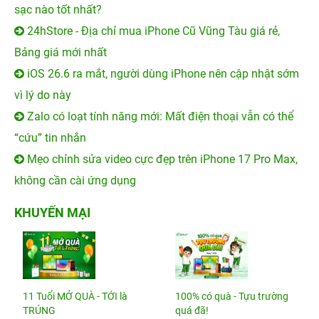
sạc nào tốt nhất?
24hStore - Địa chỉ mua iPhone Cũ Vũng Tàu giá rẻ,
Bảng giá mới nhất
iOS 26.6 ra mắt, người dùng iPhone nên cập nhật sớm
vì lý do này
Zalo có loạt tính năng mới: Mất điện thoại vẫn có thể
“cứu” tin nhắn
Mẹo chỉnh sửa video cực đẹp trên iPhone 17 Pro Max,
không cần cài ứng dụng
KHUYẾN MẠI
11 Tuổi MỞ QUÀ - TỚI là
100% có quà - Tựu trường
TRÚNG
quá đã!