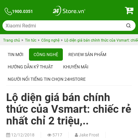
1900.0351
Trang chủ
Tin tức
Công nghệ
Lộ diện giá bán chính thức của Vsmart: chiếc r
TIN MỚI
CÔNG NGHỆ
REVIEW SẢN PHẨM
HƯỚNG DẪN KỸ THUẬT
KHUYẾN MÃI
NGƯỜI NỔI TIẾNG TIN CHỌN 24HSTORE
Lộ diện giá bán chính
thức của Vsmart: chiếc rẻ
nhất chỉ 2 triệu,..
12/12/2018
5717
Jake Frost