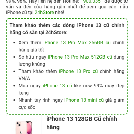
99%, 98%. Hãy liên hệ đến Hotline:
1900.0351
để được tư
vấn và đến cửa hàng gần nhất để xem qua các mẫu
iPhone cũ tại
24hStore
nhé!
Tham khảo thêm các dòng iPhone 13 cũ chính
hãng có sẵn tại 24hStore:
Xem thêm
iPhone 13 Pro Max 256GB cũ
chính
hãng giá tốt
Sở hữu ngay
iPhone 13 Pro Max 512GB cũ
dung
lượng khủng
Tham khảo thêm
iPhone 13 Pro cũ
chính hãng
VN/A
Mua ngay
iPhone 13 cũ
like new 99% máy đẹp
keng
Nhanh tay rinh ngay
iPhone 13 mini cũ
giá giảm
cực sốc
iPhone 13 128GB Cũ chính
hãng