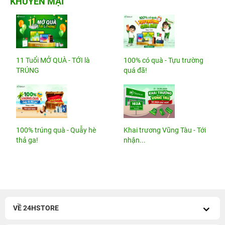
KHUYẾN MẠI
11 Tuổi MỞ QUÀ - TỚI là
100% có quà - Tựu trường
TRÚNG
quá đã!
100% trúng quà - Quẫy hè
Khai trương Vũng Tàu - Tới
thả ga!
nhận...
VỀ 24HSTORE