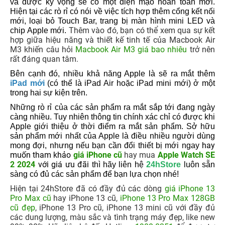
và được kỳ vọng sẽ có một diện mạo hoàn toàn mới.
Hiện tại các rò rỉ có nói về việc tích hợp thêm cổng kết nối
mới, loại bỏ Touch Bar, trang bị màn hình mini LED và
Thêm vào đó, bạn có thể xem qua sự kết
chip Apple mới.
hợp giữa hiệu năng và thiết kế tinh tế của Macbook Air
M3 khiến câu hỏi
Macbook Air M3 giá bao nhiêu
trở nên
rất đáng quan tâm.
Bên cạnh đó, nhiều khả năng Apple là sẽ ra mắt thêm
iPad mới
(có thể là iPad Air hoặc iPad mini mới) ở một
trong hai sự kiện trên.
Những rò rỉ của các sản phẩm ra mắt sắp tới đang ngày
càng nhiều. Tuy nhiên thông tin chính xác chỉ có được khi
Apple giới thiệu ở thời điểm ra mắt sản phẩm. Sở hữu
sản phẩm mới nhất của Apple là điều nhiều người dùng
hay
mong đợi, nhưng nếu bạn cần đổi thiết bị mới ngay
muốn tham khảo
giá iPhone cũ
hay mua
Apple Watch SE
2 2024
với giá ưu đãi
thì hãy
liên hệ
24hStore
luôn sẵn
sàng có đủ các sản phẩm để bạn lựa chọn nhé!
Hiện tại 24hStore đã có đầy đủ các dòng
giá iPhone 13
Pro Max cũ
hay iPhone 13 cũ,
iPhone 13 Pro Max 128GB
cũ đẹp
, iPhone 13 Pro cũ, iPhone 13 mini cũ với đầy đủ
các dung lượng, màu sắc và tình trạng máy đẹp, like new