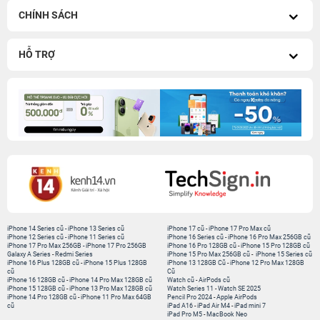
CHÍNH SÁCH
HỖ TRỢ
iPhone 14 Series cũ
-
iPhone 13 Series cũ
iPhone 17 cũ
-
iPhone 17 Pro Max cũ
iPhone 12 Series cũ
-
iPhone 11 Series cũ
iPhone 16 Series cũ
-
iPhone 16 Pro Max 256GB cũ
iPhone 17 Pro Max 256GB
-
iPhone 17 Pro 256GB
iPhone 16 Pro 128GB cũ
-
iPhone 15 Pro 128GB cũ
Galaxy A Series
-
Redmi Series
iPhone 15 Pro Max 256GB cũ
-
iPhone 15 Series cũ
iPhone 16 Plus 128GB cũ
-
iPhone 15 Plus 128GB
iPhone 13 128GB Cũ
-
iPhone 12 Pro Max 128GB
cũ
Cũ
iPhone 16 128GB cũ
-
iPhone 14 Pro Max 128GB cũ
Watch cũ
-
AirPods cũ
iPhone 15 128GB cũ
-
iPhone 13 Pro Max 128GB cũ
Watch Series 11
-
Watch SE 2025
iPhone 14 Pro 128GB cũ
-
iPhone 11 Pro Max 64GB
Pencil Pro 2024
-
Apple AirPods
cũ
iPad A16
-
iPad Air M4
-
iPad mini 7
iPad Pro M5
-
MacBook Neo