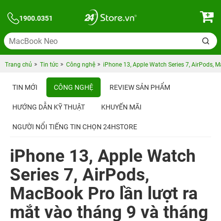
1900.0351
Trang chủ
Tin tức
Công nghệ
iPhone 13, Apple Watch Series 7, AirPods, M
TIN MỚI
CÔNG NGHỆ
REVIEW SẢN PHẨM
HƯỚNG DẪN KỸ THUẬT
KHUYẾN MÃI
NGƯỜI NỔI TIẾNG TIN CHỌN 24HSTORE
iPhone 13, Apple Watch
Series 7, AirPods,
MacBook Pro lần lượt ra
mắt vào tháng 9 và tháng