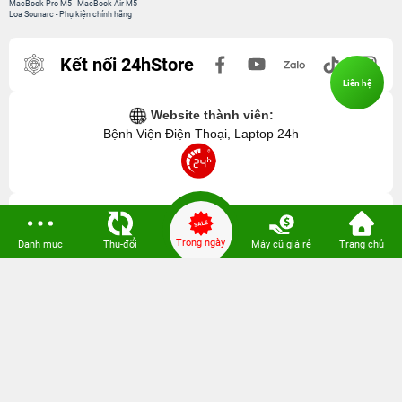
MacBook Pro M5
-
MacBook Air M5
Loa Sounarc
-
Phụ kiện chính hãng
Kết nối 24hStore
Liên hệ
Website thành viên:
Bệnh Viện Điện Thoại, Laptop 24h
Trong ngày
Danh mục
Thu-đổi
Máy cũ giá rẻ
Trang chủ
CÔNG TY TNHH CÔNG NGHỆ ISTAR GCNDKHKD: 0316635415 do Sở KH & ĐT
TP. HCM cấp ngày 11 tháng 12 năm 2020.
Người Đại Diện: Hồ Tác Thành. Địa chỉ: 389 Quang Trung, Gò Vấp, Hồ Chí Minh.